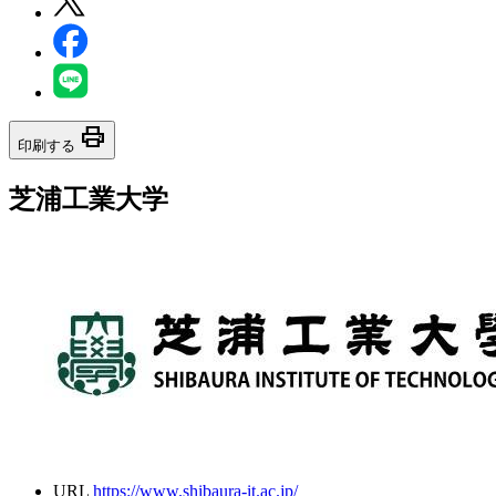
print
印刷する
芝浦工業大学
URL
https://www.shibaura-it.ac.jp/