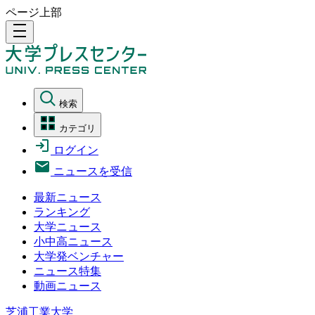
ページ上部
density_medium
検索
カテゴリ
ログイン
ニュースを受信
最新ニュース
ランキング
大学ニュース
小中高ニュース
大学発ベンチャー
ニュース特集
動画ニュース
芝浦工業大学