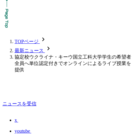
chevron_forward
TOPページ
chevron_forward
最新ニュース
協定校ウクライナ・キーウ国立工科大学学生の希望者
全員へ単位認定付きでオンラインによるライブ授業を
提供
ニュースを受信
x
youtube