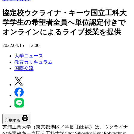
協定校ウクライナ・キーウ国立工科大
学学生の希望者全員へ単位認定付きで
オンラインによるライブ授業を提供
2022.04.15 12:00
大学ニュース
教育カリキュラム
国際交流
print
印刷する
芝浦工業大学（東京都港区／学長 山田純）は、ウクライナ
の協定校キーウ国立工科大学(Igor Sikorsky Kyiv Polytechnic