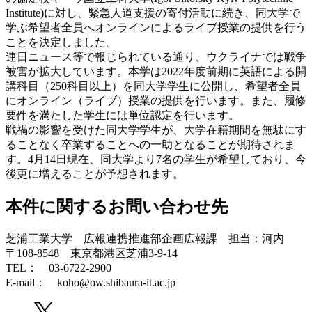
Institute)に対し、緊急人道支援の寄付活動に続き、同大学で
学ぶ希望者全員へオンラインによるライブ授業の提供を行う
ことを決定しました。
連日ニュース等で報じられている通り、ウクライナでは戦争
被害が拡大しています。本学は2022年度前期に英語による開
講科目（250科目以上）を同大学学生に公開し、希望者全員
にオンライン（ライブ）授業の提供を行います。また、履修
要件を満たした学生には単位認定を行います。
戦禍の影響を受けた同大学学生が、大学在籍期間を無駄にす
ることなく卒業することへの一助となることが期待されま
す。4月14日現在、同大学より7名の学生が希望しており、今
後更に増えることが予想されます。
本件に関するお問い合わせ先
芝浦工業大学 広報連携推進部企画広報課 担当：河内
〒108-8548 東京都港区芝浦3-9-14
TEL： 03-6722-2900
E-mail： koho@ow.shibaura-it.ac.jp