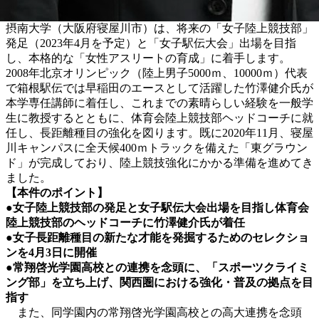
摂南大学（大阪府寝屋川市）は、将来の「女子陸上競技部」
発足（2023年4月を予定）と「女子駅伝大会」出場を目指
し、本格的な「女性アスリートの育成」に着手します。
2008年北京オリンピック（陸上男子5000ｍ、10000ｍ）代表
で箱根駅伝では早稲田のエースとして活躍した竹澤健介氏が
本学専任講師に着任し、これまでの素晴らしい経験を一般学
生に教授するとともに、体育会陸上競技部ヘッドコーチに就
任し、長距離種目の強化を図ります。既に2020年11月、寝屋
川キャンパスに全天候400ｍトラックを備えた「東グラウン
ド」が完成しており、陸上競技強化にかかる準備を進めてき
ました。
【本件のポイント】
●女子陸上競技部の発足と女子駅伝大会出場を目指し体育会
陸上競技部のヘッドコーチに竹澤健介氏が着任
●女子長距離種目の新たな才能を発掘するためのセレクショ
ンを4月3日に開催
●常翔啓光学園高校との連携を念頭に、「スポーツクライミ
ング部」を立ち上げ、
関西圏における強化・普及の拠点を目
指す
また、同学園内の常翔啓光学園高校との高大連携を念頭