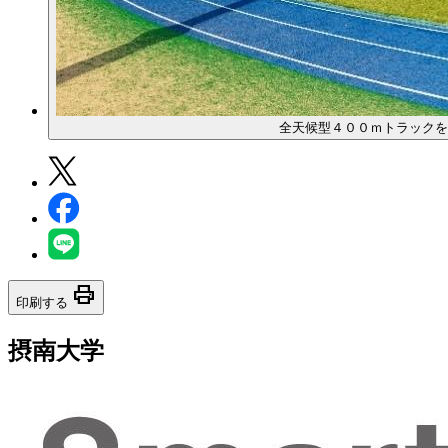
全天候型４００ｍトラックを
print
印刷する
摂南大学