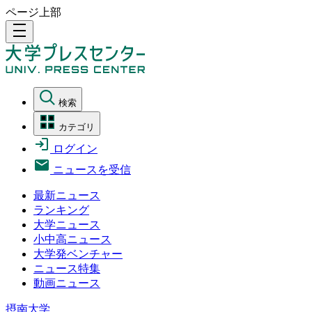
ページ上部
density_medium
検索
カテゴリ
ログイン
ニュースを受信
最新ニュース
ランキング
大学ニュース
小中高ニュース
大学発ベンチャー
ニュース特集
動画ニュース
摂南大学