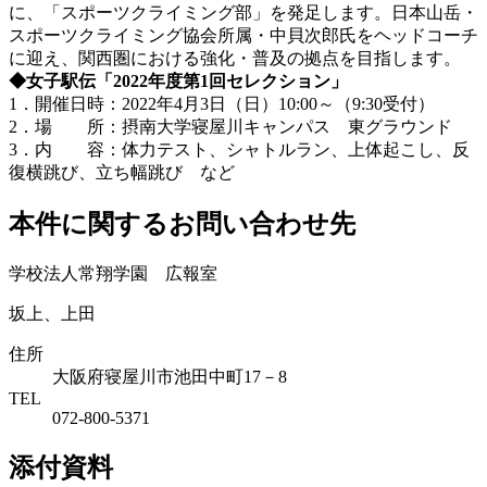
に、「スポーツクライミング部」を発足します。日本山岳・
スポーツクライミング協会所属・中貝次郎氏をヘッドコーチ
に迎え、関西圏における強化・普及の拠点を目指します。
◆女子駅伝「2022年度第1回セレクション」
1．開催日時：2022年4月3日（日）10:00～（9:30受付）
2．場 所：摂南大学寝屋川キャンパス 東グラウンド
3．内 容：体力テスト、シャトルラン、上体起こし、反
復横跳び、立ち幅跳び など
本件に関するお問い合わせ先
学校法人常翔学園 広報室
坂上、上田
住所
大阪府寝屋川市池田中町17－8
TEL
072-800-5371
添付資料