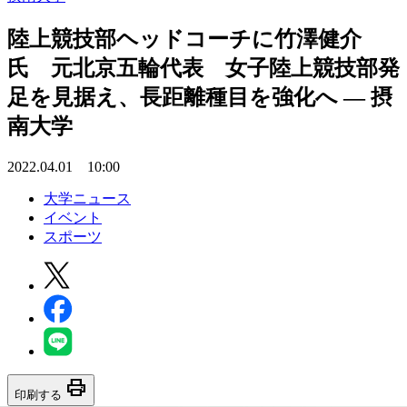
陸上競技部ヘッドコーチに竹澤健介
氏 元北京五輪代表 女子陸上競技部発
足を見据え、長距離種目を強化へ — 摂
南大学
2022.04.01 10:00
大学ニュース
イベント
スポーツ
print
印刷する