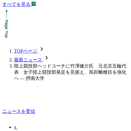
すべてを見る
chevron_forward
TOPページ
chevron_forward
最新ニュース
陸上競技部ヘッドコーチに竹澤健介氏 元北京五輪代
表 女子陸上競技部発足を見据え、長距離種目を強化
へ — 摂南大学
ニュースを受信
x