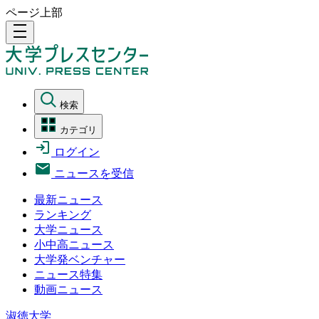
ページ上部
density_medium
検索
カテゴリ
ログイン
ニュースを受信
最新ニュース
ランキング
大学ニュース
小中高ニュース
大学発ベンチャー
ニュース特集
動画ニュース
淑徳大学