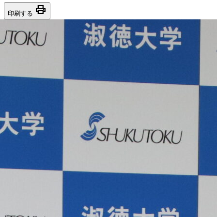
print
印刷する