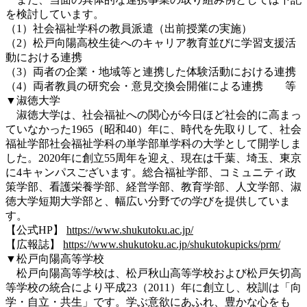
を検討しています。
（1）社会福祉学科の教員派遣（出前授業の実施）
（2）松戸向陽高校生徒へのキャリア教育並びに学習支援活
動における連携
（3）両者の企業・地域等と連携した体験活動における連携
（4）両者教員の研究会・意見交換会開催による連携 等
▼淑徳大学
淑徳大学は、社会福祉への関心が今日ほど社会的に高まっ
ていなかった1965（昭和40）年に、時代を先取りして、社会
福祉学部社会福祉学科の単学部単学科の大学として開学しま
した。2020年に創立55周年を迎え、現在は千葉、埼玉、東京
に4キャンパスございます。総合福祉学部、コミュニティ政
策学部、看護栄養学部、経営学部、教育学部、人文学部、淑
徳大学短期大学部と、幅広い分野での学びを提供していま
す。
【公式HP】
https://www.shukutoku.ac.jp/
【広報誌】
https://www.shukutoku.ac.jp/shukutokupicks/prm/
▼松戸向陽高等学校
松戸向陽高等学校は、松戸秋山高等学校および松戸矢切高
等学校の統合により平成23（2011）年に創立し、校訓は「向
学・自立・共生」です。学ぶ意欲にあふれ、豊かな心をも