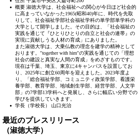
住所
千葉市中央区大巌寺町200
概要
淑徳大学は、社会福祉への関心が今日ほど社会的
に高まっていなかった1965(昭和40)年に、時代を先取
りして、社会福祉学部社会福祉学科の単学部単学科の
大学として開学しました。その目的は、「社会福祉の
実践を通じて『ひとりひとりの自立と社会の連帯』の
実現に貢献しうる人材の育成」にありました。
また淑徳大学は、大乗仏教の理念を建学の精神として
おります。"together with him"の実践を通じての「理想
社会の建設と真実な人間の育成」をめざすものです。
現在は千葉、埼玉、東京に4キャンパスを設置してお
り、2025年に創立60周年を迎えました。2023年度よ
り、「総合福祉学部、コミュニティ政策学部、看護栄
養学部、教育学部、地域創生学部、経営学部、人文学
部」の7学部13学科へと発展し、さらに幅広い分野での
学びを提供していきます。
学長（学校長）
山口光治
最近のプレスリリース
（淑徳大学）