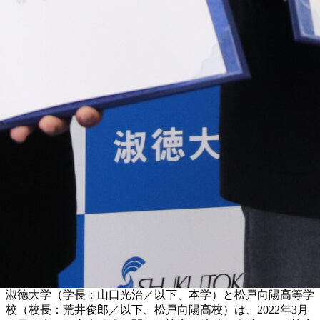
淑徳大学（学長：山口光治／以下、本学）と松戸向陽高等学
校（校長：荒井俊郎／以下、松戸向陽高校）は、2022年3月