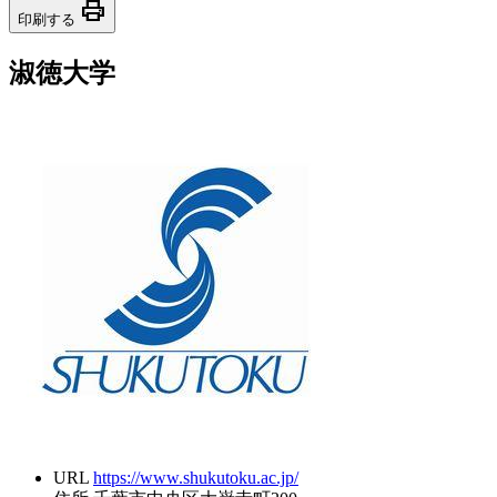
print
印刷する
淑徳大学
URL
https://www.shukutoku.ac.jp/