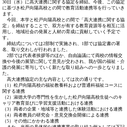
30日（水）に高大連携に関する協定を締結。今後、この協定
に基づき松戸向陽高校との間で教育活動連携等を行っていき
ます。
今回、本学と松戸向陽高校との間で「高大連携に関する協
定」を締結することで、双方が有する教育資源等を相互に活
用し、地域社会の発展と人材の育成に貢献していく予定で
す。
締結式については2部制で実施され、1部では協定書の署
名、取り交わしが行われました。
2部では代表者挨拶等のほか、自由論議にて両校の情報交
換や今後の展望に関して意見が交わされ、我が国の福祉・介
護の発展に寄与していく新たな取り組みへの一歩となりまし
た。
高大連携協定の主な内容としては次の通りです。
（1）松戸向陽高校の福祉教養科および普通科福祉コースに
関する連携
（2）淑徳大学の専門性を生かした松戸向陽高校生徒へのキ
ャリア教育並びに学習支援活動における連携
（3）両者の企業・地域等と連携した体験活動における連携
（4）両者教員の研究会・意見交換会開催による連携
（5）その他にかかわる連携
また、当面の具体的な連携事業の取り組み例としては下記