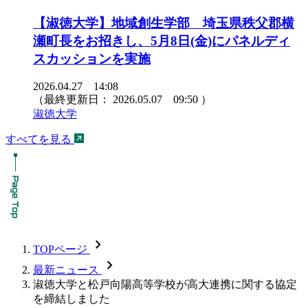
【淑徳大学】地域創生学部 埼玉県秩父郡横
瀬町長をお招きし、5月8日(金)にパネルディ
スカッションを実施
2026.04.27 14:08
（最終更新日：
2026.05.07 09:50
）
淑徳大学
すべてを見る
chevron_forward
TOPページ
chevron_forward
最新ニュース
淑徳大学と松戸向陽高等学校が高大連携に関する協定
を締結しました