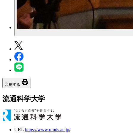
print
印刷する
流通科学大学
URL
https://www.umds.ac.jp/