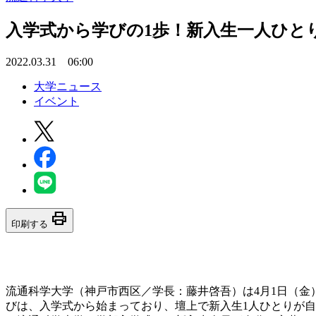
入学式から学びの1歩！新入生一人ひとりが
2022.03.31 06:00
大学ニュース
イベント
print
印刷する
流通科学大学（神戸市西区／学長：藤井啓吾）は4月1日（金
びは、入学式から始まっており、壇上で新入生1人ひとりが