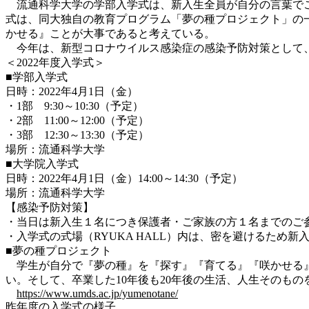
流通科学大学の学部入学式は、新入生全員が自分の言葉でこ
式は、同大独自の教育プログラム「夢の種プロジェクト」の
かせる』ことが大事であると考えている。
今年は、新型コロナウイルス感染症の感染予防対策として、
＜2022年度入学式＞
■学部入学式
日時：2022年4月1日（金）
・1部 9:30～10:30（予定）
・2部 11:00～12:00（予定）
・3部 12:30～13:30（予定）
場所：流通科学大学
■大学院入学式
日時：2022年4月1日（金）14:00～14:30（予定）
場所：流通科学大学
【感染予防対策】
・当日は新入生１名につき保護者・ご家族の方１名までのご
・入学式の式場（RYUKA HALL）内は、密を避けるため
■夢の種プロジェクト
学生が自分で『夢の種』を『探す』『育てる』『咲かせる』
い。そして、卒業した10年後も20年後の生活、人生そのも
https://www.umds.ac.jp/yumenotane/
昨年度の入学式の様子