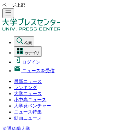
ページ上部
density_medium
検索
カテゴリ
ログイン
ニュースを受信
最新ニュース
ランキング
大学ニュース
小中高ニュース
大学発ベンチャー
ニュース特集
動画ニュース
流通科学大学