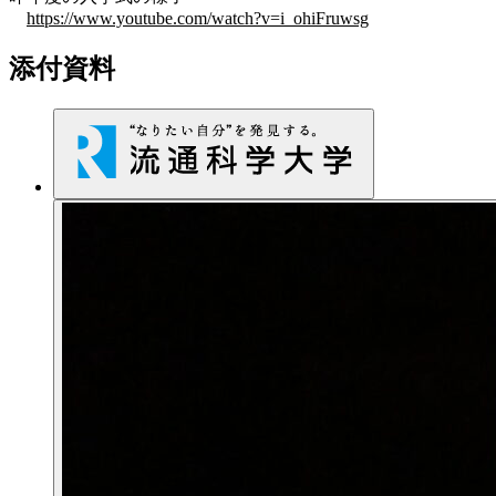
https://www.youtube.com/watch?v=i_ohiFruwsg
添付資料