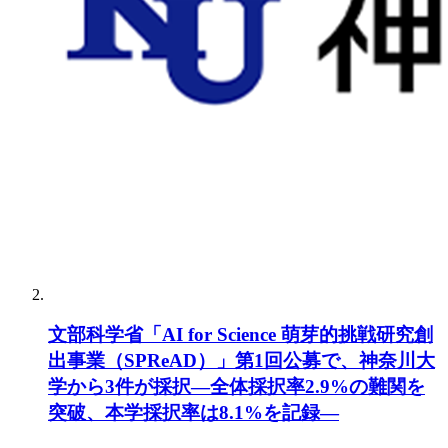
文部科学省「AI for Science 萌芽的挑戦研究創
出事業（SPReAD）」第1回公募で、神奈川大
学から3件が採択―全体採択率2.9%の難関を
突破、本学採択率は8.1%を記録―