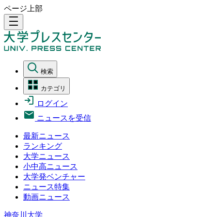
ページ上部
density_medium
検索
カテゴリ
ログイン
ニュースを受信
最新ニュース
ランキング
大学ニュース
小中高ニュース
大学発ベンチャー
ニュース特集
動画ニュース
神奈川大学