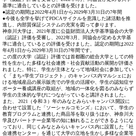
基準に適合しているとの評価を受けました。
●認定の期間は2022年4月1日から2029年3月31日の7年間
●今後も全学を挙げてPDCAサイクルを意識した諸活動を推
進し、内部質保証システムの充実を図って参ります。
神奈川大学は、2021年度に公益財団法人大学基準協会の大学
（認証）評価を受審し、2022年3月、同協会が定める大学基
準に適合しているとの評価を受けました。認定の期間は2022
年4月1日から2029年3月31日の7年間です。
この度の大学（認証）評価では首都圏の総合大学としての特
性を生かした多様な社会連携・社会貢献活動の展開が評価さ
れました。特に、学生が主体となって地域社会に参加してい
く「まち×学生プロジェクト」のキャンパス内マルシェにお
ける地域産品の展示販売での学生の活躍や、学生の認知症サ
ポーター養成講座の取組が、地域の一体化を図るのみならず
学生の主体的な学びにつながっていると講評されました。
また、 2021（令和３）年のみなとみらいキャンパス開設に
合わせて設置した「ソーシャルコモンズ」において、学生の
教育プログラムと連携した商品等を取り扱うほか、神奈川大
学及びパートナー企業等の知に触れることができるようにな
っており、同じくみなとみらいキャンパス内に設置した「社
会連携センター」を通じて大学の立地を生かし多様な企業等