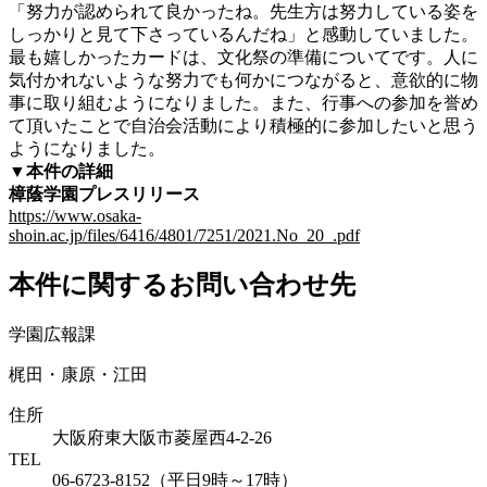
「努力が認められて良かったね。先生方は努力している姿を
しっかりと見て下さっているんだね」と感動していました。
最も嬉しかったカードは、文化祭の準備についてです。人に
気付かれないような努力でも何かにつながると、意欲的に物
事に取り組むようになりました。また、行事への参加を誉め
て頂いたことで自治会活動により積極的に参加したいと思う
ようになりました。
▼本件の詳細
樟蔭学園プレスリリース
https://www.osaka-
shoin.ac.jp/files/6416/4801/7251/2021.No_20_.pdf
本件に関するお問い合わせ先
学園広報課
梶田・康原・江田
住所
大阪府東大阪市菱屋西4-2-26
TEL
06-6723-8152（平日9時～17時）