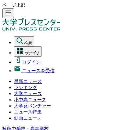
ページ上部
density_medium
検索
カテゴリ
ログイン
ニュースを受信
最新ニュース
ランキング
大学ニュース
小中高ニュース
大学発ベンチャー
ニュース特集
動画ニュース
樟蔭中学校・高等学校