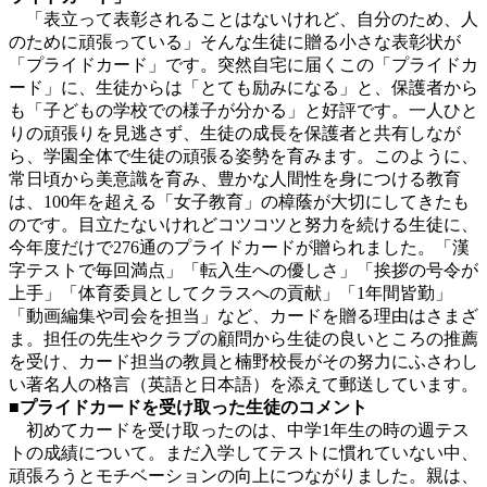
「表立って表彰されることはないけれど、自分のため、人
のために頑張っている」そんな生徒に贈る小さな表彰状が
「プライドカード」です。突然自宅に届くこの「プライドカ
ード」に、生徒からは「とても励みになる」と、保護者から
も「子どもの学校での様子が分かる」と好評です。一人ひと
りの頑張りを見逃さず、生徒の成長を保護者と共有しなが
ら、学園全体で生徒の頑張る姿勢を育みます。このように、
常日頃から美意識を育み、豊かな人間性を身につける教育
は、100年を超える「女子教育」の樟蔭が大切にしてきたも
のです。目立たないけれどコツコツと努力を続ける生徒に、
今年度だけで276通のプライドカードが贈られました。「漢
字テストで毎回満点」「転入生への優しさ」「挨拶の号令が
上手」「体育委員としてクラスへの貢献」「1年間皆勤」
「動画編集や司会を担当」など、カードを贈る理由はさまざ
ま。担任の先生やクラブの顧問から生徒の良いところの推薦
を受け、カード担当の教員と楠野校長がその努力にふさわし
い著名人の格言（英語と日本語）を添えて郵送しています。
■プライドカードを受け取った生徒のコメント
初めてカードを受け取ったのは、中学1年生の時の週テス
トの成績について。まだ入学してテストに慣れていない中、
頑張ろうとモチベーションの向上につながりました。親は、