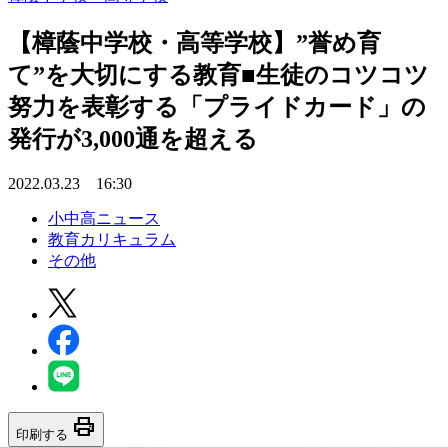
【樟蔭中学校・高等学校】”誉め育
て”を大切にする教育■生徒のコツコツ
努力を表彰する「プライドカード」の
発行が3,000通を超える
2022.03.23 16:30
小中高ニュース
教育カリキュラム
その他
print
印刷する