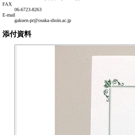
FAX
06-6723-8263
E-mail
gakuen-pr@osaka-shoin.ac.jp
添付資料