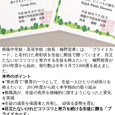
樟蔭中学校・高等学校（校長：楠野宣孝）は、「プライドカ
ード」と名付けた表彰状を生徒に郵送で贈っています。目立
たないがコツコツと努力する生徒を称えたいと、楠野校長が
2013年度から始め、発行数は今年３月で3,000通を超えまし
た。
本件のポイント
●”誉め育て”教育の一つとして、生徒一人ひとりの頑張りを
称えたいと、2013年度から続く本学独自の取り組み
●教職員が、生徒の長所を積極的に探すようになったと変化
を実感
●生徒の成長を保護者と共有し、頑張る姿勢を育む
■目立たないけれどコツコツと努力を続ける生徒に贈る「プ
ライドカード」