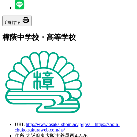
print
印刷する
樟蔭中学校・高等学校
URL
http://www.osaka-shoin.ac.jp/jhs/ https://shoin-
chuko.sakuraweb.com/hs/
住所
大阪府東大阪市菱屋西4-2-26