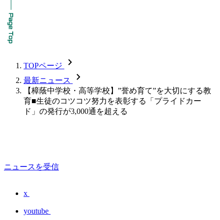
chevron_forward
TOPページ
chevron_forward
最新ニュース
【樟蔭中学校・高等学校】”誉め育て”を大切にする教
育■生徒のコツコツ努力を表彰する「プライドカー
ド」の発行が3,000通を超える
ニュースを受信
x
youtube