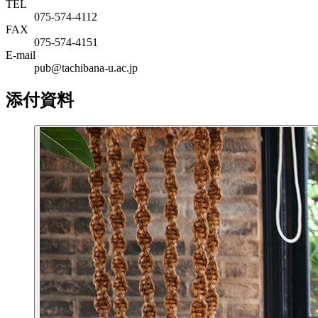
TEL
075-574-4112
FAX
075-574-4151
E-mail
pub@tachibana-u.ac.jp
添付資料