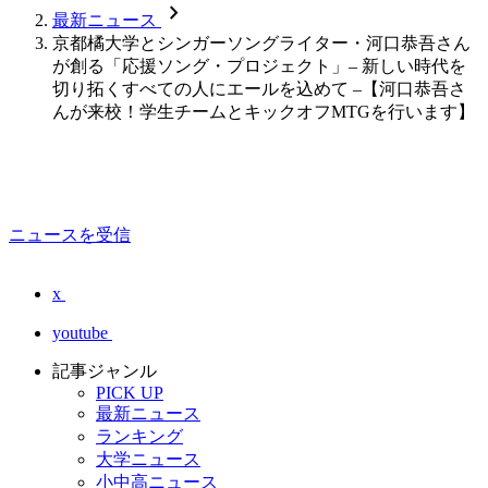
chevron_forward
最新ニュース
京都橘大学とシンガーソングライター・河口恭吾さん
が創る「応援ソング・プロジェクト」– 新しい時代を
切り拓くすべての人にエールを込めて –【河口恭吾さ
んが来校！学生チームとキックオフMTGを行います】
ニュースを受信
x
youtube
記事ジャンル
PICK UP
最新ニュース
ランキング
大学ニュース
小中高ニュース