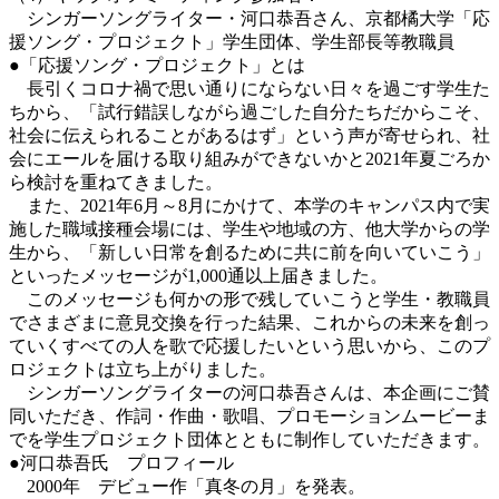
シンガーソングライター・河口恭吾さん、京都橘大学「応
援ソング・プロジェクト」学生団体、学生部長等教職員
●「応援ソング・プロジェクト」とは
長引くコロナ禍で思い通りにならない日々を過ごす学生た
ちから、「試行錯誤しながら過ごした自分たちだからこそ、
社会に伝えられることがあるはず」という声が寄せられ、社
会にエールを届ける取り組みができないかと2021年夏ごろか
ら検討を重ねてきました。
また、2021年6月～8月にかけて、本学のキャンパス内で実
施した職域接種会場には、学生や地域の方、他大学からの学
生から、「新しい日常を創るために共に前を向いていこう」
といったメッセージが1,000通以上届きました。
このメッセージも何かの形で残していこうと学生・教職員
でさまざまに意見交換を行った結果、これからの未来を創っ
ていくすべての人を歌で応援したいという思いから、このプ
ロジェクトは立ち上がりました。
シンガーソングライターの河口恭吾さんは、本企画にご賛
同いただき、作詞・作曲・歌唱、プロモーションムービーま
でを学生プロジェクト団体とともに制作していただきます。
●河口恭吾氏 プロフィール
2000年 デビュー作「真冬の月」を発表。