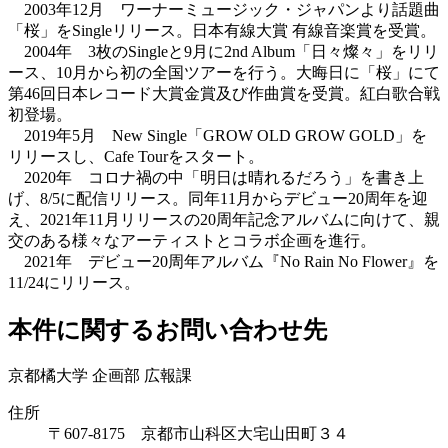
2003年12月 ワーナーミュージック・ジャパンより話題曲
「桜」をSingleリリース。日本有線大賞 有線音楽賞を受賞。
2004年 3枚のSingleと9月に2nd Album「日々燦々」をリリ
ース、10月から初の全国ツアーを行う。大晦日に「桜」にて
第46回日本レコード大賞金賞及び作曲賞を受賞。紅白歌合戦
初登場。
2019年5月 New Single「GROW OLD GROW GOLD」を
リリースし、Cafe Tourをスタート。
2020年 コロナ禍の中「明日は晴れるだろう」を書き上
げ、8/5に配信リリース。同年11月からデビュー20周年を迎
え、2021年11月リリースの20周年記念アルバムに向けて、親
交のある様々なアーティストとコラボ企画を進行。
2021年 デビュー20周年アルバム『No Rain No Flower』を
11/24にリリース。
本件に関するお問い合わせ先
京都橘大学 企画部 広報課
住所
〒607-8175 京都市山科区大宅山田町３４