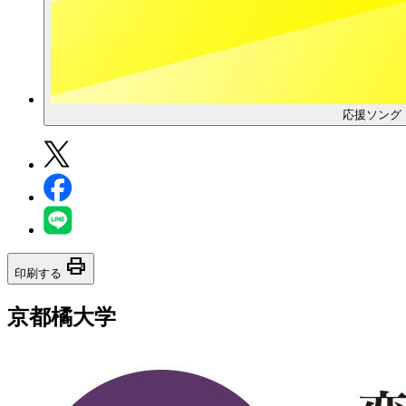
応援ソング
print
印刷する
京都橘大学