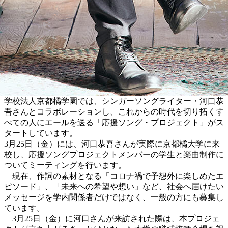
学校法人京都橘学園では、シンガーソングライター・河口恭
吾さんとコラボレーションし、これからの時代を切り拓くす
べての人にエールを送る「応援ソング・プロジェクト」がス
タートしています。
3月25日（金）には、河口恭吾さんが実際に京都橘大学に来
校し、応援ソングプロジェクトメンバーの学生と楽曲制作に
ついてミーティングを行います。
現在、作詞の素材となる「コロナ禍で予想外に楽しめたエ
ピソード」、「未来への希望や想い」など、社会へ届けたい
メッセージを学内関係者だけではなく、一般の方にも募集し
ています。
3月25日（金）に河口さんが来訪された際は、本プロジェ