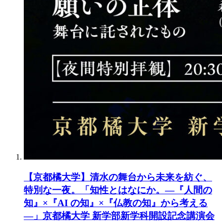
【京都橘大学】清水の舞台から未来を紡ぐ、
特別な一夜。「知性とはなにか。―『人間の
知』×『AI の知』×『仏教の知』から考える
―」京都橘大学 新学部新学科開設記念講演会