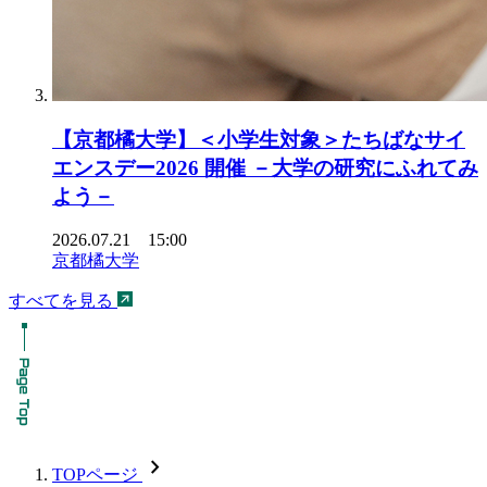
【京都橘大学】＜小学生対象＞たちばなサイ
エンスデー2026 開催 －大学の研究にふれてみ
よう－
2026.07.21 15:00
京都橘大学
すべてを見る
chevron_forward
TOPページ