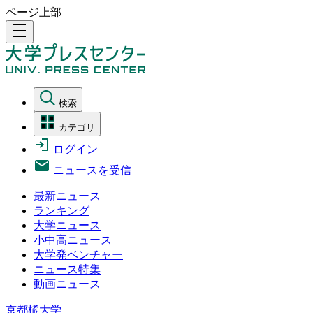
ページ上部
density_medium
検索
カテゴリ
ログイン
ニュースを受信
最新ニュース
ランキング
大学ニュース
小中高ニュース
大学発ベンチャー
ニュース特集
動画ニュース
京都橘大学