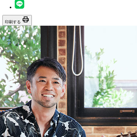
print
印刷する