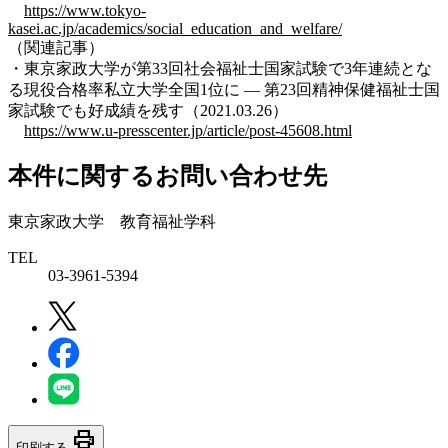
https://www.tokyo-
kasei.ac.jp/academics/social_education_and_welfare/
（関連記事）
・東京家政大学が第33回社会福祉士国家試験で3年連続とな
る現役合格率私立大学全国1位に — 第23回精神保健福祉士国
家試験でも好成績を残す（2021.03.26）
https://www.u-presscenter.jp/article/post-45608.html
本件に関するお問い合わせ先
東京家政大学 教育福祉学科
TEL
03-3961-5394
print
印刷する