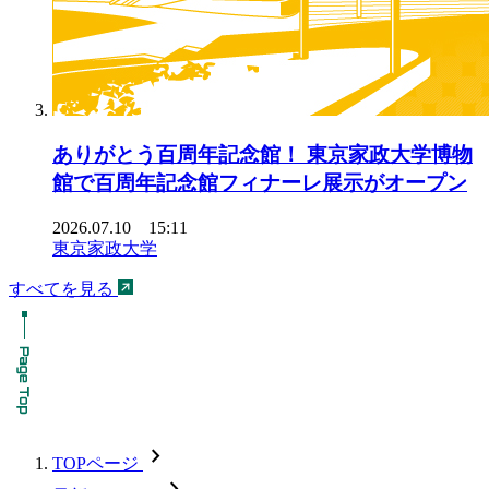
ありがとう百周年記念館！ 東京家政大学博物
館で百周年記念館フィナーレ展示がオープン
2026.07.10 15:11
東京家政大学
すべてを見る
chevron_forward
TOPページ
chevron_forward