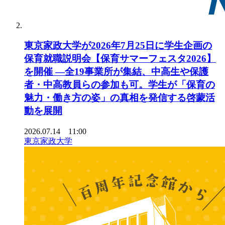
東京家政大学が2026年7月25日に学生企画の
保育就職説明会【保育サマーフェスタ2026】
を開催 ―全19事業所が集結、中高生や保護
者・中高教員らの参加も可。学生が「保育の
魅力・働き方の姿」の真相を発信する啓蒙活
動を展開
2026.07.14 11:00
東京家政大学