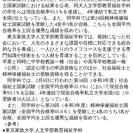
士国家試験における結果を公表。同大人文学部教育福祉学科
の学生らは現役合格率93.1％を達成し、4年連続で私立大学
全国1位となっている。また、同学科では第24回精神保健福
祉士国家試験を受験した4名中3名が合格。こちらも全国平均
合格率を上回る優秀な成績を収めている。
東京家政大学人文学部教育福祉学科では、複雑になった社
会において、人生のさまざまな課題や目標に対応できる総合
的な力を養成し、一人ひとりのライフコースを支援できる専
門知識や技術をもつ人材を育成することを目的としている。
卒業と同時に中学校教諭一種（社会）や高等学校教諭一種
（公民）、認定心理士の申請資格などのほか、社会福祉士と
精神保健福祉士の受験資格を得ることができる。
同学科では、2月6日に行われた第34回（令和3年度）社会
福祉士国家試験（全国平均合格率31.1%）において現役合格
率93.1％を記録。4年連続で現役合格率私立大学全国1位（※
受験者10人以上）となっている。
また、同学科から第24回（令和3年度）精神保健福祉士国
家試験（全国平均合格率65.6％）を受験した4名のうち3名が
合格。全国平均を上回る優秀な成績を収めている。
（参考）
●東京家政大学 人文学部教育福祉学科