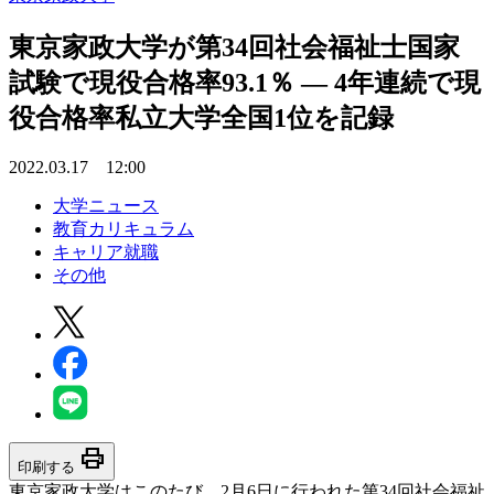
東京家政大学が第34回社会福祉士国家
試験で現役合格率93.1％ — 4年連続で現
役合格率私立大学全国1位を記録
2022.03.17 12:00
大学ニュース
教育カリキュラム
キャリア就職
その他
print
印刷する
東京家政大学はこのたび、2月6日に行われた第34回社会福祉