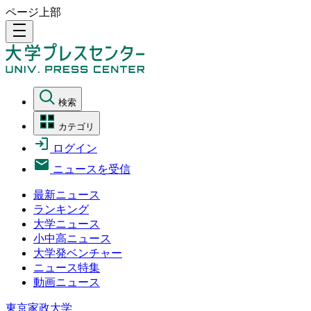
ページ上部
density_medium
検索
カテゴリ
ログイン
ニュースを受信
最新ニュース
ランキング
大学ニュース
小中高ニュース
大学発ベンチャー
ニュース特集
動画ニュース
東京家政大学