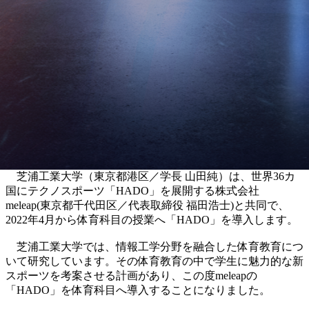
芝浦工業大学（東京都港区／学長 山田純）は、世界36カ
国にテクノスポーツ「HADO」を展開する株式会社
meleap(東京都千代田区／代表取締役 福田浩士)と共同で、
2022年4月から体育科目の授業へ「HADO」を導入します。
芝浦工業大学では、情報工学分野を融合した体育教育につ
いて研究しています。その体育教育の中で学生に魅力的な新
スポーツを考案させる計画があり、この度meleapの
「HADO」を体育科目へ導入することになりました。