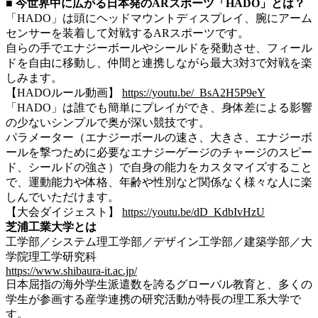
■ 今世界中に広がる日本発のARスポーツ「HADO」とは？
「HADO」は頭にヘッドマウントディスプレイ、腕にアーム
センサーを装着して対戦するARスポーツです。
自らの手でエナジーボールやシールドを発動させ、フィール
ドを自由に移動し、仲間と連携しながら最大3対3で対戦を楽
しみます。
【HADOルール動画】
https://youtu.be/_BsA2H5P9eY
「HADO」は誰でも簡単にプレイができ、身体差による影響
の少ないシンプルで奥が深い競技です。
パラメーター（エナジーボールの速さ、大きさ、エナジーボ
ールを撃つために必要なエナジーゲージのチャージのスピー
ド、シールドの強さ）で自身の能力をカスタマイズすること
で、運動能力や体格、年齢や性別など関係なく様々な人に楽
しんでいただけます。
【大会ダイジェスト】
https://youtu.be/dD_KdbIvHzU
芝浦工業大学とは
工学部／システム理工学部／デザイン工学部／建築学部／大
学院理工学研究科
https://www.shibaura-it.ac.jp/
日本屈指の海外学生派遣数を誇るグローバル教育と、多くの
学生が参画する産学連携の研究活動が特長の理工系大学で
す。