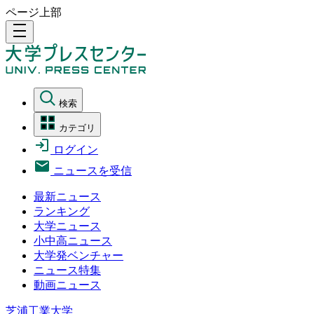
ページ上部
density_medium
検索
カテゴリ
ログイン
ニュースを受信
最新ニュース
ランキング
大学ニュース
小中高ニュース
大学発ベンチャー
ニュース特集
動画ニュース
芝浦工業大学