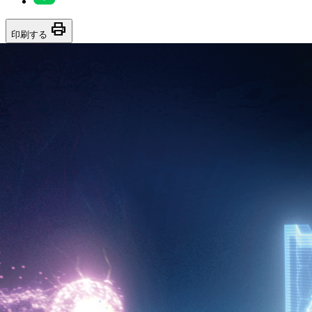
print
印刷する