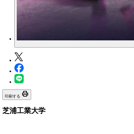
print
印刷する
芝浦工業大学