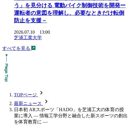
う」を見分ける 電動バイク制御技術を開発ー
運転者の意図を理解し、必要なときだけ転倒
防止を支援－
2026.07.10 13:00
芝浦工業大学
すべてを見る
chevron_forward
TOPページ
chevron_forward
最新ニュース
日本初 ARスポーツ「HADO」を芝浦工大の体育の授
業に導入 — 情報工学分野と融合した新スポーツの創出
を体育教育に —