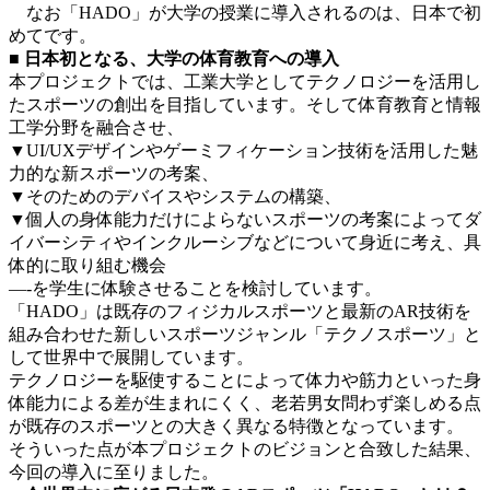
なお「HADO」が大学の授業に導入されるのは、日本で初
めてです。
■ 日本初となる、大学の体育教育への導入
本プロジェクトでは、工業大学としてテクノロジーを活用し
たスポーツの創出を目指しています。そして体育教育と情報
工学分野を融合させ、
▼UI/UXデザインやゲーミフィケーション技術を活用した魅
力的な新スポーツの考案、
▼そのためのデバイスやシステムの構築、
▼個人の身体能力だけによらないスポーツの考案によってダ
イバーシティやインクルーシブなどについて身近に考え、具
体的に取り組む機会
—-を学生に体験させることを検討しています。
「HADO」は既存のフィジカルスポーツと最新のAR技術を
組み合わせた新しいスポーツジャンル「テクノスポーツ」と
して世界中で展開しています。
テクノロジーを駆使することによって体⼒や筋⼒といった⾝
体能⼒による差が⽣まれにくく、⽼若男⼥問わず楽しめる点
が既存のスポーツとの⼤きく異なる特徴となっています。
そういった点が本プロジェクトのビジョンと合致した結果、
今回の導⼊に至りました。