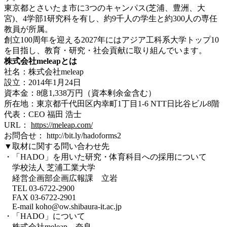
東京都とさいたま市に3つのキャンパス(芝浦、豊洲、大
宮)、4学部1研究科を有し、約9千人の学生と約300人の専任
教員が所属。
創立100周年を迎える2027年にはアジア工科系大学トップ10
を目指し、教育・研究・社会貢献に取り組んでいます。
株式会社meleapとは
社名：株式会社meleap
設立：2014年1月24日
資本金：8億1,338万円（資本剰余金含む）
所在地：東京都千代田区内幸町1丁目1-6 NTT日比谷ビル8階
代表：CEO 福田 浩士
URL：
https://meleap.com/
お問合せ： http://bit.ly/hadoforms2
▼取材に関する問い合わせ先
・「HADO」を用いた研究・体育科目への採用について
学校法人 芝浦工業大学
経営企画部企画広報課 立岩
TEL 03-6722-2900
FAX 03-6722-2901
E-mail koho@ow.shibaura-it.ac.jp
・「HADO」について
株式会社meleap 奈良