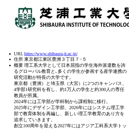
URL
https://www.shibaura-it.ac.jp/
住所
東京都江東区豊洲３丁目７−５
概要
理工系大学として日本屈指の学生海外派遣数を誇
るグローバル教育と､多くの学生が参画する産学連携の
研究活動が特長の大学です。
東京都（豊洲）と埼玉県（大宮）に2つのキャンパス、
4学部1研究科を有し、約1万人の学生と約300人の専任
教員が所属。
2024年には工学部が学科制から課程制に移行。
2025年にデザイン工学部、2026年にはシステム理工学
部で教育体制を再編し、新しい理工学教育のあり方を
追求していきます。
創立100周年を迎える2027年にはアジア工科系大学トッ