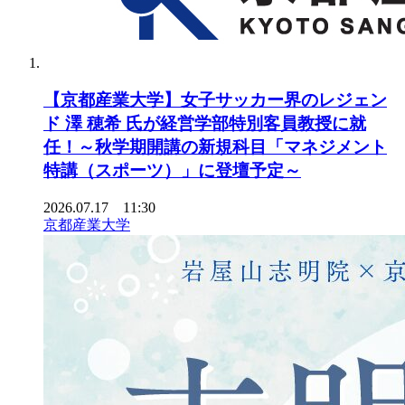
【京都産業大学】女子サッカー界のレジェン
ド 澤 穂希 氏が経営学部特別客員教授に就
任！～秋学期開講の新規科目「マネジメント
特講（スポーツ）」に登壇予定～
2026.07.17 11:30
京都産業大学