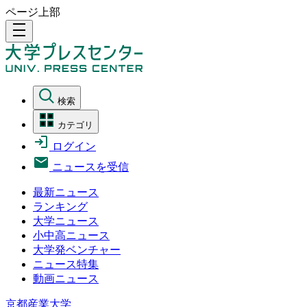
ページ上部
density_medium
検索
カテゴリ
ログイン
ニュースを受信
最新ニュース
ランキング
大学ニュース
小中高ニュース
大学発ベンチャー
ニュース特集
動画ニュース
京都産業大学