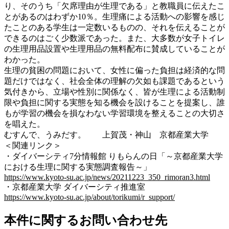
り、そのうち「欠席理由が生理である」と教職員に伝えたこ
とがあるのはわずか10％。生理痛による活動への影響を感じ
たことのある学生は一定数いるものの、それを伝えることが
できるのはごく少数派であった。また、大多数が女子トイレ
の生理用品設置や生理用品の無料配布に賛成していることが
わかった。
生理の貧困の問題において、女性に偏った負担は経済的な問
題だけではなく、社会全体の理解の欠如も課題であるという
気付きから、立場や性別に関係なく、皆が生理による活動制
限や負担に関する実態を知る機会を設けることを提案し、誰
もが学習の機会を損なわない学習環境を整えることの大切さ
を唱えた。
むすんで、うみだす。 上賀茂・神山 京都産業大学
＜関連リンク＞
・ダイバーシティ7分情報館 りもらんの日「～京都産業大学
における生理に関する実態調査報告～」
https://www.kyoto-su.ac.jp/news/20211223_350_rimoran3.html
・京都産業大学 ダイバーシティ推進室
https://www.kyoto-su.ac.jp/about/torikumi/r_support/
本件に関するお問い合わせ先