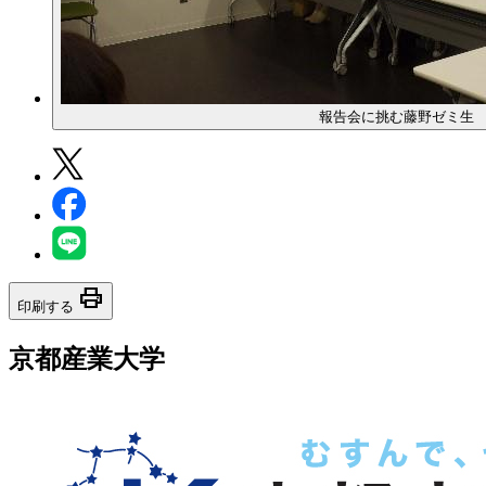
報告会に挑む藤野ゼミ生
print
印刷する
京都産業大学