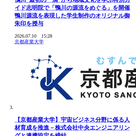
イド志明院で「鴨川の源流をめぐる」を開催
鴨川源流を表現した学生制作のオリジナル御
朱印を授与
2026.07.10 15:28
京都産業大学
【京都産業大学】宇宙ビジネス分野に係る人
材育成を推進－株式会社中央エンジニアリン
グと連携協定を締結―