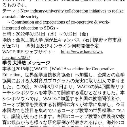
るものです。
テーマ：New industry-university collaboration initiatives to realize
a sustainable society
～Contribution and expectations of co-operative & work-
integrated education to SDGs～
日時：2022年8月31日（水）～9月2日（金）
場所：金沢工業大学 扇が丘キャンパス（石川県野々市市扇
が丘7-1） ※対面及びオンライン同時開催予定
WACE IRS ウェブサイト：
https://www.kanazawa-
it.ac.jp/irs2022/
学長 大澤敏 メッセージ
本学は2015年にWACE（World Association for Cooperative
Education、世界産学連携教育協会）へ加盟し、企業との産学
協同における人材育成プログラムの充実に取り組んで参りま
した。この度、2022年8月31日より、WACEの第4回国際リサ
ーチシンポジウムを本学にて開催する運びとなりました。本
シンポジウムでは、WACEに加盟する各国の教育関係者や、
コーオプ教育を実践する各機関の方々が本学に集結し、今日
本国内でも注目を集めているコーオプ教育の世界標準につい
て、議論が交わされます。各国のコーオプ教育の実践例や教
育の観点からも様々な研究事例が発表されるほか、海外のコ