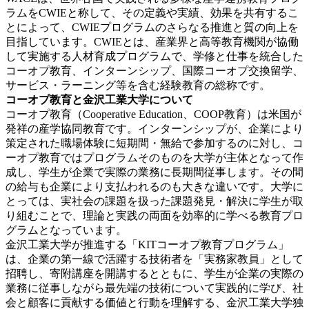
ラムをCWIEと称して、その定義や実績、効果を共有するこ
とによって、CWIEプログラムのさらなる推進と質の向上を
目指しています。CWIEとは、産業界と高等教育機関が協働
して実施する人材育成プログラムで、学修と仕事を統合した
コーオプ教育、インターンシップ、国際コーオプ交換留学、
サービス・ラーニング等を含む経験教育の総称です。
コーオプ教育と金沢工業大学について
コーオプ教育（Cooperative Education、COOP教育）は米国が
発祥の産学協同教育です。インターンシップが、企業により
策定された職場体験に短期間・無給で参加するのに対し、コ
ーオプ教育ではプログラムそのものを大学が主体となって作
成し、学生が企業で実際の業務に長期間従事します。その間
の給与も企業により支払われるのも大きな違いです。大学に
とっては、実社会の課題を扱った課題発見・解決に学生が取
り組むことで、理論と実践の両面を効率的に学べる教育プロ
グラムとなっています。
金沢工業大学が推進する「KITコーオプ教育プログラム」
は、企業の第一線で活躍する技術者を「実務家教員」として
招聘し、寄附講座を開講するとともに、学生が企業の実際の
業務に従事しながら最先端の技術について実践的に学び、社
会と顧客に貢献する価値と行動を理解する、金沢工業大学独