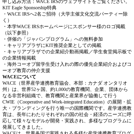
申し込み方法：WACE IRSのウェブサイトをご覧ください。
KIT Eagle Sponsorship特典
・WACE IRSへ2名ご招待（大学主催文化交流パーティー除
く）
・本学WACE IRSホームページにスポンサー様のロゴ掲載
（以下参照）
・併催の「ジャパンプログラム」への無料参加
・キャリアプラザにKIT推奨企業としての掲載
・キャリアプラザでの企業紹介動画掲載／学生食堂掲示板で
の企業情報掲載
・海外コーオプ留学生受け入れの際の優先企業紹介およびコ
ーオプ教育の仲介支援
WACEについて
WACE（世界産学連携教育協会、本部：カナダ オンタリオ
州）は、世界52ヶ国、約1,000の教育機関、企業、団体から
なる非営利組織で、教育機関と産業界が協働して行う
CWIE（Cooperative and Work-integrated Education）の展開・拡
大・ブランディングを行う唯一の国際機関です。産学連携教
育は、長年にわたりそれぞれの国の社会・経済のニーズに呼
応して様々なモデルが開発・実践され、多様なプログラムに
発展してきました。
WACEは、世界各国で実践される多様な産学連携教育プログ