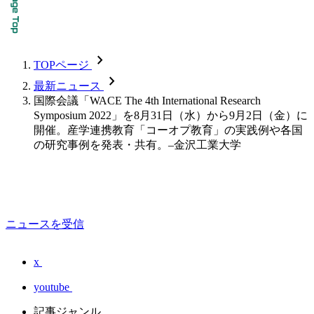
chevron_forward
TOPページ
chevron_forward
最新ニュース
国際会議「WACE The 4th International Research
Symposium 2022」を8月31日（水）から9月2日（金）に
開催。産学連携教育「コーオプ教育」の実践例や各国
の研究事例を発表・共有。–金沢工業大学
ニュースを受信
x
youtube
記事ジャンル