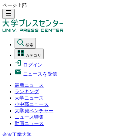
ページ上部
density_medium
検索
カテゴリ
ログイン
ニュースを受信
最新ニュース
ランキング
大学ニュース
小中高ニュース
大学発ベンチャー
ニュース特集
動画ニュース
金沢工業大学