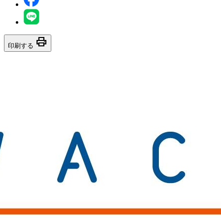
print
印刷する