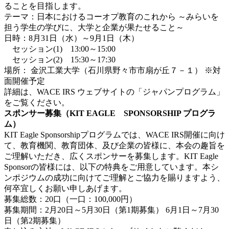
ることを目指します。
テーマ：日本におけるコーオプ教育のこれから ～みらいを
担う学生の学びに、大学と企業が果たせること～
日時：8月31日（水）～9月1日（木）
セッション(1) 13:00～15:00
セッション(2) 15:30～17:30
場所： 金沢工業大学（石川県野々市市扇が丘７－１） ※対
面開催予定
詳細は、WACE IRS ウェブサイトの「ジャパンプログラム」
をご覧ください。
スポンサー募集（KIT EAGLE SPONSORSHIP プログラ
ム）
KIT Eagle Sponsorshipプログラムでは、WACE IRS開催に向け
て、教育機関、教育団体、及び企業の皆様に、本会の趣旨を
ご理解いただき、広くスポンサーを募集します。KIT Eagle
Sponsorの皆様には、以下の特典をご用意しています。本シ
ンポジウムの成功に向けてご理解とご協力を賜りますよう、
何卒宜しくお願い申しあげます。
募集総数：20口（一口：100,000円）
募集期間：2月20日～5月30日（第1期募集） 6月1日～7月30
日（第2期募集）