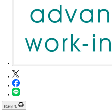
print
印刷する