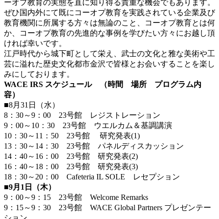
ーオプ教育の実態を直に知り得る貴重な機会でもあります。
ぜひ国内外にて既にコーオプ教育を実践されている企業及び
教育機関に所属する方々は無論のこと、コーオプ教育とは何
か、コーオプ教育の先進的な事例を学びたい方々にお越し頂
ければ幸いです。
江戸時代から城下町として栄え、武士の文化と雅な美術や工
芸に溢れた歴史文化都市金沢で皆様とお会いすることを楽し
みにしております。
WACE IRS スケジュール （時間 場所 プログラム内
容）
■8月31日（水）
8：30～9：00 23号館 レジストレーション
9：00～10：30 23号館 ウエルカム＆基調講演
10：30～11：50 23号館 研究発表(1)
13：30～14：30 23号館 パネルディスカッション
14：40～16：00 23号館 研究発表(2)
16：40～18：00 23号館 研究発表(3)
18：30～20：00 Cafeteria IL SOLE レセプション
■
9
月1日（木）
9：00～9：15 23号館 Welcome Remarks
9：15～9：30 23号館 WACE Global Partners プレゼンテー
ション