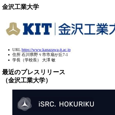
金沢工業大学
URL
https://www.kanazawa-it.ac.jp
住所
石川県野々市市扇が丘7-1
学長（学校長）
大澤 敏
最近のプレスリリース
（金沢工業大学）