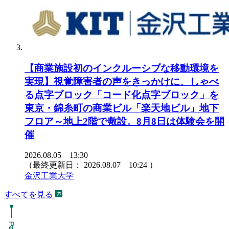
【商業施設初のインクルーシブな移動環境を
実現】視覚障害者の声をきっかけに、しゃべ
る点字ブロック「コード化点字ブロック」を
東京・錦糸町の商業ビル「楽天地ビル」地下
フロア～地上2階で敷設。8月8日は体験会を開
催
2026.08.05 13:30
（最終更新日：
2026.08.07 10:24
）
金沢工業大学
すべてを見る