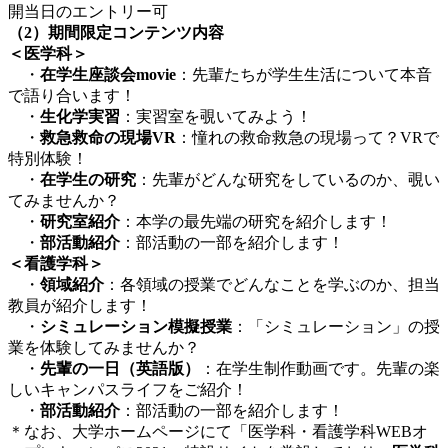
開当日のエントリー可
（2）期間限定コンテンツ内容
＜医学科＞
・
在学生座談会movie
：先輩たちが学生生活について本音
で語り合います！
・
生化学実習
：実習室を覗いてみよう！
・
救急救命の現場VR
：憧れの救命救急の現場って？VRで
特別体験！
・
在学生の研究
：先輩がどんな研究をしているのか、覗い
てみませんか？
・
研究室紹介
：本学の最先端の研究を紹介します！
・
部活動紹介
：部活動の一部を紹介します！
＜看護学科＞
・
領域紹介
：各領域の授業でどんなことを学ぶのか、担当
教員が紹介します！
・
シミュレーション模擬授業
：「シミュレーション」の授
業を体験してみませんか？
・
先輩の一日（英語版）
：在学生制作動画です。先輩の楽
しいキャンパスライフをご紹介！
・
部活動紹介
：部活動の一部を紹介します！
＊なお、大学ホームページにて「医学科・看護学科WEBオ