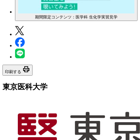
期間限定コンテンツ：医学科 生化学実習見学
print
印刷する
東京医科大学