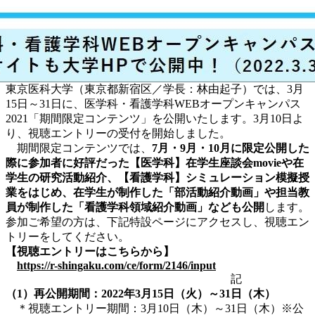
東京医科大学（東京都新宿区／学長：林由起子）では、3月
15日～31日に、医学科・看護学科WEBオープンキャンパス
2021「期間限定コンテンツ」を公開いたします。3月10日よ
り、視聴エントリーの受付を開始しました。
期間限定コンテンツでは、
7月・9月・10月に限定公開した
際に参加者に好評だった【医学科】在学生座談会movieや在
学生の研究活動紹介、【看護学科】シミュレーション模擬授
業をはじめ、在学生が制作した「部活動紹介動画」や担当教
員が制作した「看護学科領域紹介動画」なども公開
します。
参加ご希望の方は、下記特設ページにアクセスし、視聴エン
トリーをしてください。
【視聴エントリーはこちらから】
https://r-shingaku.com/ce/form/2146/input
記
（1）再公開期間
：2022年3月15日（火）～31日（木）
＊視聴エントリー期間：3月10日（木）～31日（木）※公