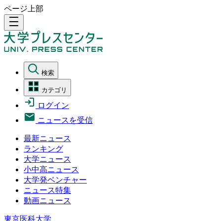
ページ上部
density_medium
検索
カテゴリ
ログイン
ニュースを受信
最新ニュース
ランキング
大学ニュース
小中高ニュース
大学発ベンチャー
ニュース特集
動画ニュース
東京医科大学