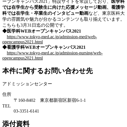
ープンキャンパス2021」特設サイトを常設しており、
医学科
では在学生から受験生に向けた応援メッセージ動画、看護学
科では在学生・卒業生のインタビュー動画
など、東京医科大
学の雰囲気や魅力が分かるコンテンツも取り揃えています。
こちらも3月31日迄の公開です。
◆医学科WEBオープンキャンパス2021
https://www.tokyo-med.ac.jp/admission-med/web-
opencampus2021.html
◆看護学科WEBオープンキャンパス2021
https://www.tokyo-med.ac.jp/admission-nursing/web-
opencampus2021.html
本件に関するお問い合わせ先
アドミッションセンター
住所
〒160-8402 東京都新宿区新宿6-1-1
TEL
03-3351-6141
添付資料