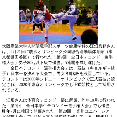
大阪産業大学人間環境学部スポーツ健康学科の江畑秀範さん
は、2月21日に駒沢オリンピック公園総合運動場体育館（東
京都世田谷区）で行われた「第9回 全日本テコンドー選手
権大会」男子80kg以下級で優勝。5連覇を成し遂げた。
「全日本テコンドー選手権大会」は、競技（キョルギ＝組
手）日本一を決める大会で、男女各8階級を設置している。
テコンドーは2000年シドニー・オリンピックで正式競技と認
定され、2020年東京オリンピックでも正式競技として採用さ
れている。
江畑さんは体育会テコンドー部に所属。昨年10月に行われ
た「第9回 全日本学生テコンドー選手権大会」でも優勝、
昨年7月に韓国で開催された「第28回 光州ユニバーシアー
ド競技大会」では5位入賞と好成績を残している。昨年11月