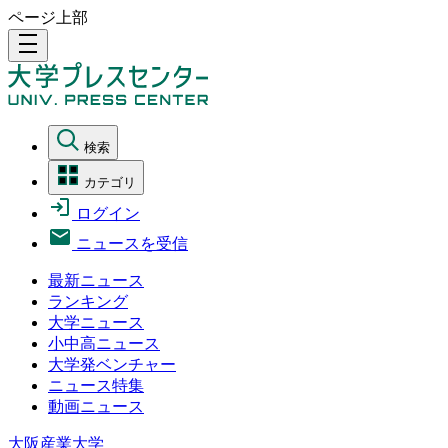
ページ上部
density_medium
検索
カテゴリ
ログイン
ニュースを受信
最新ニュース
ランキング
大学ニュース
小中高ニュース
大学発ベンチャー
ニュース特集
動画ニュース
大阪産業大学