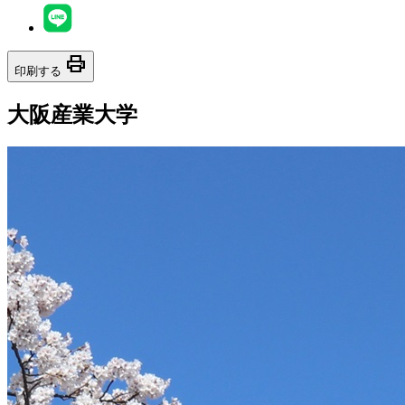
print
印刷する
大阪産業大学