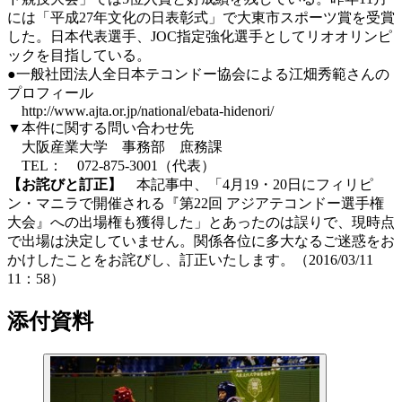
には「平成27年文化の日表彰式」で大東市スポーツ賞を受賞
した。日本代表選手、JOC指定強化選手としてリオオリンピ
ックを目指している。
●一般社団法人全日本テコンドー協会による江畑秀範さんの
プロフィール
http://www.ajta.or.jp/national/ebata-hidenori/
▼本件に関する問い合わせ先
大阪産業大学 事務部 庶務課
TEL： 072-875-3001（代表）
【お詫びと訂正】
本記事中、「4月19・20日にフィリピ
ン・マニラで開催される『第22回 アジアテコンドー選手権
大会』への出場権も獲得した」とあったのは誤りで、現時点
で出場は決定していません。関係各位に多大なるご迷惑をお
かけしたことをお詫びし、訂正いたします。（2016/03/11
11：58）
添付資料