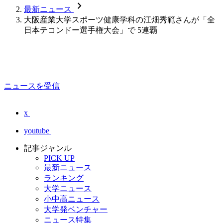
chevron_forward
最新ニュース
大阪産業大学スポーツ健康学科の江畑秀範さんが「全
日本テコンドー選手権大会」で 5連覇
ニュースを受信
x
youtube
記事ジャンル
PICK UP
最新ニュース
ランキング
大学ニュース
小中高ニュース
大学発ベンチャー
ニュース特集