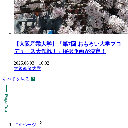
【大阪産業大学】「第7回 おもろい大学プロ
デュース大作戦！」採択企画が決定！
2026.06.03 10:02
大阪産業大学
すべてを見る
chevron_forward
TOPページ