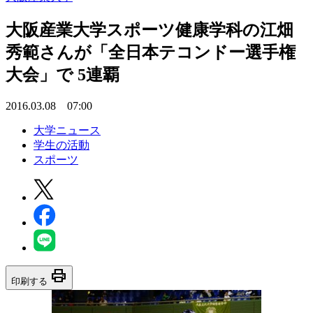
大阪産業大学スポーツ健康学科の江畑
秀範さんが「全日本テコンドー選手権
大会」で 5連覇
2016.03.08 07:00
大学ニュース
学生の活動
スポーツ
print
印刷する