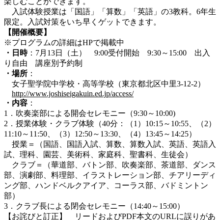
楽しむことができます。
入試体験授業は「国語」「算数」「英語」の3教科。6年生
限定。入試対策をいち早くゲットできます。
【開催概要】
※プログラムの詳細はHPで掲載中
・日時
：7月13日（土） 9:00受付開始 9:30～15:00 出入
り自由 講座別予約制
・場所
：
女子聖学院中学校・高等学校（東京都北区中里3-12-2）
http://www.joshiseigakuin.ed.jp/access/
・内容
：
1．吹奏楽部による開会セレモニー（9:30～10:00)
2．授業体験・クラブ体験（40分：（1）10:15～10:55、（2）
11:10～11:50、（3）12:50～13:30、（4）13:45～14:25）
授業＝（国語、国語入試、算数、算数入試、英語、英語入
試、理科、園芸、美術科、家庭科、聖書科、生徒会）
クラブ＝（華道部、バトン部、吹奏楽部、茶道部、ダンス
部、演劇部、料理部、イラストレーション部、チアリーディ
ング部、ハンドベルクアイア、コーラス部、バドミントン
部）
3．クラブ長による閉会セレモニー（14:40～15:00）
【お詫びと訂正】 リードおよびPDF本文のURLに誤りがあ