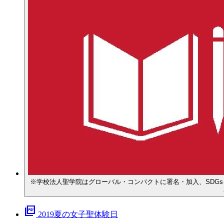
※学校法人聖学院はグローバル・コンパクトに署名・加入、SDGsをめざした活動を 行っています。 ※SDGs…20
picture_as_pdf
2019夏の女子聖体験日