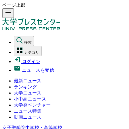
ページ上部
density_medium
検索
カテゴリ
ログイン
ニュースを受信
最新ニュース
ランキング
大学ニュース
小中高ニュース
大学発ベンチャー
ニュース特集
動画ニュース
女子聖学院中学校・高等学校