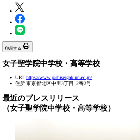
print
印刷する
女子聖学院中学校・高等学校
URL
https://www.joshiseigakuin.ed.jp/
住所
東京都北区中里3丁目12番2号
最近のプレスリリース
（女子聖学院中学校・高等学校）