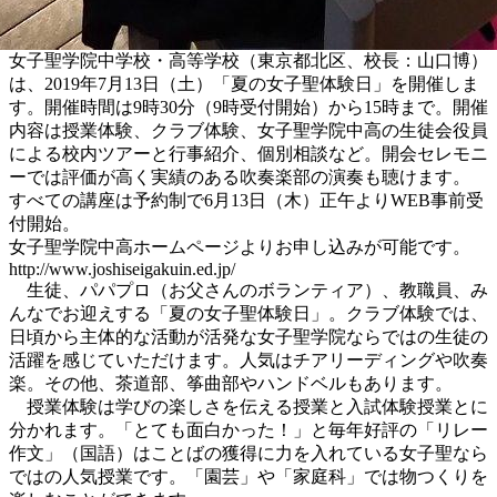
女子聖学院中学校・高等学校（東京都北区、校長：山口博）
は、2019年7月13日（土）「夏の女子聖体験日」を開催しま
す。開催時間は9時30分（9時受付開始）から15時まで。開催
内容は授業体験、クラブ体験、女子聖学院中高の生徒会役員
による校内ツアーと行事紹介、個別相談など。開会セレモニ
ーでは評価が高く実績のある吹奏楽部の演奏も聴けます。
すべての講座は予約制で6月13日（木）正午よりWEB事前受
付開始。
女子聖学院中高ホームページよりお申し込みが可能です。
http://www.joshiseigakuin.ed.jp/
生徒、パパプロ（お父さんのボランティア）、教職員、み
んなでお迎えする「夏の女子聖体験日」。クラブ体験では、
日頃から主体的な活動が活発な女子聖学院ならではの生徒の
活躍を感じていただけます。人気はチアリーディングや吹奏
楽。その他、茶道部、筝曲部やハンドベルもあります。
授業体験は学びの楽しさを伝える授業と入試体験授業とに
分かれます。「とても面白かった！」と毎年好評の「リレー
作文」（国語）はことばの獲得に力を入れている女子聖なら
ではの人気授業です。「園芸」や「家庭科」では物つくりを