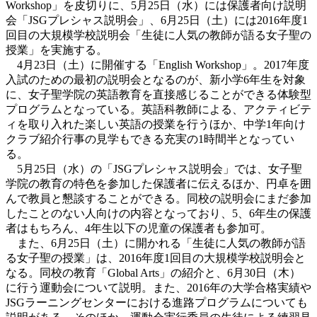
Workshop」を皮切りに、5月25日（水）には保護者向け説明
会「JSGプレシャス説明会」、6月25日（土）には2016年度1
回目の大規模学校説明会「生徒に人気の教師が語る女子聖の
授業」を実施する。
4月23日（土）に開催する「English Workshop」。2017年度
入試のための最初の説明会となるのが、新小学6年生を対象
に、女子聖学院の英語教育を直接感じることができる体験型
プログラムとなっている。英語科教師による、アクティビテ
ィを取り入れた楽しい英語の授業を行うほか、中学1年向け
クラブ紹介行事の見学もできる充実の1時間半となってい
る。
5月25日（水）の「JSGプレシャス説明会」では、女子聖
学院の教育の特色を参加した保護者に伝えるほか、円卓を囲
んで教員と懇談することができる。同校の説明会にまだ参加
したことのない人向けの内容となっており、5、6年生の保護
者はもちろん、4年生以下の児童の保護者も参加可。
また、6月25日（土）に開かれる「生徒に人気の教師が語
る女子聖の授業」は、2016年度1回目の大規模学校説明会と
なる。同校の教育「Global Arts」の紹介と、6月30日（木）
に行う運動会について説明。また、2016年の大学合格実績や
JSGラーニングセンターにおける進路プログラムについても