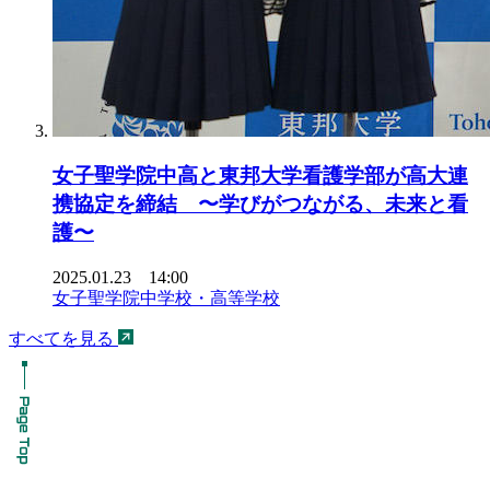
女子聖学院中高と東邦大学看護学部が高大連
携協定を締結 〜学びがつながる、未来と看
護〜
2025.01.23 14:00
女子聖学院中学校・高等学校
すべてを見る