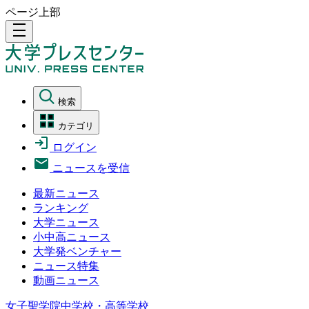
ページ上部
density_medium
検索
カテゴリ
ログイン
ニュースを受信
最新ニュース
ランキング
大学ニュース
小中高ニュース
大学発ベンチャー
ニュース特集
動画ニュース
女子聖学院中学校・高等学校