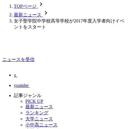
chevron_forward
TOPページ
chevron_forward
最新ニュース
女子聖学院中学校高等学校が2017年度入学者向けイベ
ントをスタート
ニュースを受信
x
youtube
記事ジャンル
PICK UP
最新ニュース
ランキング
大学ニュース
小中高ニュース