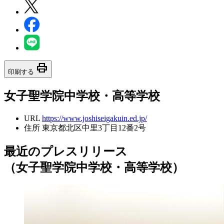
print
印刷する
女子聖学院中学校・高等学校
URL
https://www.joshiseigakuin.ed.jp/
住所
東京都北区中里3丁目12番2号
最近のプレスリリース
（女子聖学院中学校・高等学校）