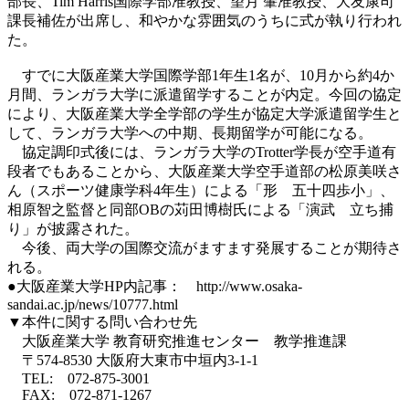
部長、Tim Harris国際学部准教授、望月 肇准教授、大友康司
課長補佐が出席し、和やかな雰囲気のうちに式が執り行われ
た。
すでに大阪産業大学国際学部1年生1名が、10月から約4か
月間、ランガラ大学に派遣留学することが内定。今回の協定
により、大阪産業大学全学部の学生が協定大学派遣留学生と
して、ランガラ大学への中期、長期留学が可能になる。
協定調印式後には、ランガラ大学のTrotter学長が空手道有
段者でもあることから、大阪産業大学空手道部の松原美咲さ
ん（スポーツ健康学科4年生）による「形 五十四歩小」、
相原智之監督と同部OBの苅田博樹氏による「演武 立ち捕
り」が披露された。
今後、両大学の国際交流がますます発展することが期待さ
れる。
●大阪産業大学HP内記事： http://www.osaka-
sandai.ac.jp/news/10777.html
▼本件に関する問い合わせ先
大阪産業大学 教育研究推進センター 教学推進課
〒574-8530 大阪府大東市中垣内3-1-1
TEL: 072-875-3001
FAX: 072-871-1267