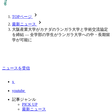
chevron_forward
TOPページ
chevron_forward
最新ニュース
大阪産業大学がカナダのランガラ大学と学術交流協定
を締結 — 全学部の学生がランガラ大学への中・長期留
学が可能に
ニュースを受信
x
youtube
記事ジャンル
PICK UP
最新ニュース