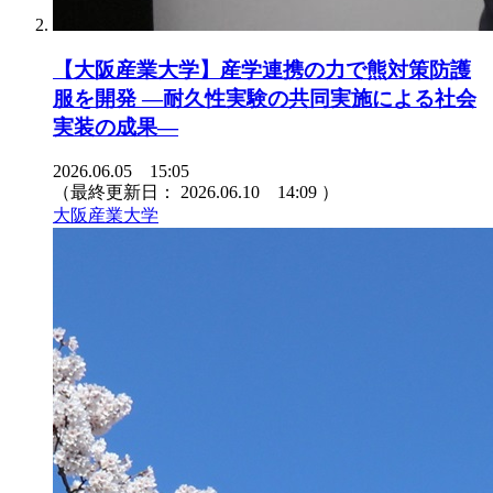
【大阪産業大学】産学連携の力で熊対策防護
服を開発 ―耐久性実験の共同実施による社会
実装の成果―
2026.06.05 15:05
（最終更新日：
2026.06.10 14:09
）
大阪産業大学