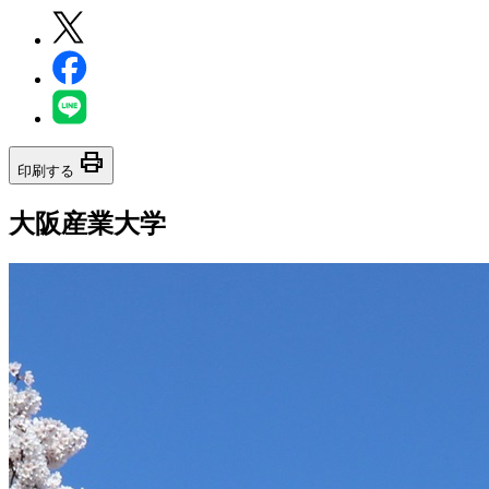
print
印刷する
大阪産業大学