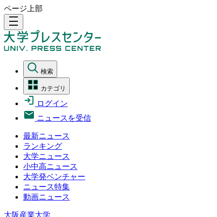
ページ上部
density_medium
検索
カテゴリ
ログイン
ニュースを受信
最新ニュース
ランキング
大学ニュース
小中高ニュース
大学発ベンチャー
ニュース特集
動画ニュース
大阪産業大学