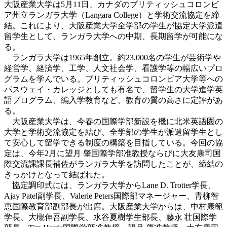
大阪産業大学は5月11日、カナダのブリティッシュコロンビ
ア州立ランガラ大学（Langara College）と学術交流協定を締
結。これにより、大阪産業大学全学部の学生が協定大学派遣
留学生として、ランガラ大学への中期、長期留学が可能にな
る。
ランガラ大学は1965年創立。約23,000名の学生が芸術学や
経営学、経済学、工学、人文社会学、看護学等の幅広いプロ
グラムを学んでいる。ブリティッシュコロンビア大学等への
パスウェイ・カレッジとしても有名で、留学生の大学進学英
語プログラム、編入学教育など、教育の質の高さに定評があ
る。
大阪産業大学は、今春の国際学部新設を機に北米英語圏の
大学と学術交流協定を結び、全学部の学生が派遣留学生とし
て安心して留学できる制度の構築を目指している。今回の協
定は、今年2月に望月 肇国際学部准教授ならびに大友康司国
際交流課課長補佐がランガラ大学を訪問したことが、締結の
きっかけとなって結ばれた。
協定調印式には、ランガラ大学からLane D. Trotter学長、
Ajay Patel副学長、Valerie Peters国際部マネージャー、青柳智
恵国際教育部副部長が出席。大阪産業大学からは、中村康範
学長、大槻伸吾副学長、水谷夏樹学生部長、藤永 壮国際学