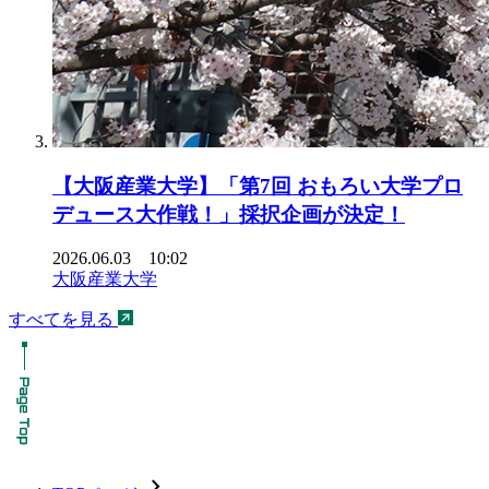
【大阪産業大学】「第7回 おもろい大学プロ
デュース大作戦！」採択企画が決定！
2026.06.03 10:02
大阪産業大学
すべてを見る
chevron_forward