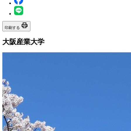
print
印刷する
大阪産業大学