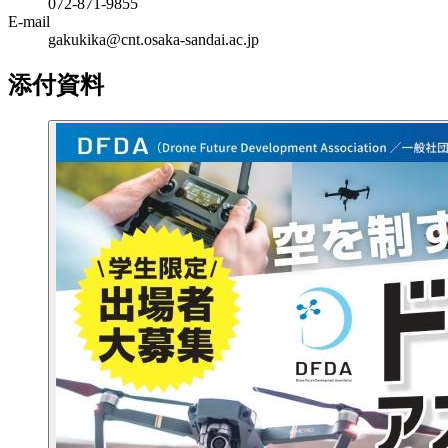
072-871-9855
E-mail
gakukika@cnt.osaka-sandai.ac.jp
添付資料