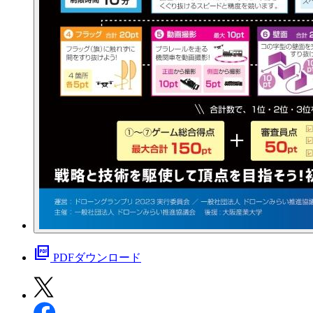
picture_as_pdf
PDFダウンロード