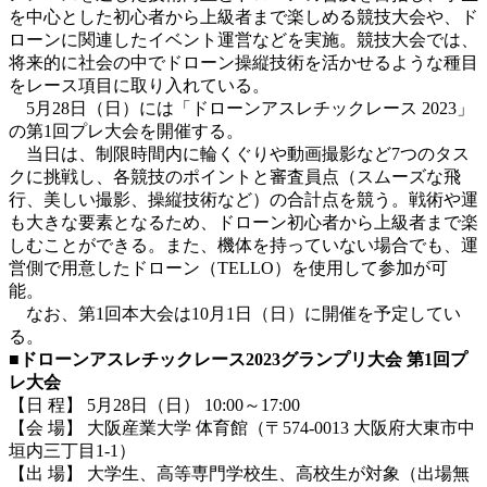
を中心とした初心者から上級者まで楽しめる競技大会や、ド
ローンに関連したイベント運営などを実施。競技大会では、
将来的に社会の中でドローン操縦技術を活かせるような種目
をレース項目に取り入れている。
5月28日（日）には「ドローンアスレチックレース 2023」
の第1回プレ大会を開催する。
当日は、制限時間内に輪くぐりや動画撮影など7つのタス
クに挑戦し、各競技のポイントと審査員点（スムーズな飛
行、美しい撮影、操縦技術など）の合計点を競う。戦術や運
も大きな要素となるため、ドローン初心者から上級者まで楽
しむことができる。また、機体を持っていない場合でも、運
営側で用意したドローン（TELLO）を使用して参加が可
能。
なお、第1回本大会は10月1日（日）に開催を予定してい
る。
■
ドローンアスレチックレース
2023
グランプリ大会
第
1
回プ
レ大会
【日 程】 5月28日（日） 10:00～17:00
【会 場】 大阪産業大学 体育館（〒574-0013 大阪府大東市中
垣内三丁目1-1）
【出 場】 大学生、高等専門学校生、高校生が対象（出場無