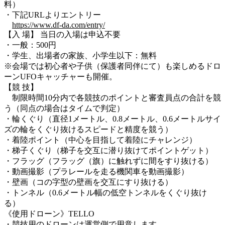
料）
・下記URLよりエントリー
https://www.df-da.com/entry/
【入 場】 当日の入場は申込不要
・一般：500円
・学生、出場者の家族、小学生以下：無料
※会場では初心者や子供（保護者同伴にて）も楽しめるドロ
ーンUFOキャッチャーも開催。
【競 技】
制限時間10分内で各競技のポイントと審査員点の合計を競
う（同点の場合はタイムで判定）
・輪くぐり（直径1メートル、0.8メートル、0.6メートルサイ
ズの輪をくぐり抜けるスピードと精度を競う）
・着陸ポイント（中心を目指して着陸にチャレンジ）
・梯子くぐり（梯子を交互に潜り抜けてポイントゲット）
・フラッグ（フラッグ（旗）に触れずに間をすり抜ける）
・動画撮影（プラレールを走る機関車を動画撮影）
・壁画（コの字型の壁画を交互にすり抜ける）
・トンネル（0.6メートル幅の低空トンネルをくぐり抜け
る）
《使用ドローン》TELLO
・競技用のドローンは運営側で用意します