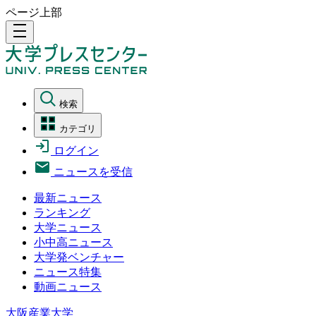
ページ上部
density_medium
検索
カテゴリ
ログイン
ニュースを受信
最新ニュース
ランキング
大学ニュース
小中高ニュース
大学発ベンチャー
ニュース特集
動画ニュース
大阪産業大学