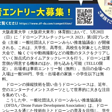
大阪産業大学（大阪府大東市）体育館において、5月28日
（日）に「ドローンアスレチックレース 2023」第1回プレ大
会（主催：一般社団法人ドローンみらい推進協議会）が開催
される。これは、大学生、高専生、高校生を対象とした競技
大会で、輪くぐりや動画撮影などの複数のタスクをクリアし
ていく加点式のタイムアタックレースを行う。ドローンは運
営側が用意する機体のほか、持ち込みも可能（TELLO限
定）。出場者は事前エントリー制（無料）。当日の会場への
入場は一般500円、学生・出場者の家族・小学生以下は無
料。
ドローンの操縦技術を競い合うドローンレースは、近年、
空のエンターテイメントスポーツとして世界的に大きな注目
を集めている。
こうした中、一般社団法人ドローンみらい推進協議会
（DFDA／Drone Future Development Association）は、ドロー
ンレースを通じた技術向上とドローンの普及を目指し、学生