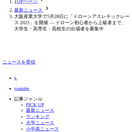
TOPページ
chevron_forward
最新ニュース
大阪産業大学で5月28日に「ドローンアスレチックレー
ス 2023」を開催 — ドローン初心者から上級者まで、
大学生・高専生・高校生の出場者を募集中
ニュースを受信
x
youtube
記事ジャンル
PICK UP
最新ニュース
ランキング
大学ニュース
小中高ニュース