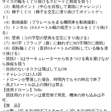
サイズの輪をくぐり抜けるスピードと精度を競う）
（2）着陸ポイント（中心を目指して着陸にチャレンジ）
（3）梯子くぐり（梯子を交互に潜り抜けてポイントゲッ
ト）
（4）動画撮影（プラレールを走る機関車を動画撮影）
（5）トンネル（0.6メートル幅の低空トンネルをくぐり抜け
る）
（6）壁画（コの字型の壁画を交互にすり抜ける）
（7）8の字（フラッグ（旗）に触れずに8の字飛行に挑戦）
（8）回転輪くぐり（直径0.6メートルの回転している輪を潜
り抜ける）
・競技2・3はサーキュレーターから吹きつける風を避けなが
ら操縦を競う
・自信のないタスクは飛ばしてもOK
・チャレンジは1人1回
・ドローンが墜落した場合、時間内でもその時点で終了
・高さ5メートル以上の飛行は禁止
【使用ドローン】Tello
競技用のドローンは運営側で用意。機体の持ち込みは不
可。
【賞 品】
・一般：1位 ￥30,000ギフトカード ／ 2位 ￥10,000ギフトカ