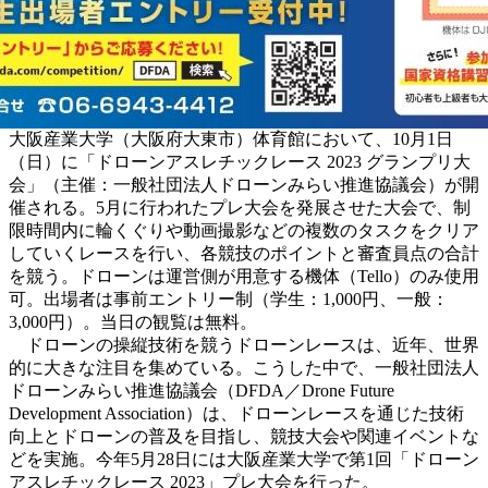
大阪産業大学（大阪府大東市）体育館において、10月1日
（日）に「ドローンアスレチックレース 2023 グランプリ大
会」（主催：一般社団法人ドローンみらい推進協議会）が開
催される。5月に行われたプレ大会を発展させた大会で、制
限時間内に輪くぐりや動画撮影などの複数のタスクをクリア
していくレースを行い、各競技のポイントと審査員点の合計
を競う。ドローンは運営側が用意する機体（Tello）のみ使用
可。出場者は事前エントリー制（学生：1,000円、一般：
3,000円）。当日の観覧は無料。
ドローンの操縦技術を競うドローンレースは、近年、世界
的に大きな注目を集めている。こうした中で、一般社団法人
ドローンみらい推進協議会（DFDA／Drone Future
Development Association）は、ドローンレースを通じた技術
向上とドローンの普及を目指し、競技大会や関連イベントな
どを実施。今年5月28日には大阪産業大学で第1回「ドローン
アスレチックレース 2023」プレ大会を行った。