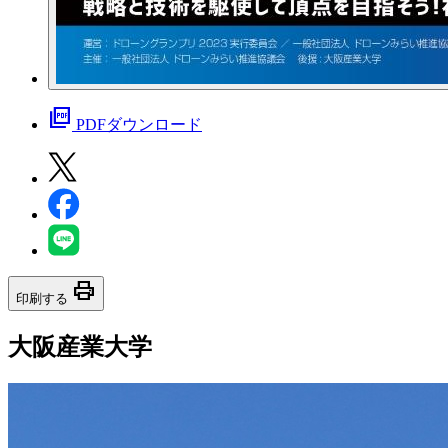
picture_as_pdf
PDFダウンロード
print
印刷する
大阪産業大学