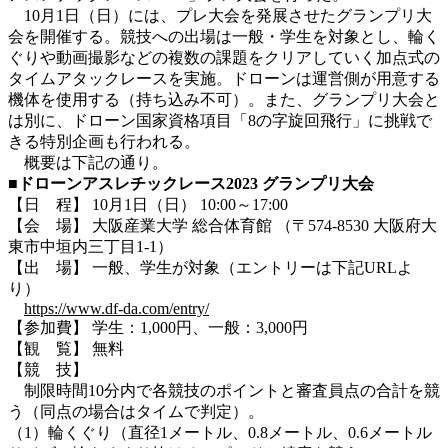
10月1日（日）には、プレ大会を発展させたグランプリ大
会を開催する。競技への出場は一般・学生を対象とし、輪く
ぐりや動画撮影などの複数の課題をクリアしていく加点式の
タイムアタックレースを実施。ドローンは運営側が用意する
機体を使用する（持ち込み不可）。また、グランプリ大会と
は別に、ドローン国家資格項目「8の字旋回飛行」に挑戦で
きる特別企画も行われる。
概要は下記の通り。
■
ドローンアスレチックレース
2023
グランプリ大会
【日 程】 10月1日（日） 10:00～17:00
【会 場】 大阪産業大学 総合体育館 （〒574-8530 大阪府大
東市中垣内三丁目1-1）
【出 場】 一般、学生が対象（エントリーは下記URLよ
り）
https://www.df-da.com/entry/
【参加費】 学生：1,000円、一般：3,000円
【観 覧】 無料
【競 技】
制限時間10分内で各競技のポイントと審査員点の合計を競
う（同点の場合はタイムで判定）。
（1）輪くぐり（直径1メートル、0.8メートル、0.6メートル