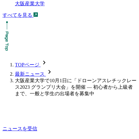
大阪産業大学
すべてを見る
chevron_forward
TOPページ
chevron_forward
最新ニュース
大阪産業大学で10月1日に「ドローンアスレチックレー
ス2023 グランプリ大会」を開催 — 初心者から上級者
まで、一般と学生の出場者を募集中
ニュースを受信