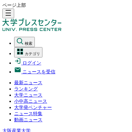
ページ上部
density_medium
検索
カテゴリ
ログイン
ニュースを受信
最新ニュース
ランキング
大学ニュース
小中高ニュース
大学発ベンチャー
ニュース特集
動画ニュース
大阪産業大学