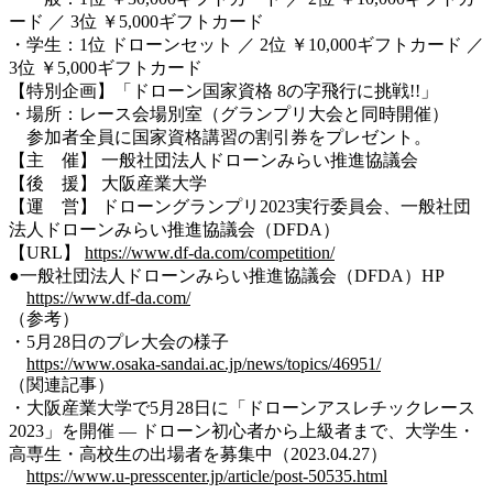
ード ／ 3位 ￥5,000ギフトカード
・学生：1位 ドローンセット ／ 2位 ￥10,000ギフトカード ／
3位 ￥5,000ギフトカード
【特別企画】「ドローン国家資格 8の字飛行に挑戦!!」
・場所：レース会場別室（グランプリ大会と同時開催）
参加者全員に国家資格講習の割引券をプレゼント。
【主 催】 一般社団法人ドローンみらい推進協議会
【後 援】 大阪産業大学
【運 営】 ドローングランプリ2023実行委員会、一般社団
法人ドローンみらい推進協議会（DFDA）
【URL】
https://www.df-da.com/competition/
●一般社団法人ドローンみらい推進協議会（DFDA）HP
https://www.df-da.com/
（参考）
・5月28日のプレ大会の様子
https://www.osaka-sandai.ac.jp/news/topics/46951/
（関連記事）
・大阪産業大学で5月28日に「ドローンアスレチックレース
2023」を開催 — ドローン初心者から上級者まで、大学生・
高専生・高校生の出場者を募集中（2023.04.27）
https://www.u-presscenter.jp/article/post-50535.html