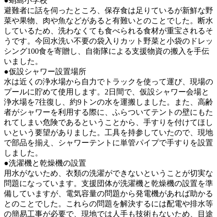
●蛸島小学校
避難者に話を伺ったところ、保存食は足りているが新鮮な野
菜や果物、肉や魚などがあると有難いとのことでした。断水
しているため、洗わなくても食べられる食材が重宝されるそ
うです。今回水洗い不要の袋入りカット野菜と小袋のドレッ
シング100食を寄贈し、自衛隊による支援物資の搬入を手伝
いました。
●仮設シャワー設置場所
水は近くの浄水場から自力でトラックを使って運び、現場の
プールに貯めて使用します。2日間で、仮設シャワー会場と
浄水場を7往復し、約9トンの水を運搬しました。また、高齢
者がシャワーを利用する際に、ふらついてテントの壁にもた
れてしまい危険であるということから、手すりを付けてほし
いという要望がありました。工具を持参していたので、現地
で部品を揃え、シャワーテントに単管パイプで手すりを設置
しました。
●洗濯機と乾燥機の設置
用水がないため、衣類の洗濯ができないということが切実な
問題になっています。支援団体が洗濯機と乾燥機の設置を準
備していますが、電気容量の問題から発電機があれば助かる
とのことでした。これらの問題を解決するには配電や排水等
の簡易工事が必要で、現地では人手も技術もないため、目途