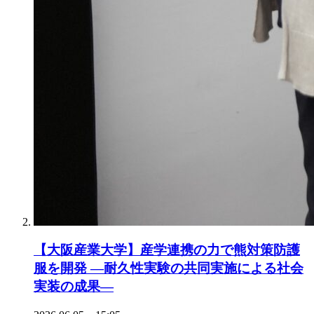
【大阪産業大学】産学連携の力で熊対策防護
服を開発 ―耐久性実験の共同実施による社会
実装の成果―