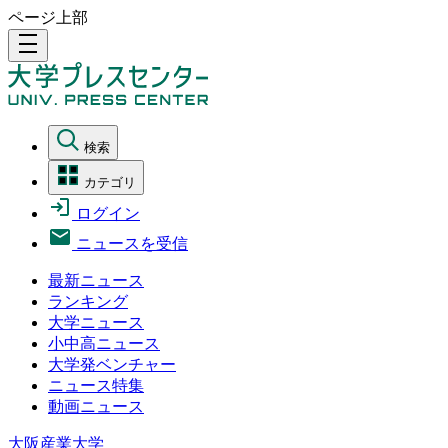
ページ上部
density_medium
検索
カテゴリ
ログイン
ニュースを受信
最新ニュース
ランキング
大学ニュース
小中高ニュース
大学発ベンチャー
ニュース特集
動画ニュース
大阪産業大学