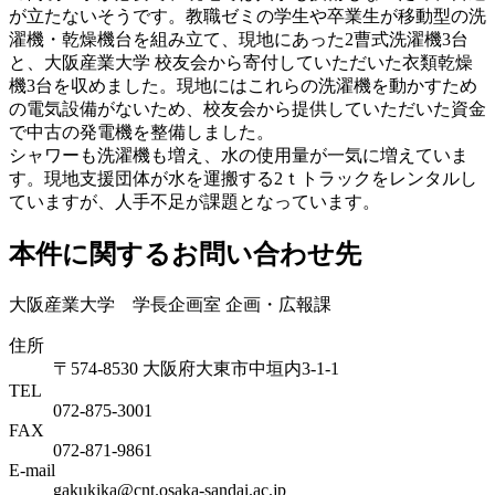
が立たないそうです。教職ゼミの学生や卒業生が移動型の洗
濯機・乾燥機台を組み立て、現地にあった2曹式洗濯機3台
と、大阪産業大学 校友会から寄付していただいた衣類乾燥
機3台を収めました。現地にはこれらの洗濯機を動かすため
の電気設備がないため、校友会から提供していただいた資金
で中古の発電機を整備しました。
シャワーも洗濯機も増え、水の使用量が一気に増えていま
す。現地支援団体が水を運搬する2ｔトラックをレンタルし
ていますが、人手不足が課題となっています。
本件に関するお問い合わせ先
大阪産業大学 学長企画室 企画・広報課
住所
〒574-8530 大阪府大東市中垣内3-1-1
TEL
072-875-3001
FAX
072-871-9861
E-mail
gakukika@cnt.osaka-sandai.ac.jp