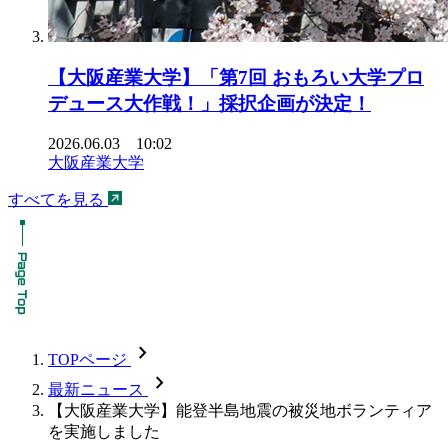
【大阪産業大学】「第7回 おもろい大学プロ
デュース大作戦！」採択企画が決定！
2026.06.03 10:02
大阪産業大学
すべてを見る
chevron_forward
TOPページ
chevron_forward
最新ニュース
【大阪産業大学】能登半島地震の被災地ボランティア
を実施しました