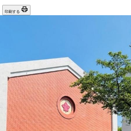
print
印刷する