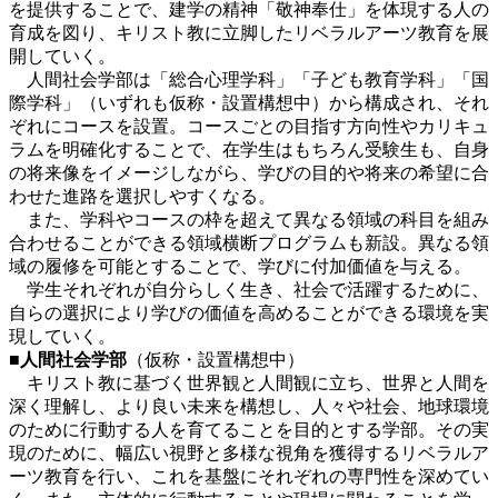
を提供することで、建学の精神「敬神奉仕」を体現する人の
育成を図り、キリスト教に立脚したリベラルアーツ教育を展
開していく。
人間社会学部は「総合心理学科」「子ども教育学科」「国
際学科」（いずれも仮称・設置構想中）から構成され、それ
ぞれにコースを設置。コースごとの目指す方向性やカリキュ
ラムを明確化することで、在学生はもちろん受験生も、自身
の将来像をイメージしながら、学びの目的や将来の希望に合
わせた進路を選択しやすくなる。
また、学科やコースの枠を超えて異なる領域の科目を組み
合わせることができる領域横断プログラムも新設。異なる領
域の履修を可能とすることで、学びに付加価値を与える。
学生それぞれが自分らしく生き、社会で活躍するために、
自らの選択により学びの価値を高めることができる環境を実
現していく。
■人間社会学部
（仮称・設置構想中）
キリスト教に基づく世界観と人間観に立ち、世界と人間を
深く理解し、より良い未来を構想し、人々や社会、地球環境
のために行動する人を育てることを目的とする学部。その実
現のために、幅広い視野と多様な視角を獲得するリベラルア
ーツ教育を行い、これを基盤にそれぞれの専門性を深めてい