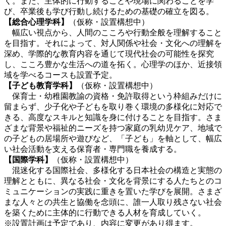
く。また、主体的に行動することや現場に関わることを学
び、卒業後も学び行動し続けるための基礎の確立を図る。
【総合心理学科】
（仮称・設置構想中）
幅広い視点から、人間のこころや行動全般を理解すること
を目指す。それによって、対人関係や社会・文化への理解を
深め、学際的な教育内容を通じて現代社会の可能性を探究
し、こころ豊かな生活への道を拓く。心理学のほか、近接領
域を学べるコースも設置予定。
【子ども教育学科】
（仮称・設置構想中）
保育士・幼稚園教諭の資格・免許取得という枠組みだけに
留まらず、少子化や子どもを取り巻く環境の多様化に対応で
きる、高度なスキルと知識を身に付けることを目指す。さま
ざまな背景や福祉的ニーズを持つ家庭の乳幼児ケア、地域で
の子どもの居場所や遊びなど、「子ども」を軸として、幅広
い社会活動を支える保育者・専門職を養成する。
【国際学科】
（仮称・設置構想中）
混迷化する国際社会、多様化する日本社会の構造と実態の
理解とともに、異なる社会・文化を背景にする人たちとのコ
ミュニケーションの実践に重きを置いた学びを展開。さまざ
まな人々との共生と協働を念頭に、誰一人取り残さない社会
を築くために主体的に行動できる人材を育成していく。
※設置計画は予定であり、内容に変更があり得ます。