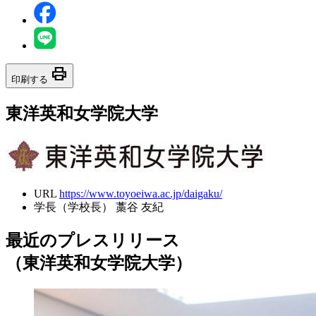
print
印刷する
東洋英和女学院大学
URL
https://www.toyoeiwa.ac.jp/daigaku/
学長（学校長）
藁谷 友紀
最近のプレスリリース
（東洋英和女学院大学）