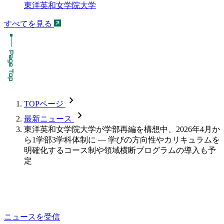
東洋英和女学院大学
すべてを見る
chevron_forward
TOPページ
chevron_forward
最新ニュース
東洋英和女学院大学が学部再編を構想中、2026年4月か
ら1学部3学科体制に ― 学びの方向性やカリキュラムを
明確化するコース制や領域横断プログラムの導入も予
定
ニュースを受信