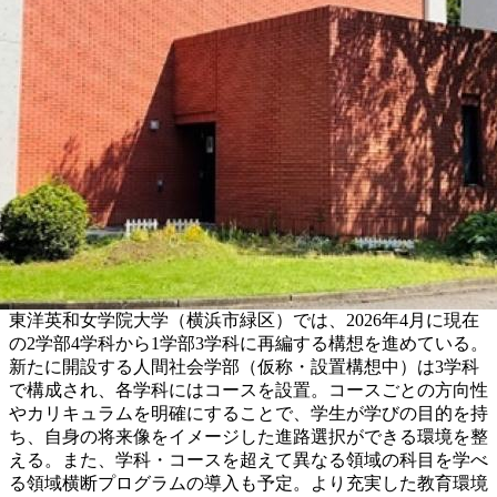
東洋英和女学院大学（横浜市緑区）では、2026年4月に現在
の2学部4学科から1学部3学科に再編する構想を進めている。
新たに開設する人間社会学部（仮称・設置構想中）は3学科
で構成され、各学科にはコースを設置。コースごとの方向性
やカリキュラムを明確にすることで、学生が学びの目的を持
ち、自身の将来像をイメージした進路選択ができる環境を整
える。また、学科・コースを超えて異なる領域の科目を学べ
る領域横断プログラムの導入も予定。より充実した教育環境