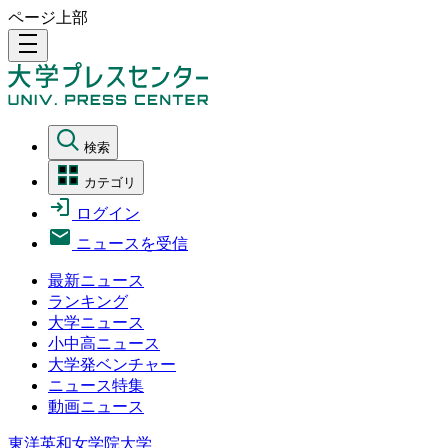
ページ上部
density_medium
検索
カテゴリ
ログイン
ニュースを受信
最新ニュース
ランキング
大学ニュース
小中高ニュース
大学発ベンチャー
ニュース特集
動画ニュース
東洋英和女学院大学