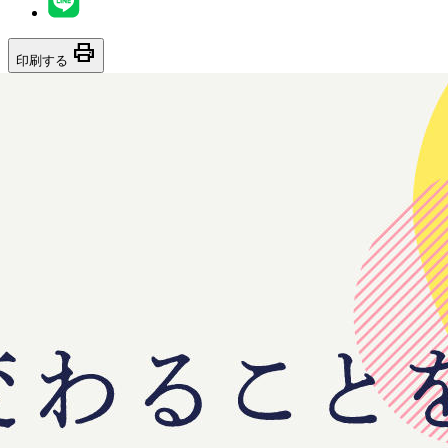
print
印刷する