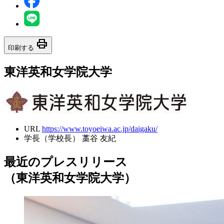
print
印刷する
東洋英和女学院大学
URL
https://www.toyoeiwa.ac.jp/daigaku/
学長（学校長）
藁谷 友紀
最近のプレスリリース
（東洋英和女学院大学）