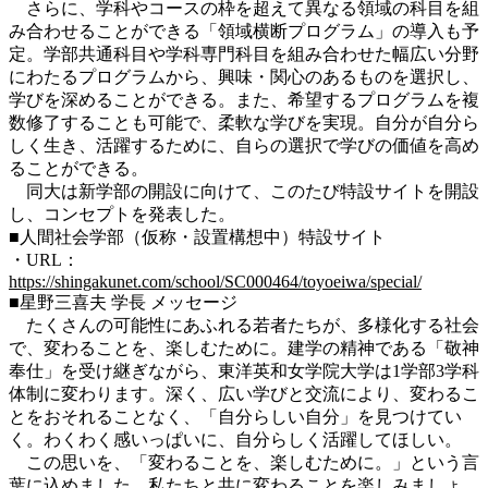
さらに、学科やコースの枠を超えて異なる領域の科目を組
み合わせることができる「領域横断プログラム」の導入も予
定。学部共通科目や学科専門科目を組み合わせた幅広い分野
にわたるプログラムから、興味・関心のあるものを選択し、
学びを深めることができる。また、希望するプログラムを複
数修了することも可能で、柔軟な学びを実現。自分が自分ら
しく生き、活躍するために、自らの選択で学びの価値を高め
ることができる。
同大は新学部の開設に向けて、このたび特設サイトを開設
し、コンセプトを発表した。
■人間社会学部（仮称・設置構想中）特設サイト
・URL：
https://shingakunet.com/school/SC000464/toyoeiwa/special/
■星野三喜夫 学長 メッセージ
たくさんの可能性にあふれる若者たちが、多様化する社会
で、変わることを、楽しむために。建学の精神である「敬神
奉仕」を受け継ぎながら、東洋英和女学院大学は1学部3学科
体制に変わります。深く、広い学びと交流により、変わるこ
とをおそれることなく、「自分らしい自分」を見つけてい
く。わくわく感いっぱいに、自分らしく活躍してほしい。
この思いを、「変わることを、楽しむために。」という言
葉に込めました。私たちと共に変わることを楽しみましょ