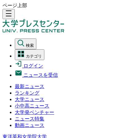
ページ上部
density_medium
検索
カテゴリ
ログイン
ニュースを受信
最新ニュース
ランキング
大学ニュース
小中高ニュース
大学発ベンチャー
ニュース特集
動画ニュース
東洋英和女学院大学