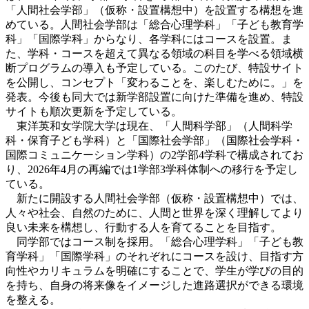
「人間社会学部」（仮称・設置構想中）を設置する構想を進
めている。人間社会学部は「総合心理学科」「子ども教育学
科」「国際学科」からなり、各学科にはコースを設置。ま
た、学科・コースを超えて異なる領域の科目を学べる領域横
断プログラムの導入も予定している。このたび、特設サイト
を公開し、コンセプト「変わることを、楽しむために。」を
発表。今後も同大では新学部設置に向けた準備を進め、特設
サイトも順次更新を予定している。
東洋英和女学院大学は現在、「人間科学部」（人間科学
科・保育子ども学科）と「国際社会学部」（国際社会学科・
国際コミュニケーション学科）の2学部4学科で構成されてお
り、2026年4月の再編では1学部3学科体制への移行を予定し
ている。
新たに開設する人間社会学部（仮称・設置構想中）では、
人々や社会、自然のために、人間と世界を深く理解してより
良い未来を構想し、行動する人を育てることを目指す。
同学部ではコース制を採用。「総合心理学科」「子ども教
育学科」「国際学科」のそれぞれにコースを設け、目指す方
向性やカリキュラムを明確にすることで、学生が学びの目的
を持ち、自身の将来像をイメージした進路選択ができる環境
を整える。