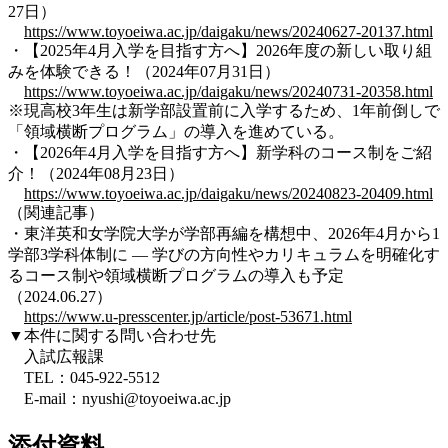
27日）
https://www.toyoeiwa.ac.jp/daigaku/news/20240627-20137.html
・【2025年4月入学を目指す方へ】2026年度の新しい取り組
みを体験できる！（2024年07月31日）
https://www.toyoeiwa.ac.jp/daigaku/news/20240731-20358.html
※現高校3年生は新学部設置前に入学するため、1年前倒しで
「領域横断プログラム」の導入を進めている。
・【2026年4月入学を目指す方へ】新学科のコース制をご紹
介！（2024年08月23日）
https://www.toyoeiwa.ac.jp/daigaku/news/20240823-20409.html
（関連記事）
・東洋英和女学院大学が学部再編を構想中、2026年4月から1
学部3学科体制に ― 学びの方向性やカリキュラムを明確化す
るコース制や領域横断プログラムの導入も予定
（2024.06.27）
https://www.u-presscenter.jp/article/post-53671.html
▼本件に関する問い合わせ先
入試広報課
TEL：045-922-5512
E-mail：nyushi@toyoeiwa.ac.jp
添付資料