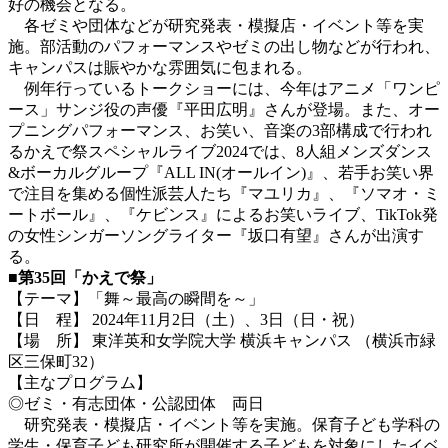
好の機会となる。
各ゼミや団体などが研究発表・模擬店・イベント等を実
施。部活動のパフォーマンスやゼミの出し物などが行われ、
キャンパスは賑やかな雰囲気に包まれる。
例年行っているトークショーには、今年はアニメ「ワンピ
ース」サンジ役の声優『平田広明』さんが登場。また、オー
プニングパフォーマンス、お笑い、音楽の3部構成で行われ
るかえで祭スペシャルライブ2024では、8人組メンズダンス
&ボーカルグループ『ALL IN(オールイン)
』
、若手お笑い界
で注目を集める個性派芸人たち『マユリカ』、『ソマオ・ミ
ートボール』、『ケビンス』によるお笑いライブ、TikTok発
の女性シンガーソングライター『坂口有望』さんが出演す
る。
■第
35
回「かえで祭」
【テーマ】「舞～最高の瞬間を～」
【日 程】 2024年11月2日（土）、3日（日・祝）
【場 所】 東洋英和女学院大学 横浜キャンパス （横浜市緑
区三保町32）
【主なプログラム】
◎ゼミ・有志団体・公認団体 両日
研究発表・模擬店・イベント等を実施。保育子ども学科の
学生・保育子ども研究所が開催する子どもを対象にしたイベ