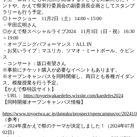
ントや、かえで祭実行委員会の副委員長企画としてスタンプ
ラリーも行う予定。
◎トークショー 11月2日（土） 14:00～15:00
・平田広明さん
◎かえで祭スペシャルライブ2024 11月3日（日・祝） 16:30
～19:00
・オープニングパフォーマンス：ALL IN
・お笑いライブ：マユリカ、ソマオ・ミートボール、ケビン
ス
・コンサート：坂口有望さん
※事前にチケット購入が必要なイベントもあります。
※オープンキャンパスを同時開催し、両日とも各種ガイダン
ス、模擬授業を行う予定。
【かえで祭特設サイト】
・URL：
https://toyoeiwakaedefes.wixsite.com/kaedefes2024
【同時開催オープンキャンパス情報】
https://www.toyoeiwa.ac.jp/daigaku/prospect/opencampus/oc/202411
（参考）
・2024年度かえで祭のテーマが決定しました！（2024年07月
02日）