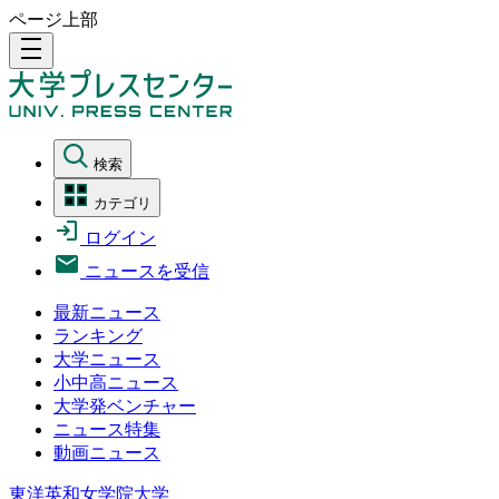
ページ上部
density_medium
検索
カテゴリ
ログイン
ニュースを受信
最新ニュース
ランキング
大学ニュース
小中高ニュース
大学発ベンチャー
ニュース特集
動画ニュース
東洋英和女学院大学