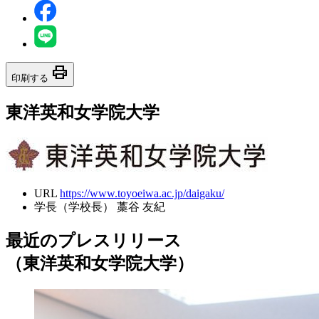
print
印刷する
東洋英和女学院大学
URL
https://www.toyoeiwa.ac.jp/daigaku/
学長（学校長）
藁谷 友紀
最近のプレスリリース
（東洋英和女学院大学）