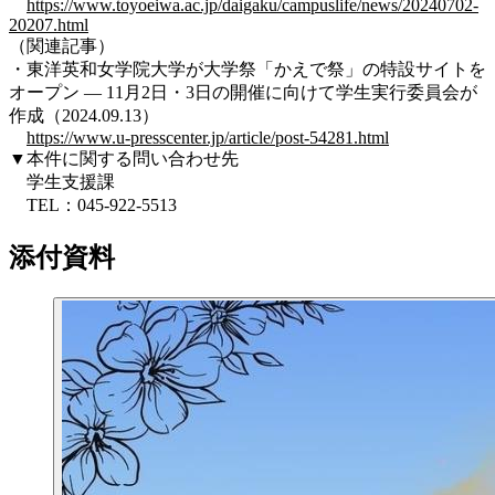
https://www.toyoeiwa.ac.jp/daigaku/campuslife/news/20240702-
20207.html
（関連記事）
・東洋英和女学院大学が大学祭「かえで祭」の特設サイトを
オープン ― 11月2日・3日の開催に向けて学生実行委員会が
作成（2024.09.13）
https://www.u-presscenter.jp/article/post-54281.html
▼本件に関する問い合わせ先
学生支援課
TEL：045-922-5513
添付資料