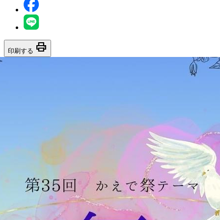
print
印刷する