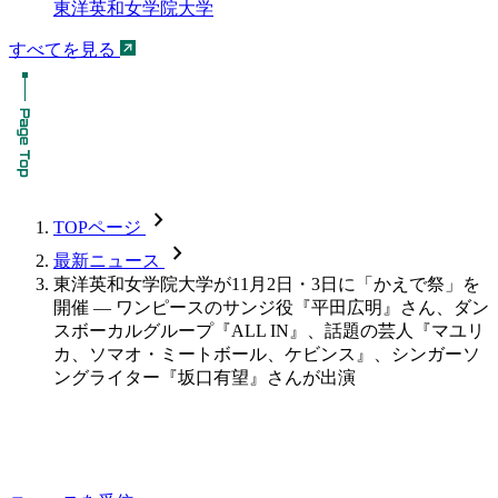
東洋英和女学院大学
すべてを見る
chevron_forward
TOPページ
chevron_forward
最新ニュース
東洋英和女学院大学が11月2日・3日に「かえで祭」を
開催 ― ワンピースのサンジ役『平田広明』さん、ダン
スボーカルグループ『ALL IN』、話題の芸人『マユリ
カ、ソマオ・ミートボール、ケビンス』、シンガーソ
ングライター『坂口有望』さんが出演