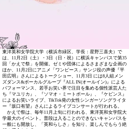
東洋英和女学院大学（横浜市緑区、学長：星野三喜夫）で
は、11月2日（土）・3日（日・祝）に横浜キャンパスで第35
回「かえで祭」を開催。ゼミや団体によるさまざまな企画の
ほか、11月2日にアニメ「ワンピース」サンジ役の声優『平
田広明』さんによるトークショー、11月3日 には8人組メン
ズダンス&ボーカルグループ『ALL IN(オールイン)』による
パフォーマンス、若手お笑い界で注目を集める個性派芸人た
ち『マユリカ』、『ソマオ・ミートボール』、『ケビンス』
によるお笑いライブ、TikTok発の女性シンガーソングライタ
ー『坂口有望』さんによるライブコンサートが行われる。
かえで祭は、毎年11月上旬に行われる、東洋英和女学院大
学最大のイベント。普段は入ることのできないキャンパスを
一般にも開放し、「英和らしさ」を知り、楽しんでもらう絶