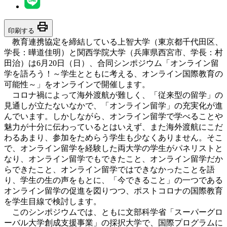
print
印刷する
教育連携協定を締結している上智大学（東京都千代田区、
学長：曄道佳明）と関西学院大学（兵庫県西宮市、学長：村
田治）は6月20日（日）、合同シンポジウム「オンライン留
学を語ろう！～学生とともに考える、オンライン国際教育の
可能性～」をオンラインで開催します。
コロナ禍によって海外渡航が難しく、「従来型の留学」の
見通しが立たないなかで、「オンライン留学」の充実化が進
んでいます。しかしながら、オンライン留学で学べることや
魅力が十分に伝わっているとはいえず、また海外渡航にこだ
わるあまり、参加をためらう学生も少なくありません。そこ
で、オンライン留学を経験した両大学の学生がパネリストと
なり、オンライン留学でもできたこと、オンライン留学だか
らできたこと、オンライン留学ではできなかったことを語
り、学生の生の声をもとに、「今できること」の一つである
オンライン留学の促進を図りつつ、ポストコロナの国際教育
を学生目線で検討します。
このシンポジウムでは、ともに文部科学省「スーパーグロ
ーバル大学創成支援事業」の採択大学で、国際プログラムに