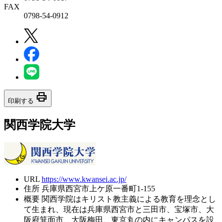
FAX
0798-54-0912
print
印刷する
関西学院大学
URL
https://www.kwansei.ac.jp/
住所
兵庫県西宮市上ケ原一番町1-155
概要
関西学院はキリスト教主義による教育を理念とし
て生まれ、現在は兵庫県西宮市と三田市、宝塚市、大
阪府箕面市、大阪梅田、東京丸の内にキャンパスを設