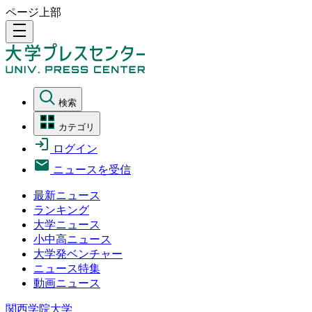
ページ上部
density_medium
検索
カテゴリ
ログイン
ニュースを受信
最新ニュース
ランキング
大学ニュース
小中高ニュース
大学発ベンチャー
ニュース特集
動画ニュース
関西学院大学