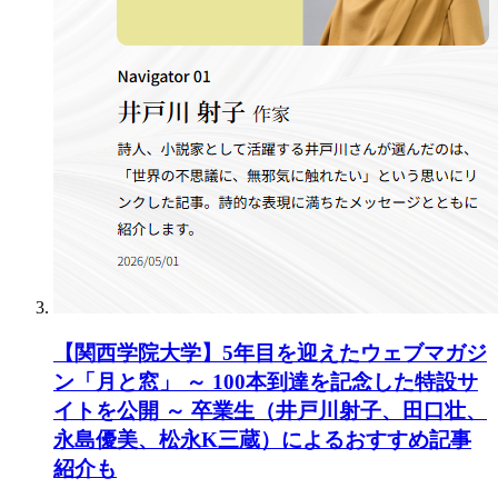
【関西学院大学】5年目を迎えたウェブマガジ
ン「月と窓」 ～ 100本到達を記念した特設サ
イトを公開 ～ 卒業生（井戸川射子、田口壮、
永島優美、松永K三蔵）によるおすすめ記事
紹介も