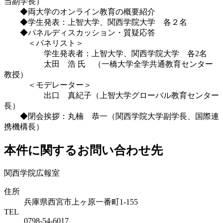
当副学長）
◆両大学のオンライン教育の概要紹介
◆学生発表：上智大学、関西学院大学 各２名
◆パネルディスカッション・質疑応答
＜パネリスト＞
学生発表者：上智大学、関西学院大学 各2名
太田 浩 氏 （一橋大学全学共通教育センター
教授）
＜モデレーター＞
出口 真紀子（上智大学グローバル教育センター
長）
◆閉会挨拶：丸楠 恭一（関西学院大学副学長、国際連
携機構長）
本件に関するお問い合わせ先
関西学院広報室
住所
兵庫県西宮市上ヶ原一番町1-155
TEL
0798-54-6017