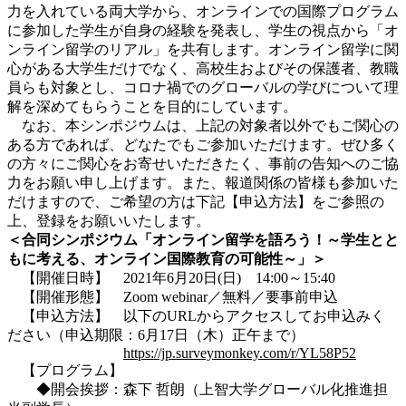
力を入れている両大学から、オンラインでの国際プログラム
に参加した学生が自身の経験を発表し、学生の視点から「オ
ンライン留学のリアル」を共有します。オンライン留学に関
心がある大学生だけでなく、高校生およびその保護者、教職
員らも対象とし、コロナ禍でのグローバルの学びについて理
解を深めてもらうことを目的にしています。
なお、本シンポジウムは、上記の対象者以外でもご関心の
ある方であれば、どなたでもご参加いただけます。ぜひ多く
の方々にご関心をお寄せいただきたく、事前の告知へのご協
力をお願い申し上げます。また、報道関係の皆様も参加いた
だけますので、ご希望の方は下記【申込方法】をご参照の
上、登録をお願いいたします。
＜合同シンポジウム「オンライン留学を語ろう！～学生とと
もに考える、オンライン国際教育の可能性～」＞
【開催日時】 2021年6月20日(日) 14:00～15:40
【開催形態】 Zoom webinar／無料／要事前申込
【申込方法】 以下のURLからアクセスしてお申込みく
ださい（申込期限：6月17日（木）正午まで）
https://jp.surveymonkey.com/r/YL58P52
【プログラム】
◆開会挨拶：森下 哲朗（上智大学グローバル化推進担