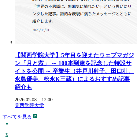
【関西学院大学】5年目を迎えたウェブマガジ
ン「月と窓」 ～ 100本到達を記念した特設サ
イトを公開 ～ 卒業生（井戸川射子、田口壮、
永島優美、松永K三蔵）によるおすすめ記事
紹介も
2026.05.08 12:00
関西学院大学
すべてを見る