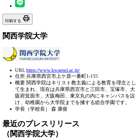
print
印刷する
関西学院大学
URL
https://www.kwansei.ac.jp/
住所
兵庫県西宮市上ケ原一番町1-155
概要
関西学院はキリスト教主義による教育を理念とし
て生まれ、現在は兵庫県西宮市と三田市、宝塚市、大
阪府箕面市、大阪梅田、東京丸の内にキャンパスを設
け、幼稚園から大学院までを擁する総合学園です。
学長（学校長）
森 康俊
最近のプレスリリース
（関西学院大学）