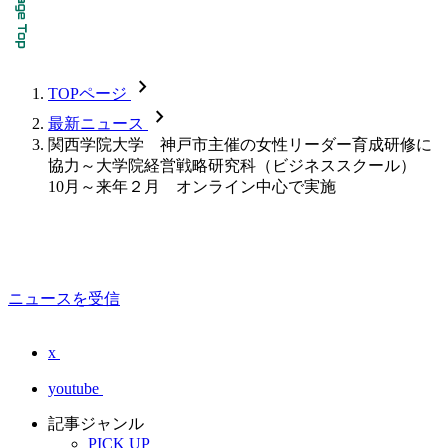
chevron_forward
TOPページ
chevron_forward
最新ニュース
関西学院大学 神戸市主催の女性リーダー育成研修に
協力～大学院経営戦略研究科（ビジネススクール）
10月～来年２月 オンライン中心で実施
ニュースを受信
x
youtube
記事ジャンル
PICK UP