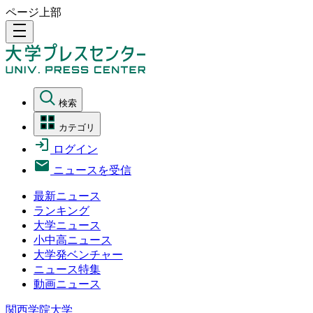
ページ上部
density_medium
検索
カテゴリ
ログイン
ニュースを受信
最新ニュース
ランキング
大学ニュース
小中高ニュース
大学発ベンチャー
ニュース特集
動画ニュース
関西学院大学