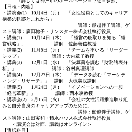
（詳しくは神戸市のホームページ＝下記＝参照）
【日程・内容】
・講演会(1) 10月4日（月） 「女性役員としてのキャリア
構築の軌跡とこれから」
講師：船越伴子講師、ゲ
スト講師：廣田聡子・サンスター株式会社執行役員
・講義(1) 10月14日（木） 「経営の舵取りを知る「経
営戦略」」 講師：佐藤善信教授
・講義(2) 11月8日（月） 「チームを率いる「リーダー
シップ」」 講師：大内章子教授
・講義(3) 12月1日（水） 「決算書を読む「財務諸表分
析」」 講師：谷村真理講師
・講義(4) 12月23日（木） 「データを読む「マーケテ
ィング・リサーチ」」 講師：大槻美聡講師
・講義(5) 1月24日（月） 「イノベーションへの一歩
「経営革新」」 講師：西本凌教授
・講演会(2) 2月15日（火） 「会社の女性活躍推進取り組
みと自分自身のキャリアアップのために」
講師：船越伴子講師、ゲ
スト講師：山田実和・積水ハウス株式会社執行役員
＜講演会は対面、講義はオンライン＞
【選択科目】