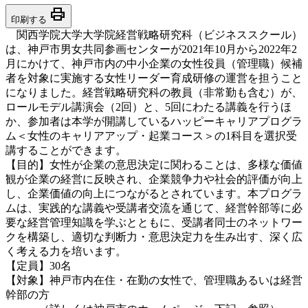
print
印刷する
関西学院大学大学院経営戦略研究科（ビジネススクール）
は、神戸市男女共同参画センターが2021年10月から2022年2
月にかけて、神戸市内の中小企業の女性役員（管理職）候補
者を対象に実施する女性リーダー育成研修の運営を担うこと
になりました。経営戦略研究科の教員（非常勤も含む）が、
ロールモデル講演会（2回）と、5回にわたる講義を行うほ
か、参加者は本学が開講しているハッピーキャリアプログラ
ム＜女性のキャリアアップ・起業コース＞の1科目を選択受
講することができます。
【目的】女性が企業の意思決定に関わることは、多様な価値
観が企業の経営に反映され、企業競争力や社会的評価が向上
し、企業価値の向上につながるとされています。本プログラ
ムは、実践的な講義や受講者交流を通じて、経営幹部等に必
要な経営管理知識を学ぶとともに、受講者同士のネットワー
クを構築し、適切な判断力・意思決定力を生み出す、深く広
く考える力を培います。
【定員】30名
【対象】神戸市内在住・在勤の女性で、管理職あるいは経営
幹部の方