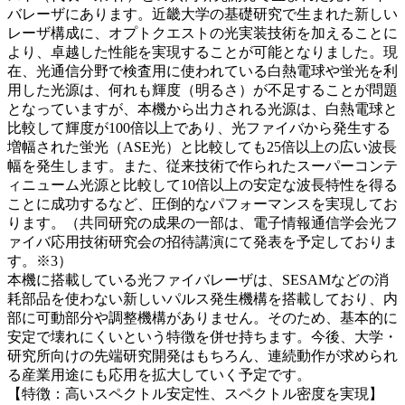
バレーザにあります。近畿大学の基礎研究で生まれた新しい
レーザ構成に、オプトクエストの光実装技術を加えることに
より、卓越した性能を実現することが可能となりました。現
在、光通信分野で検査用に使われている白熱電球や蛍光を利
用した光源は、何れも輝度（明るさ）が不足することが問題
となっていますが、本機から出力される光源は、白熱電球と
比較して輝度が100倍以上であり、光ファイバから発生する
増幅された蛍光（ASE光）と比較しても25倍以上の広い波長
幅を発生します。また、従来技術で作られたスーパーコンテ
ィニューム光源と比較して10倍以上の安定な波長特性を得る
ことに成功するなど、圧倒的なパフォーマンスを実現してお
ります。（共同研究の成果の一部は、電子情報通信学会光フ
ァイバ応用技術研究会の招待講演にて発表を予定しておりま
す。※3）
本機に搭載している光ファイバレーザは、SESAMなどの消
耗部品を使わない新しいパルス発生機構を搭載しており、内
部に可動部分や調整機構がありません。そのため、基本的に
安定で壊れにくいという特徴を併せ持ちます。今後、大学・
研究所向けの先端研究開発はもちろん、連続動作が求められ
る産業用途にも応用を拡大していく予定です。
【特徴：高いスペクトル安定性、スペクトル密度を実現】