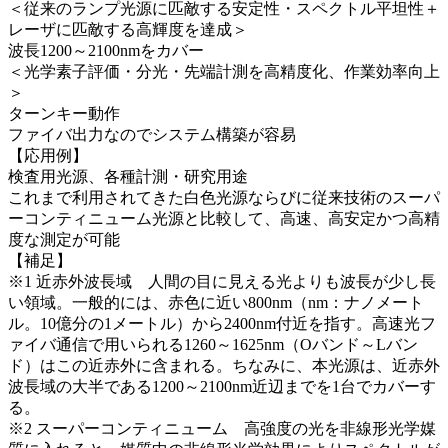
＜従来のランプ光源に匹敵する安定性・スペクトル平坦性＋
レーザに匹敵する高輝度を達成＞
波長1200～2100nmをカバー
＜光学素子評価・分光・先端計測を高精度化、作業効率向上
＞
ターンキー動作
ファイバ出力なのでシステム構築が容易
【応用例】
検査用光源、各種計測・研究用途
これまで利用されてきた白色光源ならびに従来技術のスーパ
ーコンティニューム光源と比較して、高速、高安定かつ高精
度な測定が可能
【補足】
※1 近赤外波長域 人間の目に見える光よりも波長が少し長
い領域。一般的には、赤色に近い800nm（nm：ナノメート
ル。10億分の1メートル）から2400nm付近を指す。高速光フ
ァイバ通信で用いられる1260～1625nm（Oバンド～Lバン
ド）はこの近赤外に含まれる。ちなみに、本光源は、近赤外
波長域の大半である1200～2100nm近辺までを1台でカバーす
る。
※2 スーパーコンティニューム 高強度の光を非線形光学媒