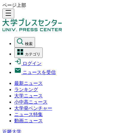
ページ上部
density_medium
検索
カテゴリ
ログイン
ニュースを受信
最新ニュース
ランキング
大学ニュース
小中高ニュース
大学発ベンチャー
ニュース特集
動画ニュース
近畿大学