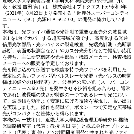
近畿大学大学院総合理工学研究科 機能光回路研究室（代
表：教授 吉田 実）は、株式会社オプトクエストが令和3年
（2021年）8月23日より発売する「近赤外スーパーコンティ
ニューム（SC）光源FLA-SC2100」の開発に協力していま
す。
本機は、光ファイバ通信や光計測で重要な近赤外の波長域
※1 を1台でカバーする超広帯域光源です。高度化する光通
信用光学部品・光デバイスの製造検査、先端光計測（光断層
診断、表面形状測定など）やガス分光分析などで幅広い応用
を持ち、主に研究機関や光学部品・機器メーカー、検査機器
メーカーへの販売を予定しております。
光を閉じ込めて伝送する機能を持つ光ファイバを利用した、
安定性の高いファイバ型パルスレーザ光源（光パルスの時間
幅は10億分の1秒程度）と、波長幅の広い光（スーパーコン
ティニューム※2 光）を発生させる技術を組み合わせ、通常
であれば波長幅の狭さが特徴の一つであるレーザ光におい
て、波長幅を効率よく安定に広げる技術を実現し、高い出力
を実現しました。操作も簡単で、ボタン一つで安定な広帯域
光がコンパクトな筐体から得られます。
本機のキー技術は、近畿大学大学院総合理工学研究科 機能
光回路研究室（代表：教授 吉田 実）と株式会社オプトクエ
スト（代表：東 伸）との共同研究開発で生まれた光ファイ