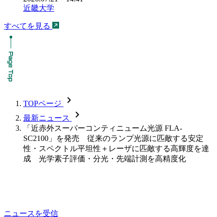
近畿大学
すべてを見る
chevron_forward
TOPページ
chevron_forward
最新ニュース
「近赤外スーパーコンティニューム光源 FLA-
SC2100」を発売 従来のランプ光源に匹敵する安定
性・スペクトル平坦性＋レーザに匹敵する高輝度を達
成 光学素子評価・分光・先端計測を高精度化
ニュースを受信