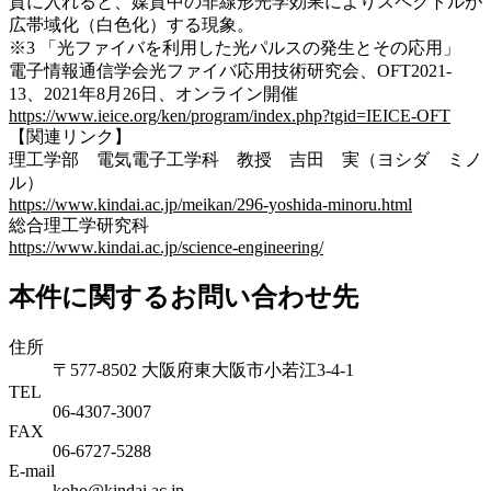
質に入れると、媒質中の非線形光学効果によりスペクトルが
広帯域化（白色化）する現象。
※3 「光ファイバを利用した光パルスの発生とその応用」
電子情報通信学会光ファイバ応用技術研究会、OFT2021-
13、2021年8月26日、オンライン開催
https://www.ieice.org/ken/program/index.php?tgid=IEICE-OFT
【関連リンク】
理工学部 電気電子工学科 教授 吉田 実（ヨシダ ミノ
ル）
https://www.kindai.ac.jp/meikan/296-yoshida-minoru.html
総合理工学研究科
https://www.kindai.ac.jp/science-engineering/
本件に関するお問い合わせ先
住所
〒577-8502 大阪府東大阪市小若江3-4-1
TEL
06‐4307‐3007
FAX
06‐6727‐5288
E-mail
koho@kindai.ac.jp