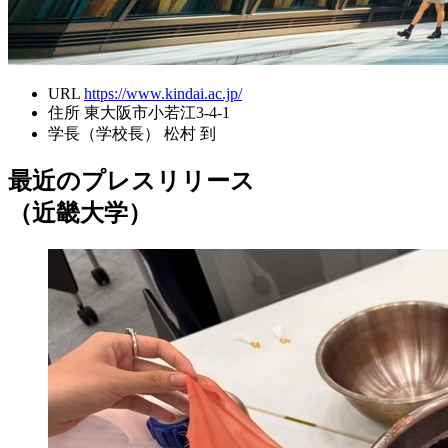
URL
https://www.kindai.ac.jp/
住所
東大阪市小若江3-4-1
学長（学校長）
松村 到
最近のプレスリリース
（近畿大学）