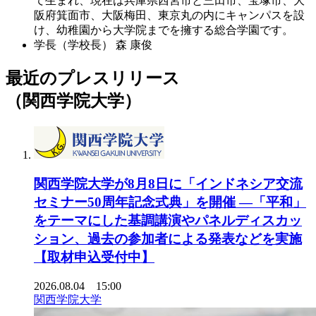
て生まれ、現在は兵庫県西宮市と三田市、宝塚市、大
阪府箕面市、大阪梅田、東京丸の内にキャンパスを設
け、幼稚園から大学院までを擁する総合学園です。
学長（学校長）
森 康俊
最近のプレスリリース
（関西学院大学）
関西学院大学が8月8日に「インドネシア交流
セミナー50周年記念式典」を開催 ―「平和」
をテーマにした基調講演やパネルディスカッ
ション、過去の参加者による発表などを実施
【取材申込受付中】
2026.08.04 15:00
関西学院大学