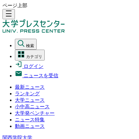
ページ上部
density_medium
検索
カテゴリ
ログイン
ニュースを受信
最新ニュース
ランキング
大学ニュース
小中高ニュース
大学発ベンチャー
ニュース特集
動画ニュース
関西学院大学