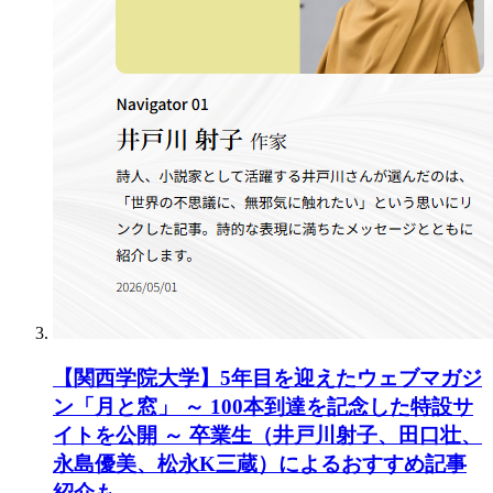
【関西学院大学】5年目を迎えたウェブマガジ
ン「月と窓」 ～ 100本到達を記念した特設サ
イトを公開 ～ 卒業生（井戸川射子、田口壮、
永島優美、松永K三蔵）によるおすすめ記事
紹介も