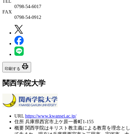
TEL
0798-54-6017
FAX
0798-54-0912
print
印刷する
関西学院大学
URL
https://www.kwansei.ac.jp/
住所
兵庫県西宮市上ケ原一番町1-155
概要
関西学院はキリスト教主義による教育を理念とし