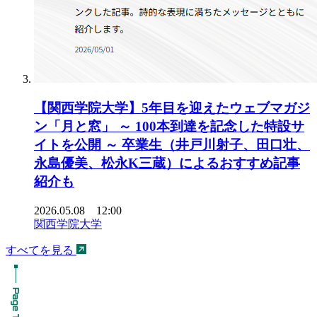
【関西学院大学】5年目を迎えたウェブマガジ
ン「月と窓」 ～ 100本到達を記念した特設サ
イトを公開 ～ 卒業生（井戸川射子、田口壮、
永島優美、松永K三蔵）によるおすすめ記事
紹介も
2026.05.08 12:00
関西学院大学
すべてを見る