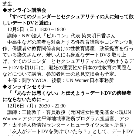
芝生
◆
オンライン講演会
「すべてのジェンダーとセクシュアリティの人に知って欲
しいデートDVと避妊」
12月5日（日）18:00～19:30
講師：NPO法人「ピルコン」代表 染矢明日香さん
中高生などの若者を対象とする性教育講演やコンテンツ制
作、保護者や教育関係者向けの性教育講座、政策提言を行っ
ている染矢さんが、若い人にも身近なデートDVを取り上
げ、全てのジェンダーとセクシュアリティの人が受けうるデ
ートDVを切り口に、避妊の重要性や日本の性教育の問題点
などについて講演。参加者同士の意見交換会も予定。
主催：関学YWCA、後援：UN Women日本事務所
◆
オンラインセミナー
「『あなたは悪くない』と伝えよう～デートDVの傍観者
にならないために～」
12月6日（月）20:30～22:30
講師：三輪敦子・客員教授（元国連女性開発基金＜現UN
Women＞アジア太平洋地域事務所プログラム担当官、アジ
ア・太平洋人権情報センター＜ヒューライツ大阪＞所長）
「友人がデートDVを受けていたら？」として、デートDV