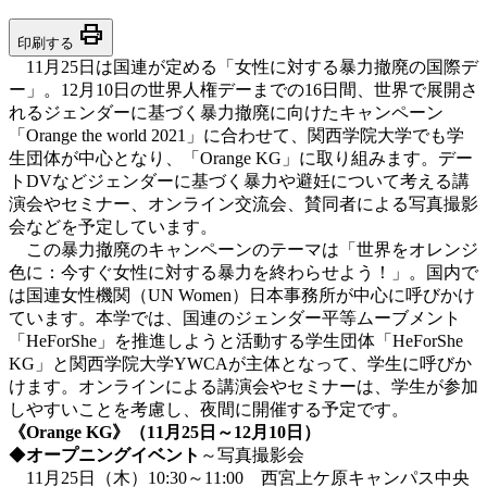
print
印刷する
11月25日は国連が定める「女性に対する暴力撤廃の国際デ
ー」。12月10日の世界人権デーまでの16日間、世界で展開さ
れるジェンダーに基づく暴力撤廃に向けたキャンペーン
「Orange the world 2021」に合わせて、関西学院大学でも学
生団体が中心となり、「Orange KG」に取り組みます。デー
トDVなどジェンダーに基づく暴力や避妊について考える講
演会やセミナー、オンライン交流会、賛同者による写真撮影
会などを予定しています。
この暴力撤廃のキャンペーンのテーマは「世界をオレンジ
色に：今すぐ女性に対する暴力を終わらせよう！」。国内で
は国連女性機関（UN Women）日本事務所が中心に呼びかけ
ています。本学では、国連のジェンダー平等ムーブメント
「HeForShe」を推進しようと活動する学生団体「HeForShe
KG」と関西学院大学YWCAが主体となって、学生に呼びか
けます。オンラインによる講演会やセミナーは、学生が参加
しやすいことを考慮し、夜間に開催する予定です。
《Orange KG》（11月25日～12月10日）
◆
オープニングイベント
～写真撮影会
11月25日（木）10:30～11:00 西宮上ケ原キャンパス中央