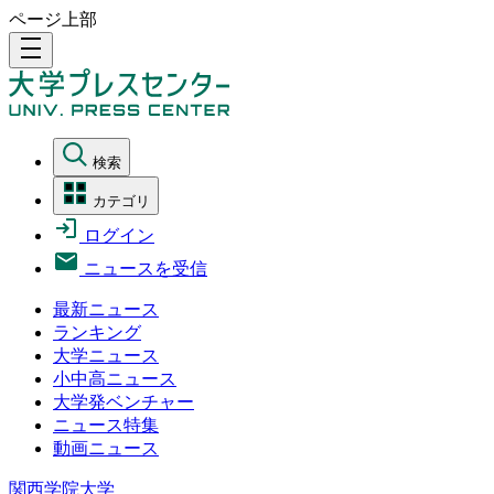
ページ上部
density_medium
検索
カテゴリ
ログイン
ニュースを受信
最新ニュース
ランキング
大学ニュース
小中高ニュース
大学発ベンチャー
ニュース特集
動画ニュース
関西学院大学