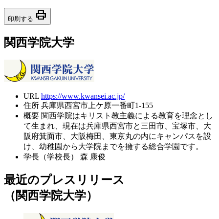
print
印刷する
関西学院大学
URL
https://www.kwansei.ac.jp/
住所
兵庫県西宮市上ケ原一番町1-155
概要
関西学院はキリスト教主義による教育を理念とし
て生まれ、現在は兵庫県西宮市と三田市、宝塚市、大
阪府箕面市、大阪梅田、東京丸の内にキャンパスを設
け、幼稚園から大学院までを擁する総合学園です。
学長（学校長）
森 康俊
最近のプレスリリース
（関西学院大学）