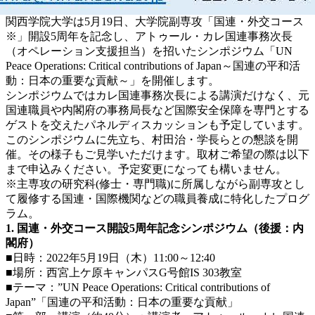
関西学院大学は5月19日、大学院副専攻「国連・外交コース
※」開設5周年を記念し、アトゥール・カレ国連事務次長
（オペレーション支援担当）を招いたシンポジウム「UN
Peace Operations: Critical contributions of Japan～国連の平和活
動：日本の重要な貢献～」を開催します。
シンポジウムではカレ国連事務次長による講演だけなく、元
国連職員や内閣府の事務局長など国際安全保障を専門とする
ゲストを交えたパネルディスカッションも予定しています。
このシンポジウムに先立ち、村田治・学長らとの懇談を開
催。その様子もご見学いただけます。取材ご希望の際は以下
まで申込みください。予定変更になっても構いません。
※主専攻の研究科(修士・専門職)に所属しながら副専攻とし
て履修する国連・国際機関などの職員養成に特化したプログ
ラム。
1. 国連・外交コース開設5周年記念シンポジウム（後援：内
閣府）
■日時：2022年5月19日（木）11:00～12:40
■場所：西宮上ケ原キャンパスG号館IS 303教室
■テーマ：”UN Peace Operations: Critical contributions of
Japan”「国連の平和活動：日本の重要な貢献」