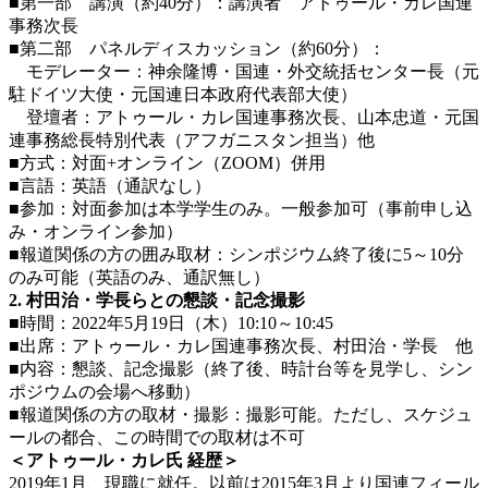
■第一部 講演（約40分）：講演者 アトゥール・カレ国連
事務次長
■第二部 パネルディスカッション（約60分）：
モデレーター：神余隆博・国連・外交統括センター長（元
駐ドイツ大使・元国連日本政府代表部大使）
登壇者：アトゥール・カレ国連事務次長、山本忠道・元国
連事務総長特別代表（アフガニスタン担当）他
■方式：対面+オンライン（ZOOM）併用
■言語：英語（通訳なし）
■参加：対面参加は本学学生のみ。一般参加可（事前申し込
み・オンライン参加）
■報道関係の方の囲み取材：シンポジウム終了後に5～10分
のみ可能（英語のみ、通訳無し）
2. 村田治・学長らとの懇談・記念撮影
■時間：2022年5月19日（木）10:10～10:45
■出席：アトゥール・カレ国連事務次長、村田治・学長 他
■内容：懇談、記念撮影（終了後、時計台等を見学し、シン
ポジウムの会場へ移動）
■報道関係の方の取材・撮影：撮影可能。ただし、スケジュ
ールの都合、この時間での取材は不可
＜アトゥール・カレ氏 経歴＞
2019年1月、現職に就任。以前は2015年3月より国連フィール