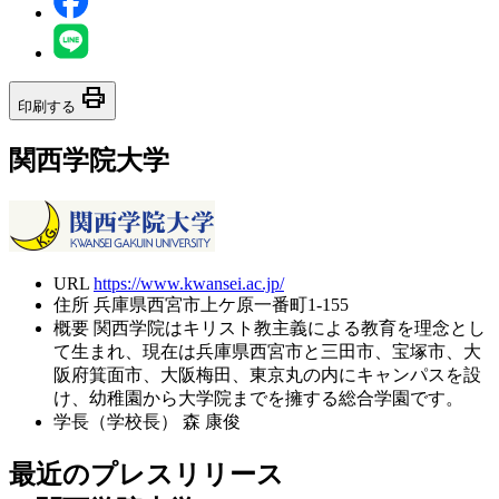
print
印刷する
関西学院大学
URL
https://www.kwansei.ac.jp/
住所
兵庫県西宮市上ケ原一番町1-155
概要
関西学院はキリスト教主義による教育を理念とし
て生まれ、現在は兵庫県西宮市と三田市、宝塚市、大
阪府箕面市、大阪梅田、東京丸の内にキャンパスを設
け、幼稚園から大学院までを擁する総合学園です。
学長（学校長）
森 康俊
最近のプレスリリース