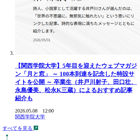
【関西学院大学】5年目を迎えたウェブマガジ
ン「月と窓」 ～ 100本到達を記念した特設サ
イトを公開 ～ 卒業生（井戸川射子、田口壮、
永島優美、松永K三蔵）によるおすすめ記事
紹介も
2026.05.08 12:00
関西学院大学
すべてを見る