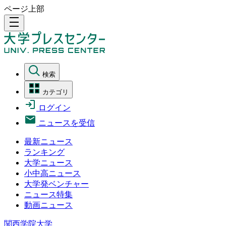
ページ上部
density_medium
検索
カテゴリ
ログイン
ニュースを受信
最新ニュース
ランキング
大学ニュース
小中高ニュース
大学発ベンチャー
ニュース特集
動画ニュース
関西学院大学