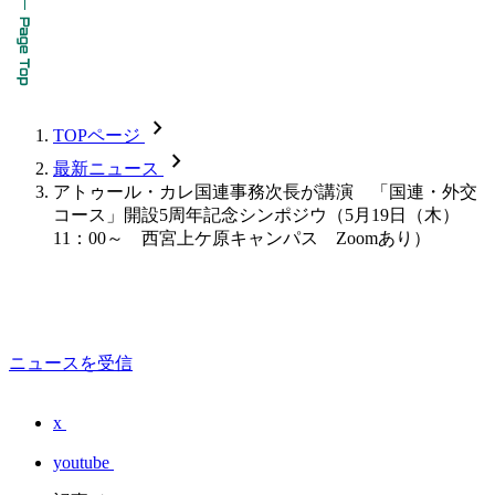
chevron_forward
TOPページ
chevron_forward
最新ニュース
アトゥール・カレ国連事務次長が講演 「国連・外交
コース」開設5周年記念シンポジウ（5月19日（木）
11：00～ 西宮上ケ原キャンパス Zoomあり）
ニュースを受信
x
youtube