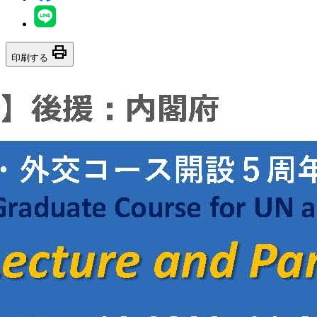
print
印刷する