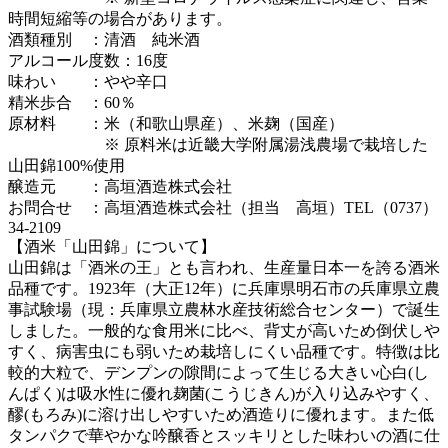
時間短縮等の場合があります。
酒類種別 ：清酒 純米酒
アルコール度数：16度
味わい ：やや辛口
精米歩合 ：60％
原材料 ：米（和歌山県産）、米麹（国産）
※ 原料米は近畿大学附属湯浅農場で栽培した
山田錦100%使用
醸造元 ：高垣酒造株式会社
お問合せ ：高垣酒造株式会社（担当 高垣）TEL（0737）
34-2109
【酒米「山田錦」について】
山田錦は「酒米の王」とも言われ、生産量日本一を誇る酒米
品種です。1923年（大正12年）に兵庫県明石市の兵庫県立農
事試験場（現：兵庫県立農林水産技術総合センター）で誕生
しました。一般的な食用米に比べ、背丈が高いため倒伏しや
すく、病害虫にも弱いため栽培しにくい品種です。特徴は比
較的大粒で、デンプンの隙間によって生じる大きい心白(し
んぱく)は吸水性に優れ麹菌(こうじきん)が入り込みやすく、
醪(もろみ)に溶け出しやすいため酒造りに優れます。また低
タンパクで華やかな吟醸香とスッキリとした味わいの酒に仕