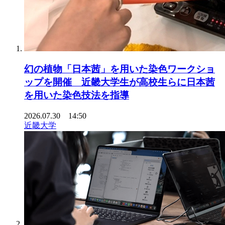
幻の植物「日本茜」を用いた染色ワークショ
ップを開催 近畿大学生が高校生らに日本茜
を用いた染色技法を指導
2026.07.30 14:50
近畿大学