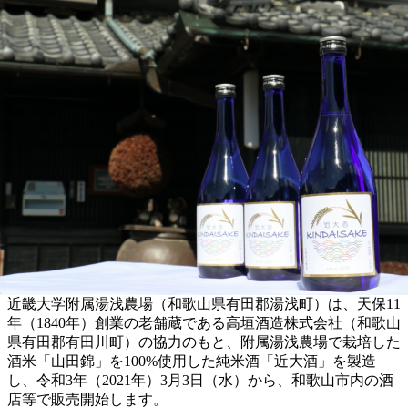
近畿大学附属湯浅農場（和歌山県有田郡湯浅町）は、天保11
年（1840年）創業の老舗蔵である高垣酒造株式会社（和歌山
県有田郡有田川町）の協力のもと、附属湯浅農場で栽培した
酒米「山田錦」を100%使用した純米酒「近大酒」を製造
し、令和3年（2021年）3月3日（水）から、和歌山市内の酒
店等で販売開始します。