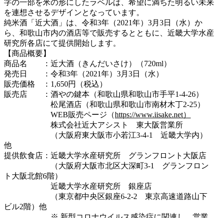
字の一部を米の形にしたラベルは、希望に満ちた明るい未来
を連想させるデザインとなっています。
純米酒「近大酒」は、令和3年（2021年）3月3日（水）か
ら、和歌山市内の酒店等で販売するとともに、近畿大学水産
研究所各店にて提供開始します。
【商品概要】
商品名 ：近大酒（きんだいさけ）（720ml）
発売日 ：令和3年（2021年）3月3日（水）
販売価格 ：1,650円（税込）
販売店 ：酒やの鍵本（和歌山県和歌山市手平1-4-26）
松尾酒店（和歌山県和歌山市南材木丁2-25）
WEB販売ページ（
https://www.iisake.net）
株式会社近大アシスト 東大阪営業所
（大阪府東大阪市小若江3-4-1 近畿大学内）
他
提供飲食店：近畿大学水産研究所 グランフロント大阪店
（大阪府大阪市北区大深町3-1 グランフロン
ト大阪北館6階）
近畿大学水産研究所 銀座店
（東京都中央区銀座6-2-2 東京高速道路山下
ビル2階）他
※ 新型コロナウイルス感染症に関連し、営業