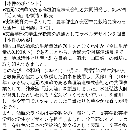
【本件のポイント】
●地元の酒蔵である高垣酒造株式会社と共同開発し、純米酒
「近大酒」を製造・販売
●実学教育の一環として、農学部生が実習中に栽培に携わっ
た酒米「山田錦」を使用
●文芸学部の学生が授業の課題としてラベルデザインを担当
【本件の内容】
和歌山県の酒米の生産量は約70トンとごくわずか（全国生産
量の0.1%以下）であることから、近畿大学附属湯浅農場で
は、地域活性と地産地消を目的に、酒米「山田錦」の栽培に
取り組んできました。
このたび、令和2年（2020年）10月に、農学部の学生約20人
と教職員が協力して収穫した酒米を使用し、天保11年（1840
年）から続く地元の酒蔵である高垣酒造株式会社との共同事
業として、純米酒「近大酒」を製造しました。水は弘法大師
が発見したといわれる「空海水（くうかいすい）」を使用
し、やや辛口でスッキリとした口当たりと華やかな香りが特
徴です。
また、酒瓶のラベルは実学教育の一環として、文芸学部芸術
学科の学生がデザインを担当しました。全学部のイメージカ
ラーを虹色の日本の伝統的な波文様として表現し、文字や数