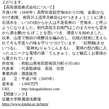
上がります。
【高垣酒造株式会社について】
天保11年（1840年）高野街道筋空海ゆかりの地、金屋(かな
や)で創業。有田川上流早月峡谷(はやつききょうこく)に湧く
石清水を、いつの頃からか人は不老長寿の「空海水」と呼ぶ
ようになりました。初代高垣又右衛門はこのまろやかな霊水
から酒を醸(かも)すことを思いつき、酒造りを始めました。
以来、山里で独自の発酵法を編み出し、伝統の技術に支えら
れて今も手造りの味を守りつづけています。「紀勢鶴(きせ
いつる)」、「龍神丸(りゅうじんまる)」、電球の型の瓶に入
ったユニークな電球の酒「てんきゅう」など幅広くお客様か
ら愛されています。
所在地 ：和歌山県有田郡有田川町小川1465
代表者 ：代表取締役 高垣 任世
事業内容：酒造販売
設 立：平成17年（2005年）
資本金 ：1,000万円
URL ：http://takagakishuzo.com
【関連リンク】
近畿大学附属湯浅農場
https://www.kindai.ac.jp/farm/