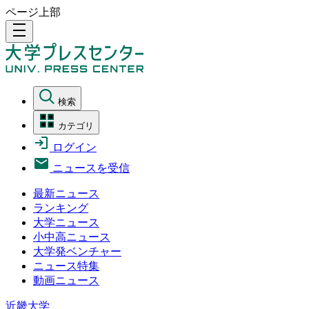
ページ上部
density_medium
検索
カテゴリ
ログイン
ニュースを受信
最新ニュース
ランキング
大学ニュース
小中高ニュース
大学発ベンチャー
ニュース特集
動画ニュース
近畿大学