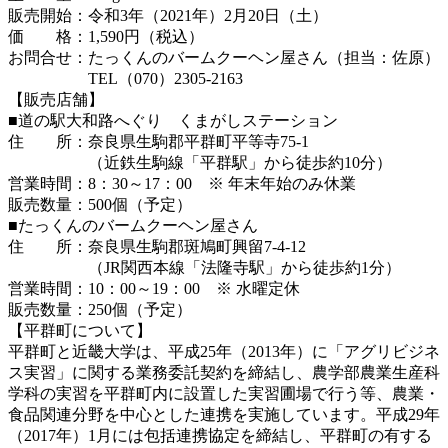
販売開始：令和3年（2021年）2月20日（土）
価 格：1,590円（税込）
お問合せ：たっくんのバームクーヘン屋さん（担当：佐原）
TEL（070）2305-2163
【販売店舗】
■道の駅大和路へぐり くまがしステーション
住 所：奈良県生駒郡平群町平等寺75-1
（近鉄生駒線「平群駅」から徒歩約10分）
営業時間：8：30～17：00 ※ 年末年始のみ休業
販売数量：500個（予定）
■たっくんのバームクーヘン屋さん
住 所：奈良県生駒郡斑鳩町興留7-4-12
（JR関西本線「法隆寺駅」から徒歩約1分）
営業時間：10：00～19：00 ※ 水曜定休
販売数量：250個（予定）
【平群町について】
平群町と近畿大学は、平成25年（2013年）に「アグリビジネ
ス実習」に関する業務委託契約を締結し、農学部農業生産科
学科の実習を平群町内に設置した実習圃場で行う等、農業・
食品関連分野を中心とした連携を実施しています。平成29年
（2017年）1月には包括連携協定を締結し、平群町の有する