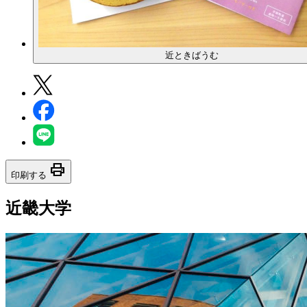
近ときばうむ
print
印刷する
近畿大学