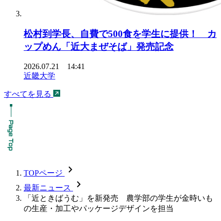
松村到学長、自費で500食を学生に提供！ カ
ップめん「近大まぜそば」発売記念
2026.07.21 14:41
近畿大学
すべてを見る
chevron_forward
TOPページ
chevron_forward
最新ニュース
「近ときばうむ」を新発売 農学部の学生が金時いも
の生産・加工やパッケージデザインを担当