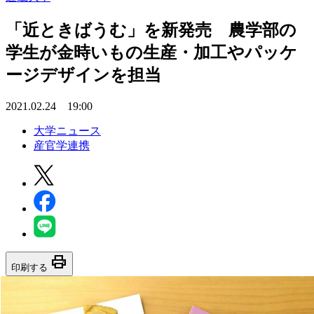
「近ときばうむ」を新発売 農学部の
学生が金時いもの生産・加工やパッケ
ージデザインを担当
2021.02.24 19:00
大学ニュース
産官学連携
print
印刷する