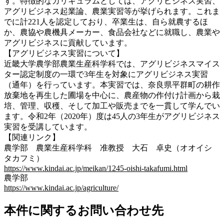
す。特徴的なカリキュラムとしては、アグリビジネス実習、
アグリビジネス起業論、農業実習等が挙げられます。これま
でに計221人を認定しており、卒業生は、自ら就農するほ
か、農協や農機具メーカー、食品会社などに就職し、農業や
アグリビジネスに貢献しています。
【アグリビジネス実習について】
近畿大学農学部農業生産科学科では、アグリビジネスマイス
ター認定制度の一環で3年生を対象にアグリビジネス実習
（通年）を行っています。本実習では、奈良県平群町の耕作
放棄地を再生した圃場を中心に、農産物の作付け計画から栽
培、管理、収穫、そして加工や販売までを一貫して学んでい
ます。令和2年（2020年）度は45人の3年生がアグリビジネス
実習を受講しています。
【関連リンク】
農学部 農業生産科学科 准教授 大石 卓史（オオイシ
タカフミ）
https://www.kindai.ac.jp/meikan/1245-oishi-takafumi.html
農学部
https://www.kindai.ac.jp/agriculture/
本件に関するお問い合わせ先