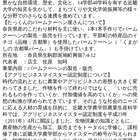
豊かな自然環境、歴史、文化と、14学部48学科を有する近畿
大学の知見を生かして、まちづくりや文化学術振興等の様々
な分野でのさらなる連携を進めています。
【たっくんのバームクーヘン屋さんについて】
奈良県産のこだわり材料を主に使い、1本1本手作りでバーム
クーヘンの製造・販売を行っています。平群町の特産品のイ
チゴ（品種：古都華）を使用したバームクーヘン（「くまが
しの 古都華バーム」）も手掛けています。
所在地 ：奈良県生駒郡斑鳩町興留7-4-12
代表者 ：店主 佐原 知時
事業内容：バームクーヘンの製造・販売
【アグリビジネスマイスター認定制度について】
時代の流れとともに農業やアグリビジネスの形態も大きく変
わってきました。作物を作って終わりではなく、「いかに売
れるものを作っていくか、付加価値を高めていくか」への発
想の転換が求められてきています。そのような社会のニーズ
に応える人材の育成を目的に、近畿大学農学部農業生産科学
科では、アグリビジネスマイスター認定制度を平成23年
（2011年）4月に開設しました。生物現象の知識とともに、
農産物の生産から加工、販売までをトータルに学修し、課程
修了後に近畿大学農学部からマイスターの称号が与えられま