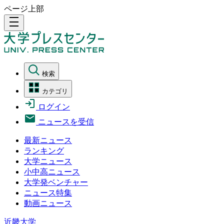
ページ上部
density_medium
検索
カテゴリ
ログイン
ニュースを受信
最新ニュース
ランキング
大学ニュース
小中高ニュース
大学発ベンチャー
ニュース特集
動画ニュース
近畿大学