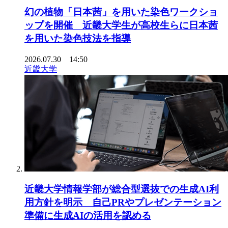
幻の植物「日本茜」を用いた染色ワークショ
ップを開催 近畿大学生が高校生らに日本茜
を用いた染色技法を指導
2026.07.30 14:50
近畿大学
近畿大学情報学部が総合型選抜での生成AI利
用方針を明示 自己PRやプレゼンテーション
準備に生成AIの活用を認める