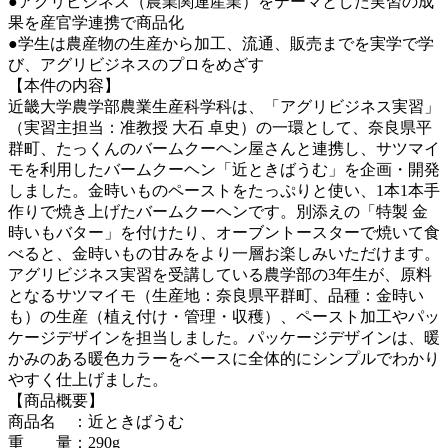
●アグリビジネス（農業関連産業）をテーマとした実習の成
果を産官学連携で商品化
●学生は農産物の生産から加工、流通、販売までを実学で学
び、アグリビジネスのプロをめざす
【本件の内容】
近畿大学農学部農業生産科学科は、「アグリビジネス実習」
（実習主担当：准教授 大石 卓史）の一環として、奈良県平
群町、たっくんのバームクーヘン屋さんと連携し、サツマイ
モを利用したバームクーヘン「近ときばうむ」を企画・開発
しました。金時いものペーストをたっぷりと使い、1本1本手
作りで焼き上げたバームクーヘンです。別添えの「特製 金
時いもバター」を付けたり、オーブントースターで焼いて食
べると、金時いもの甘みをより一層お楽しみいただけます。
アグリビジネス実習を受講している農学部の3年生が、原料
となるサツマイモ（生産地：奈良県平群町、品種：金時い
も）の生産（植え付け・管理・収穫）、ペースト加工やパッ
ケージデザインを担当しました。パッケージデザインは、暖
かみのある暖色カラーをベースに全体的にシンプルでわかり
やすく仕上げました。
【商品概要】
商品名 ：近ときばうむ
重 量：290g