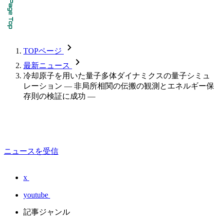
chevron_forward
TOPページ
chevron_forward
最新ニュース
冷却原子を用いた量子多体ダイナミクスの量子シミュ
レーション — 非局所相関の伝搬の観測とエネルギー保
存則の検証に成功 —
ニュースを受信
x
youtube
記事ジャンル