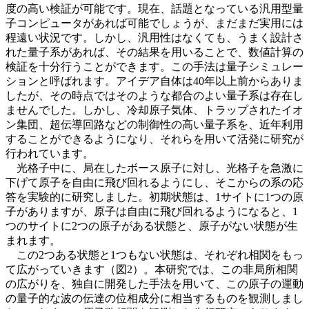
度の高い検証が可能です。現在、話題となっている汎用型量
子コンピュータがあれば可能でしょうが、まだまだ実用には
程遠い状況です。しかし、汎用性はなくても、うまく設計さ
れた量子系があれば、その結果を用いることで、数値計算の
検証を十分行うことができます。この手法は量子シミュレー
ションと呼ばれます。アイデア自体は40年以上前からありま
したが、その時点ではそのような都合のよい量子系は存在し
ませんでした。しかし、冷却原子気体、トラップされたイオ
ン集団、超伝導回路などの制御性の高い量子系を、近年利用
することができるようになり、それらを用いて活発に研究が
行われています。
光格子中に、局在したボース原子に対し、光格子を急激に
下げて原子を自由に飛び回れるようにし、そこからの系の応
答を実験的に研究しました。初期状態は、1サイトに1つの原
子がありますが、原子は自由に飛び回れるようになると、1
つのサイトに2つの原子がある状態と、原子がない状態が生
まれます。
この2つある状態と1つもない状態は、それぞれ相関をもっ
て広がっていきます（図2）。本研究では、この非局所相関
の広がりを、独自に開発した手法を用いて、この原子の運動
の量子的な波の伝達の位相成分に相当するものを観測しまし