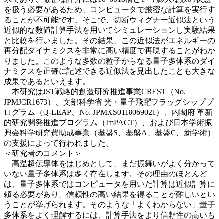
を扱う必要があるため、コンピュータで厳密な計算を実行す
ることが不可能です。そこで、切断ウィグナー近似法という
近似的な数値計算手法を用いてシミュレーションし実験結果
と比較を行いました。その結果、この近似法がエネルギーの
再分配ダイナミクスを非常に高い精度で再現することがわか
りました。このような多数の粒子からなる量子多体系のダイ
ナミクスを正確に記述できる近似法を見出したことも大きな
成果であるといえます。
本研究はJST戦略的創造研究推進事業CREST（No.
JPMJCR1673）、文部科学省 光・量子飛躍フラッグシッププ
ログラム（Q-LEAP、No. JPMXS0118069021）、内閣府 革新
的研究開発推進プログラム（ImPACT）、および日本学術振
興会科学研究費助成事業（基盤S、基盤A、基盤C、新学術）
の支援によって行われました。
＜研究者のコメント＞
高温超伝導体をはじめとして、まだ振舞いがよく分かって
いない量子多体系は多く存在します。その理由のほとんど
は、量子多体系ではコンピュータを用いた計算は近似計算に
頼る必要があり、信頼性の高い結果を得ることが難しいとい
うことが挙げられます。そのような「よくわからない」量子
多体系をよく理解するには、計算手法をより信頼性の高いも