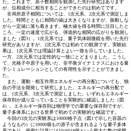
た。これまで、原子数相関を観測した先行研究はあります
が、位相成分に相当することができたのは初めてです。
非局所原子相関については、1次元系、2次元系で測定しま
した。時間とともに相関の値は大きくなりますが、振動しな
がら一定値に落ち着きます。極大値を得る時間に注目したと
ころ、一定の速度で広がる、弾道的な相関の広がりを観測し
ました（図3）。1次元系では、量子気体顕微鏡を用いた先行
研究がありますが、2次元系では初めての観測です。実験結
果は、1次元系では理論計算とよい一致を示していました。
一方、2次元系では定性的な一致にとどまりました。こうし
て、光格子中原子を用いた、非平衡ダイナミクスにおける量
子シミュレーションとしての有用性を示すことができまし
た。
また、運動・相互作用エネルギーの再分配についても、独
自の手法を開発して研究しました。エネルギーの再分配で
は、1次元系、3次元系で測定しました。いずれもエネルギー
保存則が成り立っていることを実験的に確認しました（図
4）。エネルギー保存則は物理学での重要な保存則ですが、
量子多体系における世界で初めての実験的な確認です。
今回の3次元の実験系は10000格子点（図1で示した容器の
ようなもの）に10000個もの原子が含まれるような量子多体
系であり、厳密な計算には10^6018個という膨大な数の状態