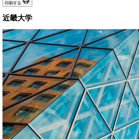
print
印刷する
近畿大学