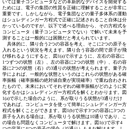
いては量子コンピュータなどの革新的なデバイスを開発する
ためには、電子の集団の性質を正確に理解することが非常に
重要です。しかしながら、電子集団などの量子多体系の運動
はシュレディンガー方程式で正確に記述されること自体は分
かっているのですが、以下で述べる理由から、その方程式を
コンピュータ（量子コンピュータでない）で解いて未来を予
測することは一般的には困難だと考えられています。
具体的に、隣り合う2つの容器を考え、そこに2つの原子を
入れるという状況を考えます。隣り合う容器の間で原子が飛
び移れるようにすると、図1(a)で示すように、左右の容器に
1つずつの状態（左）、左の容器に2つの状態（中）、右の容
器に2つの状態（右）の3通りの状態が考えられます。量子力
学によれば、一般的な状態というのはこれらの状態がある確
率振幅（確率振幅の絶対値自乗が実現確率）で重ね合わされ
たもので、未来においてそれぞれの確率振幅がどのように変
化するかはシュレディンガー方程式を解くとわかります。図
1(a)で示した場合のように、系が取りうる状態が3通りだけ
であれば、コンピュータを使って簡単にシュレディンガー方
程式を解くことができます。図1(b)で示す3つの容器に3つの
原子を入れる場合は、系が取りうる状態は10通りであり、こ
の場合も問題なくコンピュータで解けます。図1(c)で示す4
つの容器に4つの原子の場合（35通り）もまだ解けます。し