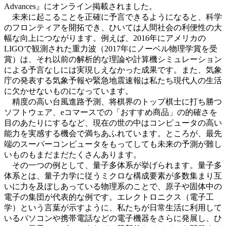
Advances』にオンライン掲載されました。
未来に起こることを正確に予言できるようになると、科学
のフロンティアを開拓でき、ひいては人間社会の利便性の大
幅な向上につながります。例えば、2016年にアメリカの
LIGOで観測された重力波（2017年にノーベル物理学賞を受
賞）は、それ以前の解析的な理論や計算機シミュレーション
による予言なしには実現しえなかった成果です。また、気象
庁の発表する気象予報や緊急地震速報は私たち現代人の生活
に欠かせないものになっています。
精度の高い台風進路予測、将棋界のトップ棋士に打ち勝つ
ソフトウェア、eコマースでの「おすすめ商品」の的確さを
目のあたりにするなど、現在の世の中はコンピュータの高い
能力を実感する機会で満ちあふれています。ところが、最先
端のスーパーコンピュータをもってしても未来の予測が難し
いものもまだまだたくさんあります。
その一つの例として、量子多体系が挙げられます。量子多
体系とは、量子力学に従うミクロな構成要素が多数集まり互
いに力を及ぼしあっている物理系のことで、原子や固体中の
電子の集団が代表的な例です。エレクトロニクス（電子工
学）という言葉が示すように、私たちが日常生活に利用して
いるパソコンや携帯電話などの電子機器をさらに発展し、ひ