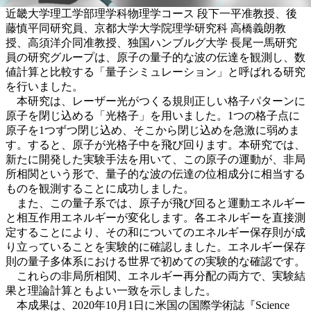
近畿大学理工学部理学科物理学コース 段下一平准教授、後
藤慎平同研究員、京都大学大学院理学研究科 高橋義朗教
授、高須洋介同准教授、独国ハンブルグ大学 長尾一馬研究
員の研究グループは、原子の量子的な波の伝達を観測し、数
値計算と比較する「量子シミュレーション」と呼ばれる研究
を行いました。
本研究は、レーザー光がつくる規則正しい格子パターンに
原子を閉じ込める「光格子」を用いました。1つの格子点に
原子を1つずつ閉じ込め、そこから閉じ込めを急激に弱めま
す。すると、原子が光格子中を飛び回ります。本研究では、
新たに開発した実験手法を用いて、この原子の運動が、非局
所相関という形で、量子的な波の伝達の位相成分に相当する
ものを観測することに成功しました。
また、この量子系では、原子が飛び回ると運動エネルギー
と相互作用エネルギーが変化します。各エネルギーを直接測
定することにより、その和についてのエネルギー保存則が成
り立っていることを実験的に確認しました。エネルギー保存
則の量子多体系における世界で初めての実験的な確認です。
これらの非局所相関、エネルギー再分配の両方で、実験結
果と理論計算ともよい一致を示しました。
本成果は、2020年10月1日に米国の国際学術誌『Science