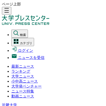
ページ上部
density_medium
検索
カテゴリ
ログイン
ニュースを受信
最新ニュース
ランキング
大学ニュース
小中高ニュース
大学発ベンチャー
ニュース特集
動画ニュース
近畿大学