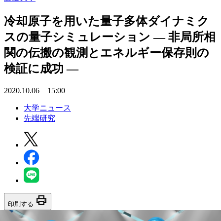
冷却原子を用いた量子多体ダイナミク
スの量子シミュレーション — 非局所相
関の伝搬の観測とエネルギー保存則の
検証に成功 —
2020.10.06 15:00
大学ニュース
先端研究
print
印刷する