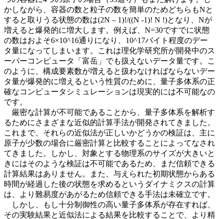
かしながら、容器の数と粒子の数を簡単のためどちらもNと
すると取りうる状態の数は(2N – 1)!/((N -1)! N !)となり、Nが
増えると爆発的に増大します。例えば、N=30ですでに状態
の数はおよそ6×10^16通りになり、10^17バイト程度のデー
タ量になってしまいます。これは理化学研究所が開発中のス
ーパーコンピュータ「富岳」でも扱えないデータ量です。こ
のように、構成要素数が増えると扱わなければならないデー
タ量が爆発的に増えるという性質のために、量子多体系の正
確なコンピュータシミュレーションは現実的には不可能なの
です。
厳密な計算が不可能であることから、量子多体系を解析す
るためにさまざまな近似的計算手法が開発されてきました。
これまで、それらの近似法が正しいかどうかの検証は、主に
原子が少数の場合に厳密計算と比較することによってなされ
てきました。しかし、対象とする物理系のサイズが大きいと
きにはそのような検証は不可能であるため、まだ信頼できる
計算結果はありません。また、与えられた初期状態からある
時間が経過した後の状態を求めるというダイナミクスの計算
は、より難易度があがるため信頼できる手法は未確立です。
しかし、もし十分制御性の高い量子多体系が存在すれば、
その実験結果と近似法による結果を比較することで、より精