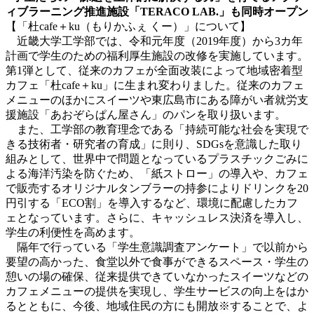
ィブラーニング推進施設「TERACO LAB.」も同時オープン
【「杜cafe＋ku（もりかふぇ くー）」について】
近畿大学工学部では、令和元年度（2019年度）から3カ年
計画で学生のための福利厚生施設の改修を実施しています。
第1弾として、従来のカフェが全面改装によって地域密着型
カフェ「杜cafe＋ku」に生まれ変わりました。従来のカフェ
メニューのほかにスイーツや東広島市にある障がい者就労支
援施設「あおぞらぱん屋さん」のパンを取り扱います。
また、工学部の教育理念である「持続可能な社会を実現で
きる技術者・研究者の育成」に則り、SDGsを意識した取り
組みとして、世界中で問題となっているプラスチックごみに
よる海洋汚染を防ぐため、「紙ストロー」の導入や、カフェ
で販売するオリジナルタンブラーの持参によりドリンクを20
円引する「ECO割」を導入するなど、環境に配慮したカフ
ェとなっています。さらに、キャッシュレス決済を導入し、
学生の利便性を高めます。
隔年で行っている「学生意識調査アンケート」で以前から
要望の高かった、食堂以外で食事ができるスペース・学生の
憩いの場の確保、従来提供できていなかったスイーツなどの
カフェメニューの提供を実現し、学生サービスの向上をはか
るとともに、今後、地域住民の方にも開放※することで、よ