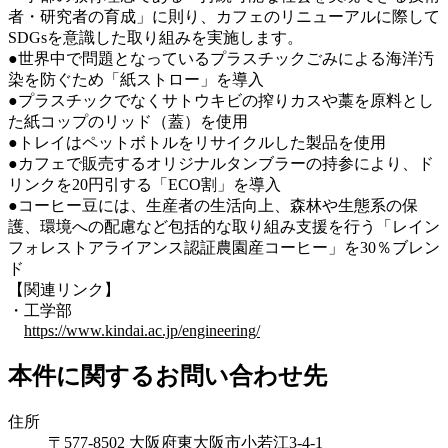
者・研究者の育成」に則り、カフェのリニューアルに際して
SDGsを意識した取り組みを実施します。
●世界中で問題となっているプラスチックごみによる海洋汚
染を防ぐため「紙ストロー」を導入
●プラスチックでなくサトウキビの搾りカスや藁を原料とし
た紙コップのリッド（蓋）を使用
●トレイはペットボトルをリサイクルした製品を使用
●カフェで販売するオリジナルタンブラーの持参により、ド
リンクを20円引する「ECO割」を導入
●コーヒー豆には、生産者の生活向上、森林や生態系の保
護、環境への配慮など包括的な取り組み支援を行う「レイン
フォレストアライアンス認証農園産コーヒー」を30％ブレン
ド
【関連リンク】
・工学部
https://www.kindai.ac.jp/engineering/
本件に関するお問い合わせ先
住所
〒577-8502 大阪府東大阪市小若江3-4-1