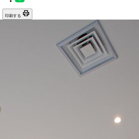
print
印刷する