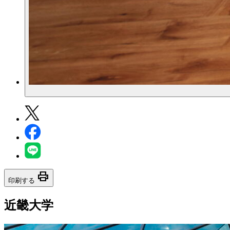
print
印刷する
近畿大学