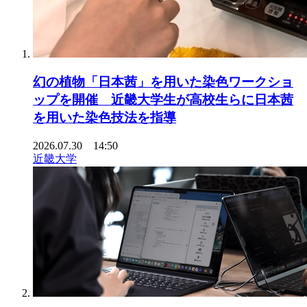
幻の植物「日本茜」を用いた染色ワークショ
ップを開催 近畿大学生が高校生らに日本茜
を用いた染色技法を指導
2026.07.30 14:50
近畿大学