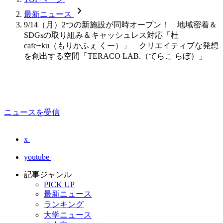
chevron_forward
最新ニュース
9/14（月）2つの新施設が同時オープン！ 地域密着＆
SDGsの取り組み＆キャッシュレス対応「杜
cafe+ku（もりかふぇ くー）」 クリエイティブな発想
を創出する空間「TERACO LAB.（てらこ らぼ）」
ニュースを受信
x
youtube
記事ジャンル
PICK UP
最新ニュース
ランキング
大学ニュース