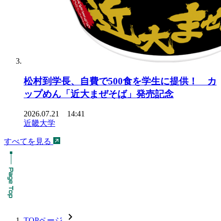
松村到学長、自費で500食を学生に提供！ カ
ップめん「近大まぜそば」発売記念
2026.07.21 14:41
近畿大学
すべてを見る
chevron_forward
TOPページ