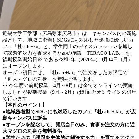
近畿大学工学部（広島県東広島市）は、キャンパス内の新施
設として、地域に密着しSDGsにも対応した環境に優しいカ
フェ「杜cafe+ku」と、学生同士のディスカッションを通し
て課題解決力を養成するための施設「TERACO LAB.」を、
後期授業開始日※ である令和2年（2020年）9月14日（月）
にオープンします。
オープン初日には、「杜cafe+ku」で注文をした方限定で
「近大マグロの刺身」を無料提供します。
※ 今年度の前期授業（4月～8月）は全てオンラインで実施
しましたが後期授業（9月～2月）は対面とオンラインの併用
で行います。
【本件のポイント】
●地域密着型でSDGsにも対応したカフェ「杜cafe＋ku」が広
島キャンパスに誕生
●オープンを記念して、開店当日のみ、食事を注文の方に近
大マグロの刺身を無料提供
●学生たちの「課題を主体的に解決する力」を育てるアクテ