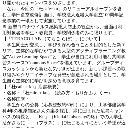
り開かれたキャンパスをめざします。
なお、今回の「杜cafe+ku」のリニューアルオープンを含
む工学部食堂改修計画は、学校法人近畿大学創立100周年記
念事業の一環として実施しています。
※ 新型コロナウイルス感染拡大防止の観点から、当面は利
用対象者を学生・教職員・学校関係者のみに限ります。
【「TERACO LAB.（てらこ らぼ）」について】
学生同士が交流し、学びを深め合うことを目的とした新エ
リア。主体的な学びができる大型のアクティブラーニング教
室”Active Learning Space”と、学生が自由に利用可能な共同学
習スペース”Commons Space”を備えています。グループディ
スカッションから新たな気づきが生まれ、新しい課題への取
り組みやクリエイティブな発想が創造される場所として、学
生自ら主体的に学びを深める意欲を育てます。
【「杜cafe ＋ku」店舗概要】
・名称：「杜cafe ＋ku」（読み方：もりかふぇ くー）
・名称由来：
学生からの公募（応募総数約60件）により、工学部建築学
科4年の榎原知紀さんの案を採用。緑に囲まれた広島キャン
パスの特長と、「Ku」（Kindai Universityの略）での大学生
活がさらに「＋（プラス）」に転じるようにという希望が込