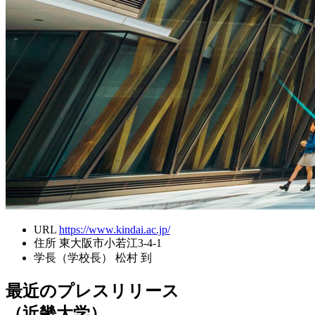
URL
https://www.kindai.ac.jp/
住所
東大阪市小若江3-4-1
学長（学校長）
松村 到
最近のプレスリリース
（近畿大学）