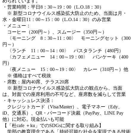
められています。
・営業時間：平日8：30～19：00（L.O.18：30）
※ 新型コロナウイルス感染拡大防止のため、当面は月・
水・金曜日11：00～15：00（L.O.14：30）のみ営業
・メニュー：
コーヒー（200円～）、スムージー（350円～）
〈モーニング 8：30～11：00〉 モーニングセット（300
円～）
〈ランチ 11：00～14：00〉 パスタランチ（480円）
〈カフェメニュー 14：00～19：00〉 パンケーキ（400
円）
〈夜メニュー 15：00～19：00〉 カレー（310円～）他
※ 価格はすべて税抜
・席数：屋内40席、テラス20席
※ 新型コロナウイルス感染拡大防止の観点から、当面
は、対面での座席利用の不可など、座席数を減らして営業
・キャッシュレス決済：
クレジットカード（Visa/Master）、電子マネー（Edy、
iD、交通系）、QR・バーコード決裁（PayPay、LINE Pay
他）に対応。現金払いも可能
【「杜cafe ＋ku」でのSDGsに関する取り組み】
学部の教育理念である「持続可能な社会を実現できる技術