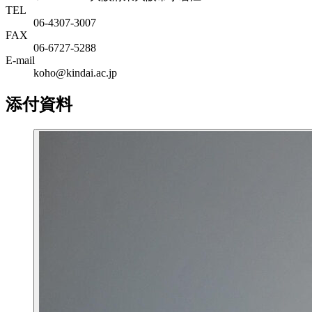
TEL
06‐4307‐3007
FAX
06‐6727‐5288
E-mail
koho@kindai.ac.jp
添付資料