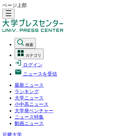
ページ上部
density_medium
検索
カテゴリ
ログイン
ニュースを受信
最新ニュース
ランキング
大学ニュース
小中高ニュース
大学発ベンチャー
ニュース特集
動画ニュース
近畿大学