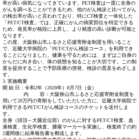
率が高い病気になってきています。PET検査は一度に全身の
がんを調べることができるため、他のがん検診と比べてがん
の検出率が高いと言われており、特にCT検査と一体化した
「PET/CT検査」では、正確にがんの病変部位を特定できる
ため、発見率が格段に上昇し、より精度の高い診断が可能と
なります。
この度、大阪狭山市ふるさと応援寄附金制度を用いること
で、近畿大学病院の「PET/CTがん検診コース」を利用でき
ることになりました。健康を守るためには、まずはご自身の
からだに向き合い、体の状態を知ることが大切です。この制
度を提供することで予防医療の啓発、検診の普及をめざしま
す。
3. 実施概要
開 始 日：令和2年（2020年）8月7日（金）
内 容：大阪狭山市ふるさと応援寄附金制度を
用いて20万円の寄附をしていただいた方に、近畿大学病院で
利用できるPET/CTがん検診コースのチケットを送付しま
す。
全身（頭頂～大腿近位部）のがんに対するPET/CT検査、血
液検査、生化学検査、腫瘍マーカーを実施し、検査終了の約
2週間後に結果報告書を郵送します。