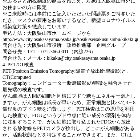
※ふるさと納税制度の趣旨を踏まえ、対象は大阪狭山市外に
お住まいの方に限定
※ご来院時には事前にご記入いただいた問診票をご持参いた
だき、マスクの着用をお願いするなど、新型コロナウイルス
感染症対策を徹底しています。
申込方法：大阪狭山市ホームページから
http://www.city.osakasayama.osaka.jp/sosiki/seisakusuisinbu/kikak
問合せ先：大阪狭山市役所 政策推進部 企画グループ
問合せ先：TEL：072-366-0011（内線226）
問合せ先：メール：kikaku@city.osakasayama.osaka.jp
4. PET/CT検査
PET(Positron Emission Tomography:陽電子放出断層撮影)と、
CT(Computed
Tomography：コンピューター断層撮影)の特徴を融合させた
最先端の検査です。
がん細胞は人間の細胞と同様にブドウ糖をエネルギー源とし
ますが、がん細胞は成長が早いため、正常細胞と比べて3～8
倍程度のブドウ糖を消費します。PET検査はこの原理を利用
した検査で、FDGというブドウ糖に近い成分の薬剤を体内
に注射することで、がん細胞に取り込まれたFDGから放出
される放射線をPETカメラが検出し、どこにがん細胞がある
か、活動状態などを特定することができます。また、CTは