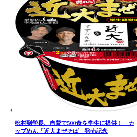
松村到学長、自費で500食を学生に提供！ カ
ップめん「近大まぜそば」発売記念