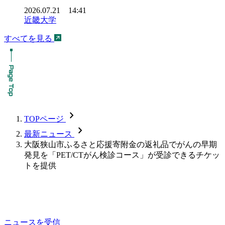
2026.07.21 14:41
近畿大学
すべてを見る
chevron_forward
TOPページ
chevron_forward
最新ニュース
大阪狭山市ふるさと応援寄附金の返礼品でがんの早期
発見を「PET/CTがん検診コース」が受診できるチケッ
トを提供
ニュースを受信