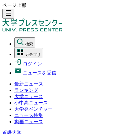
ページ上部
density_medium
検索
カテゴリ
ログイン
ニュースを受信
最新ニュース
ランキング
大学ニュース
小中高ニュース
大学発ベンチャー
ニュース特集
動画ニュース
近畿大学