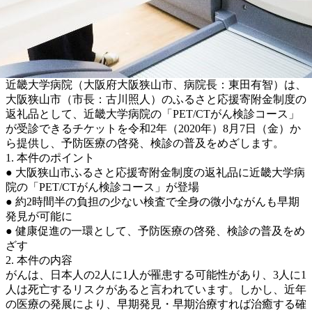
近畿大学病院（大阪府大阪狭山市、病院長：東田有智）は、
大阪狭山市（市長：古川照人）のふるさと応援寄附金制度の
返礼品として、近畿大学病院の「PET/CTがん検診コース」
が受診できるチケットを令和2年（2020年）8月7日（金）か
ら提供し、予防医療の啓発、検診の普及をめざします。
1. 本件のポイント
● 大阪狭山市ふるさと応援寄附金制度の返礼品に近畿大学病
院の「PET/CTがん検診コース」が登場
● 約2時間半の負担の少ない検査で全身の微小ながんも早期
発見が可能に
● 健康促進の一環として、予防医療の啓発、検診の普及をめ
ざす
2. 本件の内容
がんは、日本人の2人に1人が罹患する可能性があり、3人に1
人は死亡するリスクがあると言われています。しかし、近年
の医療の発展により、早期発見・早期治療すれば治癒する確