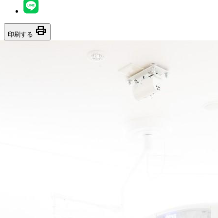
print
印刷する