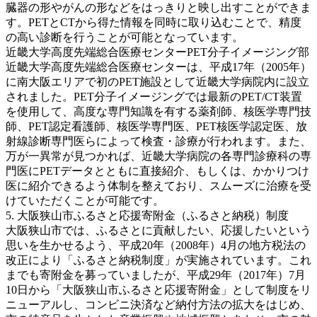
臓器の形やがんの形などをはっきりと映し出すことができま
す。PETとCTから得た情報を同時に取り込むことで、精度
の高い診断を行うことが可能となっています。
近畿大学高度先端総合医療センターPET分子イメージング部
近畿大学高度先端総合医療センターは、平成17年（2005年）
に南大阪エリアで初のPET施設として近畿大学病院内に設立
されました。PET分子イメージングでは最新のPET/CT装置
を使用して、高度な専門知識を有する薬剤師、核医学専門技
師、PET認定看護師、核医学専門医、PET核医学認定医、放
射線診断専門医らによって検査・診療が行われます。また、
万が一異常が見つかれば、近畿大学病院の各専門診療科の専
門医にPETデータとともに直接紹介、もしくは、かかりつけ
医に紹介できるよう体制を整えており、スムーズに治療を受
けていただくことが可能です。
5. 大阪狭山市ふるさと応援寄附金（ふるさと納税）制度
大阪狭山市では、ふるさとに貢献したい、応援したいという
思いを生かせるよう、平成20年（2008年）4月の地方税法の
改正により「ふるさと納税制度」が実施されています。これ
までも寄附金を募っていましたが、平成29年（2017年）7月
10日から「大阪狭山市ふるさと応援寄附金」として制度をリ
ニューアルし、コンビニ決済など納付方法の拡大をはじめ、