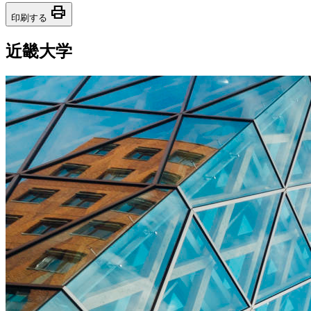
print
印刷する
近畿大学