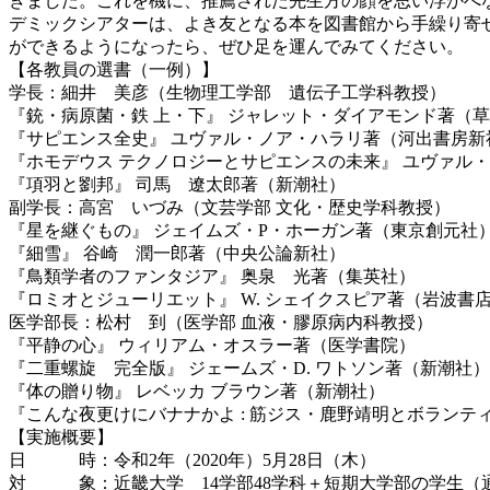
きました。これを機に、推薦された先生方の顔を思い浮かべ
デミックシアターは、よき友となる本を図書館から手繰り寄
ができるようになったら、ぜひ足を運んでみてください。
【各教員の選書（一例）】
学長：細井 美彦（生物理工学部 遺伝子工学科教授）
『銃・病原菌・鉄 上・下』 ジャレット・ダイアモンド著（
『サピエンス全史』 ユヴァル・ノア・ハラリ著（河出書房新
『ホモデウス テクノロジーとサピエンスの未来』 ユヴァル
『項羽と劉邦』 司馬 遼太郎著（新潮社）
副学長：高宮 いづみ（文芸学部 文化・歴史学科教授）
『星を継ぐもの』 ジェイムズ・P・ホーガン著（東京創元社
『細雪』 谷崎 潤一郎著（中央公論新社）
『鳥類学者のファンタジア』 奥泉 光著（集英社）
『ロミオとジューリエット』 W. シェイクスピア著（岩波書
医学部長：松村 到（医学部 血液・膠原病内科教授）
『平静の心』 ウィリアム・オスラー著（医学書院）
『二重螺旋 完全版』 ジェームズ・D. ワトソン著（新潮社）
『体の贈り物』 レベッカ ブラウン著（新潮社）
『こんな夜更けにバナナかよ : 筋ジス・鹿野靖明とボランテ
【実施概要】
日 時：令和2年（2020年）5月28日（木）
対 象：近畿大学 14学部48学科＋短期大学部の学生（通学課