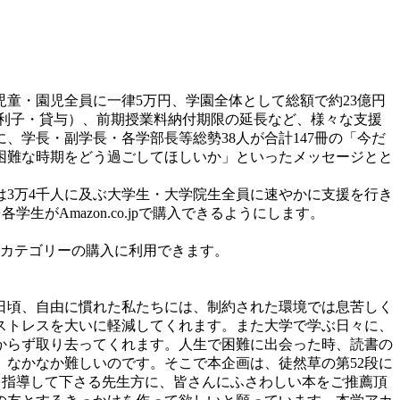
童・園児全員に一律5万円、学園全体として総額で約23億円
無利子・貸与）、前期授業料納付期限の延長など、様々な支援
学長・副学長・各学部長等総勢38人が合計147冊の「今だ
困難な時期をどう過ごしてほしいか」といったメッセージとと
は3万4千人に及ぶ大学生・大学院生全員に速やかに支援を行き
生がAmazon.co.jpで購入できるようにします。
で「本」カテゴリーの購入に利用できます。
日頃、自由に慣れた私たちには、制約された環境では息苦しく
ストレスを大いに軽減してくれます。また大学で学ぶ日々に、
からず取り去ってくれます。人生で困難に出会った時、読書の
なかなか難しいのです。そこで本企画は、徒然草の第52段に
を指導して下さる先生方に、皆さんにふさわしい本をご推薦頂