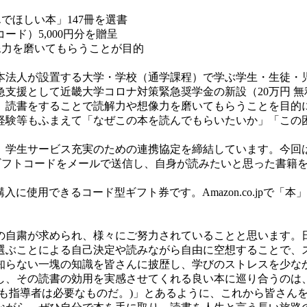
でほしい本」147冊を選書
ード）5,000円分を贈呈
像力を磨いてもらうことが目的
法人が設置する大学・学校（通学課程）で学ぶ学生・生徒・児
支援として近畿大学コロナ対策緊急奨学金の新設（20万円 
読書をすることで読解力や想像力を磨いてもらうことを目的に、
経験等もふまえて「なぜこの本を読んでもらいたいか」「この
研究、学生サービス充実のための連携協定を締結しています。今回
のギフトコードをメールで送信し、自身が読みたいと思った書籍を各学
商品の購入に使用できるコード型ギフト券です。Amazon.co.jp
の自粛が求められ、様々にご努力されていることと思います。
選ぶことによる自己決定や読みながら自由に空想することで、
知らない一塊の知識を皆さんに披歴し、学びのストレスを少な
し、その読書の効用を実感させてくれる良い本に巡り合うのは、
でも指導者は必要なものだ。)」とあるように、これから皆さん