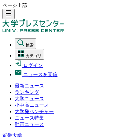
ページ上部
density_medium
検索
カテゴリ
ログイン
ニュースを受信
最新ニュース
ランキング
大学ニュース
小中高ニュース
大学発ベンチャー
ニュース特集
動画ニュース
近畿大学