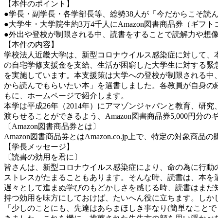
【本件のポイント】
●学長・副学長・各学部長等、総勢38人が「今だからこそ読ん
●大学生・大学院生約3万4千人にAmazon図書商品券（ギフトコ
●外出や登校が制限される中、読書をすることで読解力や想
【本件の内容】
学校法人近畿大学は、新型コロナウイルス感染症に対して、本
の自宅学修支援金を支給、生活が困窮した大学生に対する緊急
を実施しています。本支援策は大学への登校が制限される中、
から読んでもらいたい本」を選書しました。各教員が自身の
もに、ホームページで紹介します。
本学は平成26年（2014年）にアマゾンジャパンと教育、
渡らせることができるよう、Amazon図書商品券5,000円分
〔Amazon図書商品券とは〕
Amazon図書商品券とはAmazon.co.jp上で、特定の対象
【学長メッセージ】
〔読書の効用を君に〕
皆さんは、新型コロナウイルス感染症により、命の為に行動
ストレスがたまることもあります。そんな時、読書は、本を
遅々として進まぬ学びのもどかしさを感じる時、読書はまだ
持つ効用を味方にしておけば、たいへん役に立ちます。しか
「少しのことにも、先達はあらまほしき事なり(簡単なこと