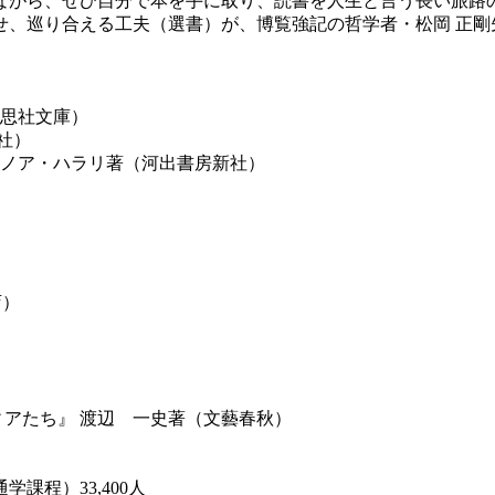
ながら、ぜひ自分で本を手に取り、読書を人生と言う長い旅路
せ、巡り合える工夫（選書）が、博覧強記の哲学者・松岡 正剛
草思社文庫）
社）
・ノア・ハラリ著（河出書房新社）
）
店）
ィアたち』 渡辺 一史著（文藝春秋）
程）33,400人