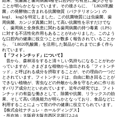
結果、虫歯菌と歯周病菌4種を口腔内から有意に減少させる
ことが明らかとなっています。その後さらに、「L8020乳酸
菌」の発酵物に含まれる抗菌物質（バクテリオシン）の
kog1、 kog2を特定しました。この抗菌物質には虫歯菌、歯
周病菌、カンジダ真菌に対して高い抗菌性を示すだけでな
く、歯周病と全身疾患に関わる歯周病菌の持つ毒素（LPS）
に対する不活性化作用もあることがわかりました。このよう
な口腔内の健康に役立つことが数多く報告されていることか
ら、「L8020乳酸菌」を活用した製品がこれまでに多く作ら
れています。
【「フィトンチッド」について】
昔から、森林浴をすると清々しい気持ちになることがわか
っていますが、さまざまな植物から放出される「フィトンチ
ッド」と呼ばれる成分を摂取することが、その理由の一つだ
とされています。フィトンチッドは、自由に動き回ることが
できない植物が、害虫などの外敵から身を守るために作り出
すバリア成分だといわれています。近年の研究では、フィト
ンチッドの有益な働きとして、除菌や抗菌、リラックスの効
果、そして高い消臭能力が明らかとなっており、食品などに
利用することによって世の中の健康に役立てられています。
【株式会社ナチュレ・ホールディングス】
・所在地：大阪府大阪市西区北堀江2-2-6