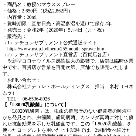
・商品名：教授のマウススプレー
・価格：2,650円（税込2,862円）
・内容量：20ml
・賞味期限：直射日光・高温多湿を避けて保存2年
・発売日：令和2年（2020年）5月4日（月・祝）
・販売先：
（1）ナチュレサプリメント公式通販サイト
https://www.nsup.jp/lineup/255mouth_sprayer.htm
（2）ナチュレサプリメント直営店（百貨店各店）
※新型コロナウイルス感染拡大の影響で、店舗は臨時休業
中です。百貨店が営業を再開次第、店舗でも販売いたしま
す。
・お問い合わせ：
株式会社ナチュレ・ホールディングス 担当 米村（ヨネ
ムラ）
TEL: 06-6536-8926
【「L8020乳酸菌」について】
「L8020乳酸菌」は、虫歯の罹患歴のない健常者の唾液中
から発見され、虫歯菌、歯周病菌、カンジダ真菌に対して優
れた抗菌効果を示した乳酸菌です。この「L8020乳酸菌」を
使ったヨーグルトを用いたヒト試験では、2週間食べ続けた