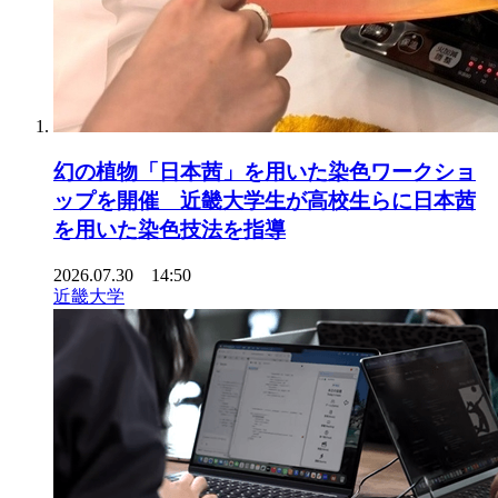
幻の植物「日本茜」を用いた染色ワークショ
ップを開催 近畿大学生が高校生らに日本茜
を用いた染色技法を指導
2026.07.30 14:50
近畿大学