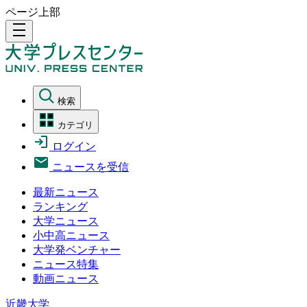
ページ上部
density_medium
検索
カテゴリ
ログイン
ニュースを受信
最新ニュース
ランキング
大学ニュース
小中高ニュース
大学発ベンチャー
ニュース特集
動画ニュース
近畿大学