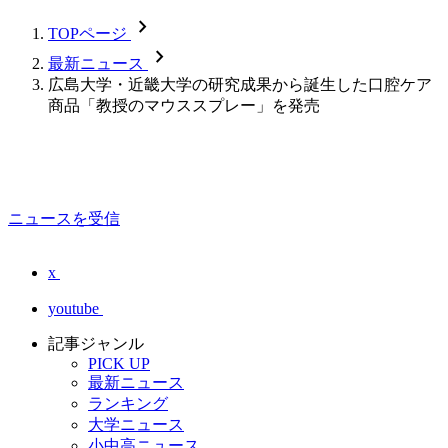
chevron_forward
TOPページ
chevron_forward
最新ニュース
広島大学・近畿大学の研究成果から誕生した口腔ケア
商品「教授のマウススプレー」を発売
ニュースを受信
x
youtube
記事ジャンル
PICK UP
最新ニュース
ランキング
大学ニュース
小中高ニュース