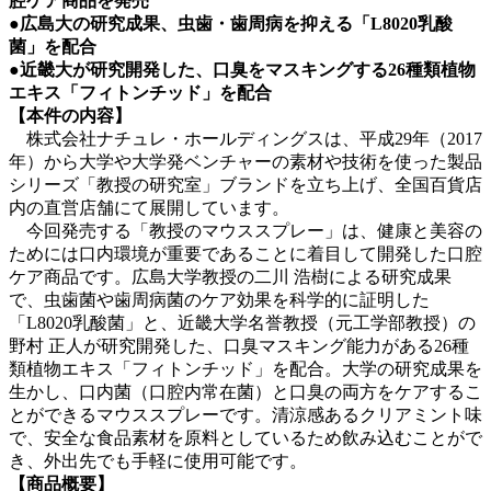
腔ケア商品を発売
●広島大の研究成果、虫歯・歯周病を抑える「L8020乳酸
菌」を配合
●近畿大が研究開発した、口臭をマスキングする26種類植物
エキス「フィトンチッド」を配合
【本件の内容】
株式会社ナチュレ・ホールディングスは、平成29年（2017
年）から大学や大学発ベンチャーの素材や技術を使った製品
シリーズ「教授の研究室」ブランドを立ち上げ、全国百貨店
内の直営店舗にて展開しています。
今回発売する「教授のマウススプレー」は、健康と美容の
ためには口内環境が重要であることに着目して開発した口腔
ケア商品です。広島大学教授の二川 浩樹による研究成果
で、虫歯菌や歯周病菌のケア効果を科学的に証明した
「L8020乳酸菌」と、近畿大学名誉教授（元工学部教授）の
野村 正人が研究開発した、口臭マスキング能力がある26種
類植物エキス「フィトンチッド」を配合。大学の研究成果を
生かし、口内菌（口腔内常在菌）と口臭の両方をケアするこ
とができるマウススプレーです。清涼感あるクリアミント味
で、安全な食品素材を原料としているため飲み込むことがで
き、外出先でも手軽に使用可能です。
【商品概要】