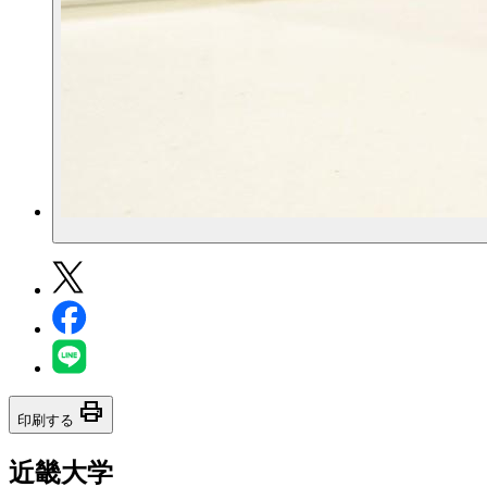
print
印刷する
近畿大学