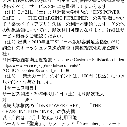
ス決済体験の拡充を図り、利用者に利便性の高い決済環境を
提供すべく、サービスの向上を目指してまいります。
（注1）3月21日（土）より近畿大学構内の「DNS POWER
CAFE」、「THE CHARGING PIT&DINER」の券売機におい
て「楽天ペイ（アプリ）決済」の利用が開始します。その他
の対象店舗においては、順次利用可能となります。詳細はサ
ービス概要をご確認ください。
（注2）出典：2019年度JCSI（日本版顧客満足度指数（*1）
調査）のキャッシュレス決済業種（業種指数化対象企業5
社）
*1日本版顧客満足度指数：Japanese Customer Satisfaction Index
http://www.service-js.jp/modules/contents/?
ACTION=content&content_id=1508
（注3）「楽天カード」のポイントは、100円（税込）につき
1ポイント付与されます。
【サービス概要】
サービス開始：2020年3月21日（土）より順次拡大
対 象：
近畿大学構内の「DNS POWER CAFE」、「THE
CHARGING PIT&DINER」の券売機
以下店舗は、5月上旬頃より利用可能
ベーカリー「聖庵」、カフェテリア「November」、フード