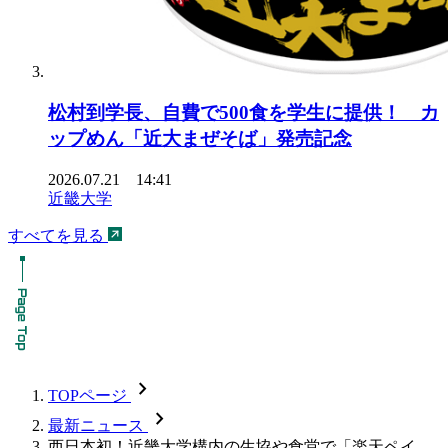
松村到学長、自費で500食を学生に提供！ カ
ップめん「近大まぜそば」発売記念
2026.07.21 14:41
近畿大学
すべてを見る
chevron_forward
TOPページ
chevron_forward
最新ニュース
西日本初！近畿大学構内の生協や食堂で「楽天ペイ