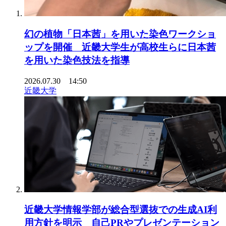
幻の植物「日本茜」を用いた染色ワークショ
ップを開催 近畿大学生が高校生らに日本茜
を用いた染色技法を指導
2026.07.30 14:50
近畿大学
近畿大学情報学部が総合型選抜での生成AI利
用方針を明示 自己PRやプレゼンテーション