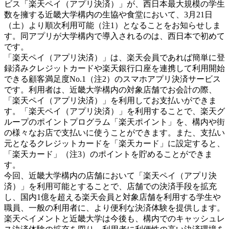
ビス「楽天ペイ（アプリ決済）」が、西日本最大規模の学生
数を擁する近畿大学構内の生協や食堂において、3月21日
（土）より順次利用可能（注1）となることをお知らせしま
す。同アプリが大学構内で導入されるのは、西日本で初めて
です。
「楽天ペイ（アプリ決済）」は、楽天会員であれば簡単に登
録済みクレジットカードや楽天銀行口座を連携して利用開始
できる顧客満足度No.1（注2）のスマホアプリ決済サービス
です。利用者は、近畿大学構内の対象店舗でお会計の際、
「楽天ペイ（アプリ決済）」を利用してお支払いができま
す。「楽天ペイ（アプリ決済）」を利用することで、楽天グ
ループのポイントプログラム「楽天ポイント」を、構内や街
の様々なお店で支払いに使うことができます。また、支払い
元となるクレジットカードを「楽天カード」に設定すると、
「楽天カード」（注3）のポイントを貯めることができま
す。
今回、近畿大学構内の店舗において「楽天ペイ（アプリ決
済）」を利用可能とすることで、店舗での決済手段を拡充
し、国内1億を超える楽天会員と対象店舗を利用する学生や
職員、一般の利用者に、より便利な決済体験を提供します。
楽天ペイメントと近畿大学は今後も、構内でのキャッシュレ