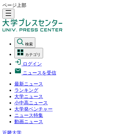
ページ上部
density_medium
検索
カテゴリ
ログイン
ニュースを受信
最新ニュース
ランキング
大学ニュース
小中高ニュース
大学発ベンチャー
ニュース特集
動画ニュース
近畿大学