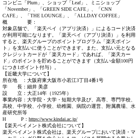
コンビニ「Plum」、ショップ「Leaf」、ミニショップ
「November」、「GREEN SIDE CAFE」、「CNN
CAFE」、「THE LOUNGE」、「ALLDAY COFFEE」
概 要：
対象店舗で、「楽天ペイ（アプリ決済）」によるコード決済
が利用可能になります。「楽天ペイ（アプリ決済）」を利用
すると、楽天グループのポイントプログラム「楽天ポイン
ト」を支払いに使うことができます。また、支払い元となる
クレジットカードが「楽天カード」であれば、「楽天カー
ド」のポイントを貯めることができます（支払い金額100円
につき1ポイント付与）。
【近畿大学について】
所在地 ：大阪府東大阪市小若江3丁目4番1号
学 長：細井 美彦
設 立：大正14年（1925年）
事業内容：大学院・大学・短期大学及び、高専、専門学校、
高校、中学校、小学校、幼稚園、病院の運営、附属農場、水
産研究所等
H P：
https://www.kindai.ac.jp/
【楽天ペイメント株式会社について】
楽天ペイメント株式会社は、楽天グループにおいて決済・マ