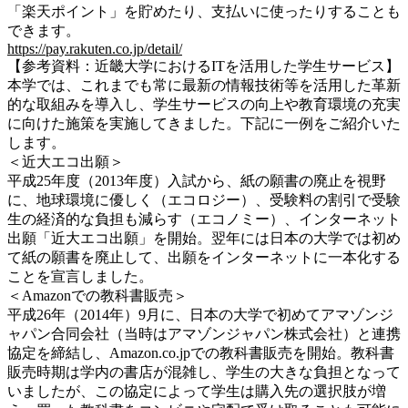
「楽天ポイント」を貯めたり、支払いに使ったりすることも
できます。
https://pay.rakuten.co.jp/detail/
【参考資料：近畿大学におけるITを活用した学生サービス】
本学では、これまでも常に最新の情報技術等を活用した革新
的な取組みを導入し、学生サービスの向上や教育環境の充実
に向けた施策を実施してきました。下記に一例をご紹介いた
します。
＜近大エコ出願＞
平成25年度（2013年度）入試から、紙の願書の廃止を視野
に、地球環境に優しく（エコロジー）、受験料の割引で受験
生の経済的な負担も減らす（エコノミー）、インターネット
出願「近大エコ出願」を開始。翌年には日本の大学では初め
て紙の願書を廃止して、出願をインターネットに一本化する
ことを宣言しました。
＜Amazonでの教科書販売＞
平成26年（2014年）9月に、日本の大学で初めてアマゾンジ
ャパン合同会社（当時はアマゾンジャパン株式会社）と連携
協定を締結し、Amazon.co.jpでの教科書販売を開始。教科書
販売時期は学内の書店が混雑し、学生の大きな負担となって
いましたが、この協定によって学生は購入先の選択肢が増