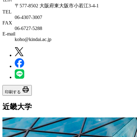
〒577-8502 大阪府東大阪市小若江3-4-1
TEL
06‐4307‐3007
FAX
06‐6727‐5288
E-mail
koho@kindai.ac.jp
print
印刷する
近畿大学