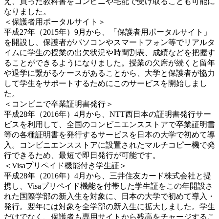
え、買った教科書をコンビニや宅配で受け取ることも可能に
なりました。
＜保護者用ポータルサイト＞
平成27年（2015年）9月から、「保護者用ポータルサイト」
を開設し、保護者がパソコンやスマートフォン等でリアルタ
イムに学生の授業の出欠状況や時間割表、成績などを把握す
ることができるようになりました。授業の欠席が続くと留年
や退学に繋がるケースがあることから、大学と保護者が協力
して学生をサポートするためにこのサービスを開始しまし
た。
＜コンビニで卒業証明書発行＞
平成28年（2016年）4月から、NTT西日本の証明書発行サー
ビスを利用して、全国のコンビニエンスストアで卒業証明書
等の各種証明書を発行するサービスを日本の大学で初めて導
入。コンビニエンスストアに設置されたマルチコピー機で発
行できるため、最短で即日発行が可能です。
＜Visaプリペイド機能付き学生証＞
平成28年（2016年）4月から、三井住友カード株式会社と提
携し、Visaプリペイド機能を付帯した学生証をこの年開設さ
れた国際学部の新入生を対象に、日本の大学で初めて導入・
発行。翌年には対象を全学部の新入生に拡大しました。学生
だけでなく、保護者も専用サイトから残高をチャージするこ