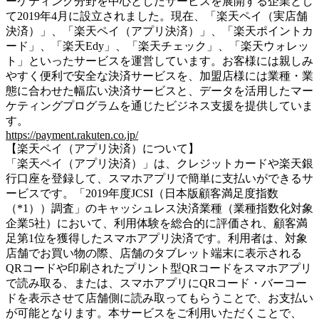
ーケティング分野を中心としたサービスを展開する企業とし
て2019年4月に設立されました。現在、「楽天ペイ（実店舗
決済）」、「楽天ペイ（アプリ決済）」、「楽天ポイントカ
ード」、「楽天Edy」、「楽天チェック」、「楽天ウォレッ
ト」といったサービスを運営しています。お客様には親しみ
やすく便利で安全な決済サービスを、加盟店様には業種・業
態に合わせた幅広い決済サービスと、データを活用したマー
ケティングプログラムを通じたビジネス支援を提供していま
す。
https://payment.rakuten.co.jp/
【楽天ペイ（アプリ決済）について】
「楽天ペイ（アプリ決済）」は、クレジットカードや楽天銀
行口座を登録して、スマホアプリで簡単に支払いができるサ
ービスです。「2019年度JCSI（日本版顧客満足度指数
（*1））調査」のキャッシュレス決済業種（業種指数化対象
企業5社）において、利用体験を総合的に評価され、顧客満
足第1位を獲得したスマホアプリ決済です。利用者は、対象
店舗でお買い物の際、店舗のタブレット端末に表示される
QRコードや印刷されたプリント型QRコードをスマホアプリ
で読み取る、または、スマホアプリにQRコード・バーコー
ドを表示させて店舗側に読み取ってもらうことで、お支払い
が可能となります。本サービスをご利用いただくことで、