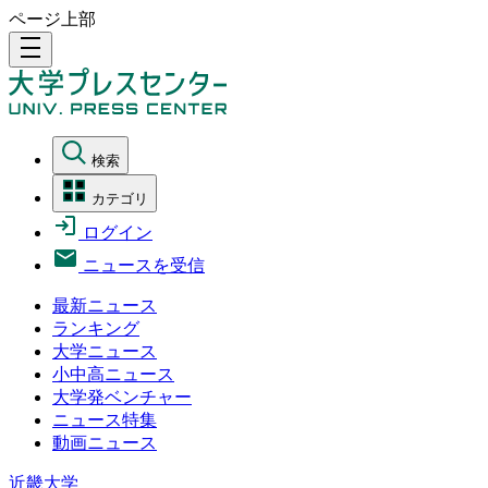
ページ上部
density_medium
検索
カテゴリ
ログイン
ニュースを受信
最新ニュース
ランキング
大学ニュース
小中高ニュース
大学発ベンチャー
ニュース特集
動画ニュース
近畿大学