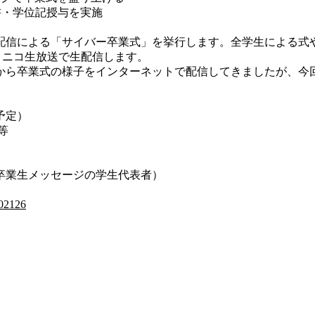
書・学位記授与を実施
配信による「サイバー卒業式」を挙行します。全学生による式や
とニコニコ生放送で生配信します。
度）から卒業式の様子をインターネットで配信してきましたが、
（予定）
等
業生メッセージの学生代表者）
202126