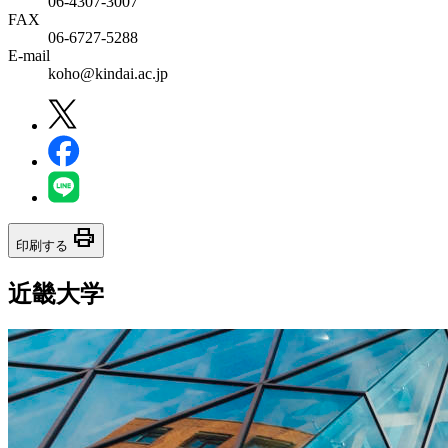
06‐4307‐3007
FAX
06‐6727‐5288
E-mail
koho@kindai.ac.jp
print
印刷する
近畿大学