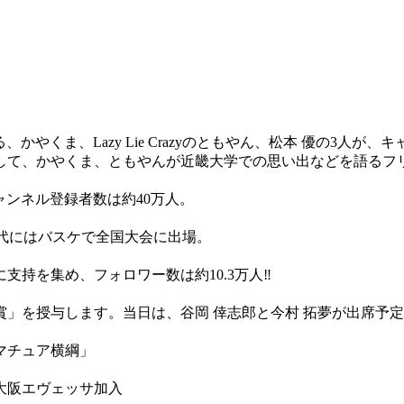
る、かやくま、Lazy Lie Crazyのともやん、松本 優の3
して、かやくま、ともやんが近畿大学での思い出などを語るフ
チャンネル登録者数は約40万人。
。高校時代にはバスケで全国大会に出場。
持を集め、フォロワー数は約10.3万人‼
」を授与します。当日は、谷岡 倖志郎と今村 拓夢が出席予
マチュア横綱」
大阪エヴェッサ加入