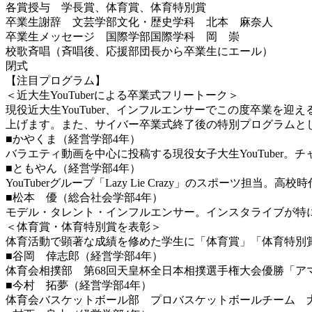
各賞授与 学長賞、体育賞、体育特別賞
卒業生謝辞 文芸学部文化・歴史学科 北本 麻奈人
卒業生メッセージ 国際学部国際学科 岡 崇
校歌斉唱（斉唱後、応援部団長から卒業生にエール）
閉式
【注目プログラム】
＜近大生YouTuberによる卒業式フリートーク＞
現役近大生YouTuber、インフルエンサーでこの度卒業を迎え
上げます。また、サイバー卒業式終了後の特別プログラムと
■かやくま（経営学部4年）
バラエティ動画を中心に投稿する現役女子大生YouTuber。
■ともやん（経営学部4年）
YouTuberグループ「Lazy Lie Crazy」のスポーツ担当
■松本 優（総合社会学部4年）
モデル・タレント・インフルエンサー。インスタライブが特に支
＜体育賞・体育特別賞を表彰＞
体育活動で顕著な成績を修めた学生に「体育賞」「体育特別賞
■谷岡 倖志郎（経営学部4年）
体育会相撲部 第68回天皇杯全日本相撲選手権大会優勝「ア
■今村 拓夢（経営学部4年）
体育会バスケットボール部 プロバスケットボールチーム 