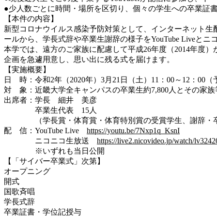
●少人数ごとに時間・場所を区切り、個々の学生への卒業証
【本件の内容】
新型コロナウイルス感染予防対策として、インターネット生
ールから、学長式辞や卒業生謝辞の様子をYouTube Live
本学では、遠方のご家族に配慮して平成26年度（2014年
企画を急遽用意し、思い出に残る式を届けます。
【実施概要】
日 時：令和2年（2020年）3月21日（土）11：00～12：00
対 象：近畿大学全キャンパスの卒業生約7,800人とその家族
出席者：学長 細井 美彦
卒業生代表 15人
（学長賞・体育賞・体育特別賞の受賞学生、謝辞・卒
配 信：YouTube Live
https://youtu.be/7Nxp1q_KsnI
ニコニコ生放送
https://live2.nicovideo.jp/watch/lv324
※いずれも当日公開
【「サイバー卒業式」次第】
オープニング
開式
国歌斉唱
学長式辞
卒業証書・学位記授与