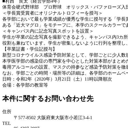
■村西 良太（経営学部4年）
体育会硬式野球部 プロ野球 オリックス・バファローズ入
＜学長賞受賞者にオリジナルトロフィーを授与＞
各学部において最も学業成績が優秀な学生に授与する「学長
ある「近大マグロ」をモチーフに、本学のスクールカラーで
＜キャンパス内に記念写真スポットを設置＞
学生が卒業の記念写真を撮影できるよう、キャンパス内3カ
役割も兼ねています。学生が密集しないように行列を整理し
【卒業証書・学位記授与】
新型コロナウイルス感染予防対策として、学部ごとに少人数
本学医学部の感染症の専門家を中心とした対策本部がまとめ
毒用アルコールの設置、マスクの持参など感染予防対策を徹
なお、学部ごとの時間・場所等の詳細は、各学部のホームペ
日時：令和2年（2020年）3月21日（土）11時以降順次
会場：各学部の教室等
本件に関するお問い合わせ先
住所
〒577-8502 大阪府東大阪市小若江3-4-1
TEL