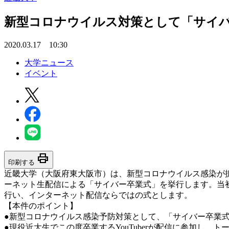
新型コロナウイルス対策として「サイバー
2020.03.17 10:30
大学ニュース
イベント
print
印刷する
近畿大学（大阪府東大阪市）は、新型コロナウイルス感染が拡
ーネット生配信による「サイバー卒業式」を挙行します。当初
行い、インターネット配信ならではの式とします。
【本件のポイント】
●新型コロナウイルス感染予防対策として、「サイバー卒業
●現役近大生でこの度卒業するYouTuberが配信に参加し、