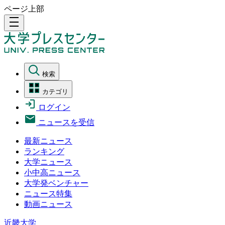
ページ上部
density_medium
検索
カテゴリ
ログイン
ニュースを受信
最新ニュース
ランキング
大学ニュース
小中高ニュース
大学発ベンチャー
ニュース特集
動画ニュース
近畿大学