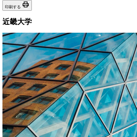
print
印刷する
近畿大学