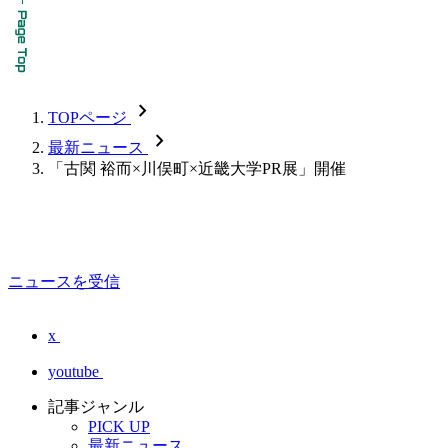
chevron_forward
TOPページ
chevron_forward
最新ニュース
「古関 裕而×川俣町×近畿大学PR展」開催
ニュースを受信
x
youtube
記事ジャンル
PICK UP
最新ニュース