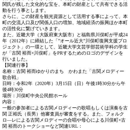
関氏が残した文化的な宝を、本町の財産として共有できる活
動を行う事とします。
さらに、この財産を観光資源として活用する事によって、本
町の交流人口及び関係人口の増加、地域経済の振興ほか本町
の活性化に繋げていきます。
また、近畿大学（大阪府東大阪市）と福島県川俣町が平成24
年（2012年）に締結した「”オール近大”川俣町復興支援プロ
ジェクト」の一環として、近畿大学文芸学部芸術学科の学生
が「古関 裕而×川俣町」をPRするためのロゴのデザインを
行いました。
【関連行事】
名称：古関 裕而ゆかりのまち かわまた「古関メロディー
歌合戦」
日時：令和2年（2020年）3月15日（日）午後1時30分から午
後4時30分
場所：川俣町中央公民館ホール
内容：
一般の参加者による古関メロディーの歌唱もしくは演奏を古
関 正裕氏（長男）他審査員が審査をする。また、フォルク
ロ―レによる古関メロディーの合唱や母心による川俣町×古
関 裕而のトークショーなど関連URL：