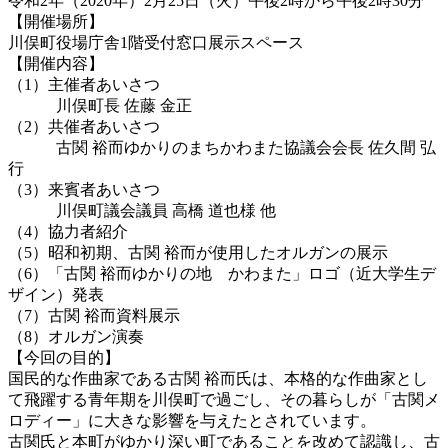
令和2年（2020年）2月25日（火）午後2時から午後2時30分
【開催場所】
川俣町役場庁舎1階受付窓口展示スペース
【開催内容】
（1）主催者あいさつ
川俣町長 佐藤 金正
（2）共催者あいさつ
古関 裕而ゆかりのまちかわまた協議会会長 佐久間 弘
行
（3）来賓者あいさつ
川俣町議会議員 高橋 道也様 他
（4）協力者紹介
（5）昭和初期、古関 裕而が使用したオルガンの展示
（6）「古関 裕而ゆかりの地 かわまた」ロゴ（近大学生デ
ザイン）発表
（7）古関 裕而資料展示
（8）オルガン演奏
【今回の目的】
国民的な作曲家である古関 裕而氏は、本格的な作曲家とし
て飛躍する青年期を川俣町で過ごし、その暮らしが「古関メ
ロディー」に大きな影響を与えたとされています。
古関氏と本町がゆかり深い町であることを改めて認識し、古