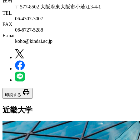
住所
〒577-8502 大阪府東大阪市小若江3-4-1
TEL
06‐4307‐3007
FAX
06‐6727‐5288
E-mail
koho@kindai.ac.jp
print
印刷する
近畿大学