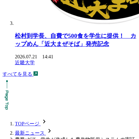
松村到学長、自費で500食を学生に提供！ カ
ップめん「近大まぜそば」発売記念
2026.07.21 14:41
近畿大学
すべてを見る
chevron_forward
TOPページ
chevron_forward
最新ニュース