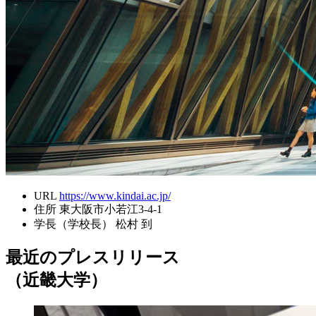
URL
https://www.kindai.ac.jp/
住所
東大阪市小若江3-4-1
学長（学校長）
松村 到
最近のプレスリリース
（近畿大学）