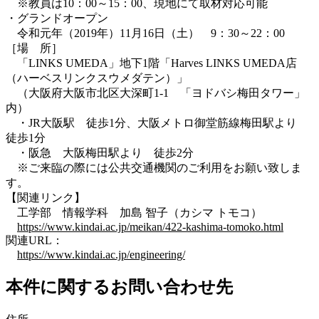
※教員は10：00～15：00、現地にて取材対応可能
・グランドオープン
令和元年（2019年）11月16日（土） 9：30～22：00
［場 所］
「LINKS UMEDA」地下1階「Harves LINKS UMEDA店
（ハーベスリンクスウメダテン）」
（大阪府大阪市北区大深町1-1 「ヨドバシ梅田タワー」
内）
・JR大阪駅 徒歩1分、大阪メトロ御堂筋線梅田駅より
徒歩1分
・阪急 大阪梅田駅より 徒歩2分
※ご来臨の際には公共交通機関のご利用をお願い致しま
す。
【関連リンク】
工学部 情報学科 加島 智子（カシマ トモコ）
https://www.kindai.ac.jp/meikan/422-kashima-tomoko.html
関連URL：
https://www.kindai.ac.jp/engineering/
本件に関するお問い合わせ先