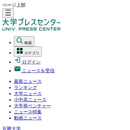
ページ上部
density_medium
検索
カテゴリ
ログイン
ニュースを受信
最新ニュース
ランキング
大学ニュース
小中高ニュース
大学発ベンチャー
ニュース特集
動画ニュース
近畿大学