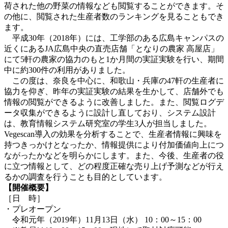
荷された他の野菜の情報なども閲覧することができます。そ
の他に、閲覧された生産者数のランキングを見ることもでき
ます。
平成30年（2018年）には、工学部のある広島キャンパスの
近くにあるJA広島中央の直売店舗「となりの農家 高屋店」
にて5軒の農家の協力のもと1か月間の実証実験を行い、期間
中に約300件の利用がありました。
この度は、奈良を中心に、和歌山・兵庫の47軒の生産者に
協力を仰ぎ、昨年の実証実験の結果を生かして、店舗外でも
情報の閲覧ができるように改善しました。また、閲覧ログデ
ータ収集ができるように設計し直しており、システム設計
は、教育情報システム研究室の学生3人が担当しました。
Vegescan導入の効果を分析することで、生産者情報に興味を
持つきっかけとなったか、情報提供により付加価値向上につ
ながったかなどを明らかにします。また、今後、生産者の役
に立つ情報として、どの程度正確な売り上げ予測などが行え
るかの調査を行うことも目的としています。
【開催概要】
［日 時］
・プレオープン
令和元年（2019年）11月13日（水） 10：00～15：00