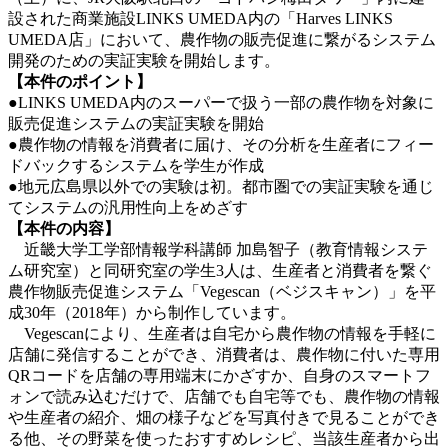
設された商業施設LINKS UMEDA内の「Harves LINKS
UMEDA店」において、農作物の販売促進に繋がるシステム
開発のための実証実験を開始します。
【本件のポイント】
●LINKS UMEDA内のスーパーで扱う一部の農作物を対象に
販売促進システムの実証実験を開始
●農作物の情報を消費者に届け、その分析を生産者にフィー
ドバックするシステムを学生が作成
●地元広島県以外での実験は初。都市圏での実証実験を通じ
てシステムの汎用性向上をめざす
【本件の内容】
近畿大学工学部情報学科講師 加島智子（教育情報システ
ム研究室）と同研究室の学生3人は、生産者と消費者を繋ぐ
農作物販売促進システム「Vegescan（ベジスキャン）」を平
成30年（2018年）から制作しています。
Vegescanにより、生産者は自宅から農作物の情報を手軽に
店舗に発信することができ、消費者は、農作物に付いた専用
QRコードを店舗の専用端末にかざすか、自身のスマートフ
ォンで読み込むだけで、店舗でも自宅等でも、農作物の情報
や生産者の紹介、畑の様子などを写真付きで見ることができ
る他、その野菜を使ったおすすめレシピ、当該生産者から出