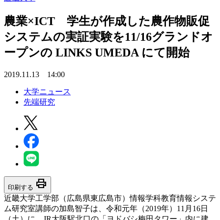
農業×ICT 学生が作成した農作物販促
システムの実証実験を11/16グランドオ
ープンの LINKS UMEDA にて開始
2019.11.13 14:00
大学ニュース
先端研究
print
印刷する
近畿大学工学部（広島県東広島市）情報学科教育情報システ
ム研究室講師の加島智子は、令和元年（2019年）11月16日
（土）に、JR大阪駅北口の「ヨドバシ梅田タワー」内に建