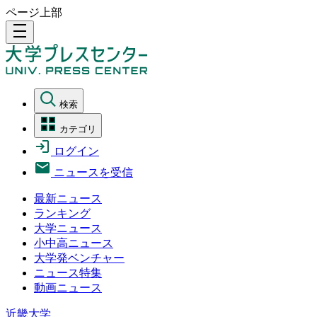
ページ上部
density_medium
検索
カテゴリ
ログイン
ニュースを受信
最新ニュース
ランキング
大学ニュース
小中高ニュース
大学発ベンチャー
ニュース特集
動画ニュース
近畿大学