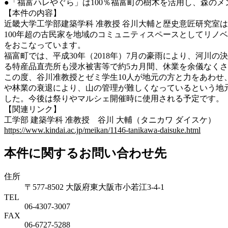
●「福富ハレやぐら」は100％福富町の樹木を活用し、森の
【本件の内容】
近畿大学工学部建築学科 准教授 谷川大輔と歴史意匠研究室は
100年超の古民家を地域のコミュニティスペースとしてリノ
をおこなっています。
福富町では、平成30年（2018年）7月の豪雨により、河
る特産品直売所も浸水被害等で約5カ月間、休業を余儀なく
この度、谷川准教授とゼミ学生10人が地元の方と力をあわ
や林業の衰退により、山の管理が難しくなっているという地元
した。今後は祭りやマルシェ開催時に使用される予定です。
【関連リンク】
工学部 建築学科 准教授 谷川 大輔（タニカワ ダイスケ）
https://www.kindai.ac.jp/meikan/1146-tanikawa-daisuke.html
本件に関するお問い合わせ先
住所
〒577-8502 大阪府東大阪市小若江3-4-1
TEL
06‐4307‐3007
FAX
06‐6727‐5288