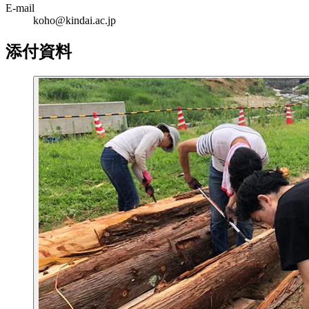
E-mail
koho@kindai.ac.jp
添付資料