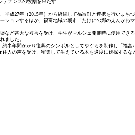
メンテナンスの役割を果たす
、平成27年（2015年）から継続して福富町と連携を行いま
ベーションするほか、福富地域の朝市「たけにの郷のえんがわ
川の決壊など甚大な被害を受け、学生がマルシェ開催時に使用で
されました。
せ、約半年間かかり復興のシンボルとしてやぐらを制作し「福富
住人の声を受け、密集して生えている木を適度に伐採するなど