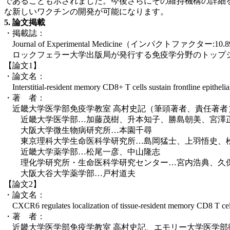
であることも示されました。今後さらにその維持機構の詳細
な新しいワクチンの開発が可能になります。
5. 論文掲載
・掲載誌：
Journal of Experimental Medicine（インパクトファクター:10.
ロックフェラー大学出版局が発行する免疫学分野のトップ
【論文1】
・論文名：
Interstitial-resident memory CD8+ T cells sustain 
・著 者：
近畿大学医学部免疫学教室 高村史記（筆頭著者、責任著者
近畿大学医学部…加藤茂樹、升本知子、勝島朝美、宮澤
大阪大学微生物病研究所…本園千尋
東京理科大学生命医科学研究所…島岡猛士、上羽悟史、
近畿大学薬学部…松尾一彦、中山隆志
理化学研究所・生命医科学研究センター…宮内浩典、久
大阪大谷大学薬学部…戸村道夫
【論文2】
・論文名：
CXCR6 regulates localization of tissue-resident mem
・著 者：
近畿大学医学部免疫学教室 高村史記、エモリー大学医学部微生物・免疫学教室