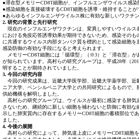
●滞在型メモリーCD8T細胞が、インフルエンザウイルス感
●感染細胞を直接破壊するCD8T細胞を誘導・維持すること
●あらゆるインフルエンザウイルス株に有効な新しいワクチ
2. 研究の背景と先行研究
現在のインフルエンザワクチンは、変異しやすいウイルス表
における免疫応答誘導効果が期待できないため、感染そのもの
に共通するウイルス内部タンパク質を標的として感染細胞を
感染防御の有効な手段になると考えられます。
メモリーCD8T細胞には「循環型」（※3）と「滞在型」が
が知られています。高村らの研究グループは、平成28年（2
明することが期待されていました。
3. 今回の研究内容
今回の研究成果は、近畿大学医学部、近畿大学薬学部、近畿
ニア大学、ペンシルベニア大学との共同研究によるもので、
供給機構を解明しました。
高村らの研究グループは、ウイルスが最初に感染する肺気道上
さないため、継続的に新しい細胞を補わないと防御に有効な細
示した肺実質内に存在するメモリーCD8T細胞の蓄積部位で
ました。
4. 今後の展開
高村らの研究によって、肺気道上皮にメモリーCD8T細胞を