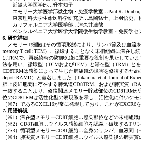
近畿大学医学部…升本知子
エモリー大学医学部微生物・免疫学教室…Paul R. Dunbar, Emily K. Car
東京理科大学生命医科学研究所…島岡猛士、上羽悟史、
カリフォルニア大学医学部…津久井達哉
ペンシルベニア大学医学大学院微生物学教室・免疫学セ
6. 研究詳細
メモリーT細胞はその循環形態により、リンパ節及び血流を循環するセン
memory T cell: TEM）、循環することなく末梢組織に滞在し続
はTRMで、再感染時の防御免疫に重要な役割を果たしてい
法を用い、循環型（TCMおよびTEM）と滞在型（TRM）
CD8TRMは感染によって生じた肺組織の障害を修復するために形成
depot: RAMD）と命名しました（Takamura et al. Journa
肺上皮細胞間に存在する肺気道CD8TRM、および肺実質（R
一致することより、修復関連メモリー貯蔵部位のCD8TRMが
位のCD8TRMは活性化型の表現系を示し、活性化に伴いケモ
（※7）であるCXCL16が常に発現しており、これがCXCR
7. 用語解説
（※1）滞在型メモリーCD8T細胞…感染部位などの末梢組
（※2）CD8T細胞…ウイルス感染細胞を認識・破壊するTリ
（※3）循環型メモリーCD8T細胞…全身のリンパ、血液間（
（※4）肺実質メモリーCD8T細胞…ウイルス感染後の肺実質