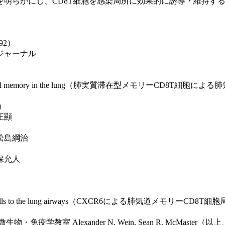
を明らかにし、CD8T細胞を感染局所に効果的に誘導・維持す
892）
ジャーナル
frontline epithelial memory in the lung（肺実質滞在型メモリーCD
）
正顯
松島綱治
保允人
ory CD8 T cells to the lung airways（CXCR6による肺気道メモリーCD
 Alexander N. Wein, Sean R. McMaster（