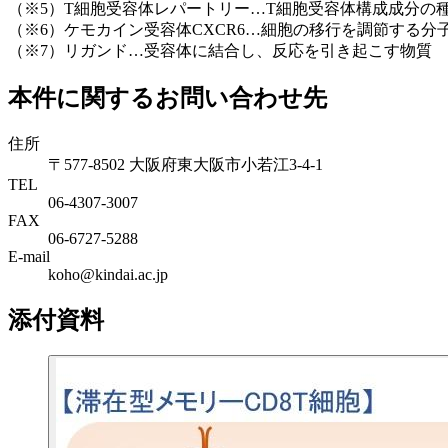
（※5）T細胞受容体レパートリー…T細胞受容体構成成分の
（※6）ケモカイン受容体CXCR6…細胞の移行を調節する分子
（※7）リガンド…受容体に結合し、反応を引き起こす物質
本件に関するお問い合わせ先
住所
〒577-8502 大阪府東大阪市小若江3-4-1
TEL
06‐4307‐3007
FAX
06‐6727‐5288
E-mail
koho@kindai.ac.jp
添付資料