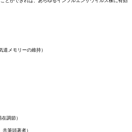
ることができれば、あらゆるインフルエンザウイルス株に有効
8T細胞による肺気道メモリーの維持）
8T細胞局在調節）
以上、共筆頭著者）