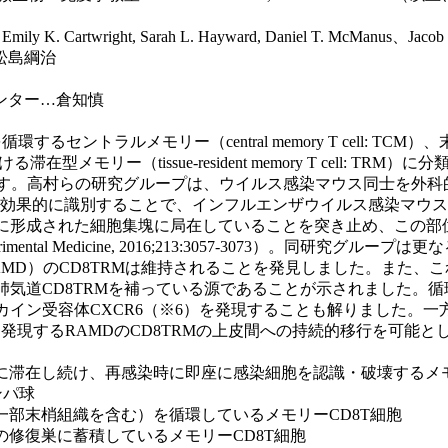
twright, Sarah L. Hayward, Daniel T. McManus、Jaco
松島綱治
ンター…倉知慎
トラルメモリー（central memory T cell: TCM）
ける滞在型メモリー（tissue-resident memory T cell
ます。高村らの研究グループは、ウイルス感染マウス同士を外科
とを効果的に識別することで、インフルエンザウイルス感染マウス
された細胞集塊に局在していることを突き止め、この部位を「修復関連メ
l of Experimental Medicine, 2016;213:3057-30
AMD）のCD8TRMは維持されることを発見しました。また、
肺気道CD8TRMを補っている源であることが示されました。
カイン受容体CXCR6（※6）を発現することも解りました。一
6を発現するRAMDのCD8TRMの上皮間への持続的移行を可能
織に滞在し続け、再感染時に即座に感染細胞を認識・破壊するメモ
ンパ球
一部末梢組織を含む）を循環しているメモリーCD8T細胞
の修復巣に蓄積しているメモリーCD8T細胞