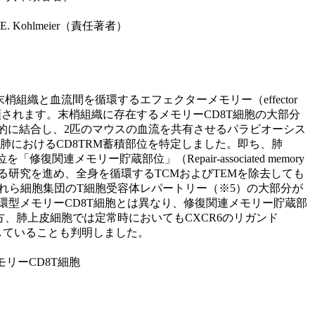
b E. Kohlmeier（責任著者）
、末梢組織と血流間を循環するエフェクターメモリー（effector
: TRM）に分類されます。末梢組織に存在するメモリーCD8T細胞の大部分
的に結合し、2匹のマウスの血流を共有させるパラビオーシス
肺におけるCD8TRM蓄積部位を特定しました。即ち、肺
モリー貯蔵部位」（Repair-associated memory
73）。同研究グループは更なる研究を進め、全身を循環するTCMおよびTEMを除去しても
これら細胞集団のT細胞受容体レパートリー（※5）の大部分が
循環型メモリーCD8T細胞とは異なり、修復関連メモリー貯蔵部
方、肺上皮細胞では定常時においてもCXCR6のリガンド
としていることも判明しました。
リーCD8T細胞