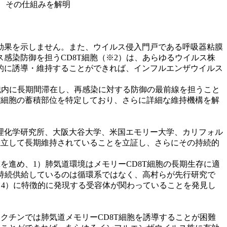
、その仕組みを解明
効果を示しません。また、ウイルス侵入門戸である呼吸器粘膜
感染防御を担うCD8T細胞（※2）は、あらゆるウイルス株
的に誘導・維持することができれば、インフルエンザウイルス
織内に長期間滞在し、再感染に対する防御の最前線を担うこと
8T細胞の蓄積部位を特定しており、さらに詳細な維持機構を解
理化学研究所、大阪大谷大学、米国エモリー大学、カリフォル
独立して長期維持されていることを立証し、さらにその持続的
進め、1）肺気道環境はメモリーCD8T細胞の長期生存に適
を持続供給しているのは循環系ではなく、高村らが先行研究で
※4）に特徴的に発現する受容体が関わっていることを発見し
クチンでは肺気道メモリーCD8T細胞を誘導することが困難