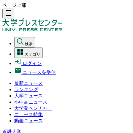
ページ上部
density_medium
検索
カテゴリ
ログイン
ニュースを受信
最新ニュース
ランキング
大学ニュース
小中高ニュース
大学発ベンチャー
ニュース特集
動画ニュース
近畿大学