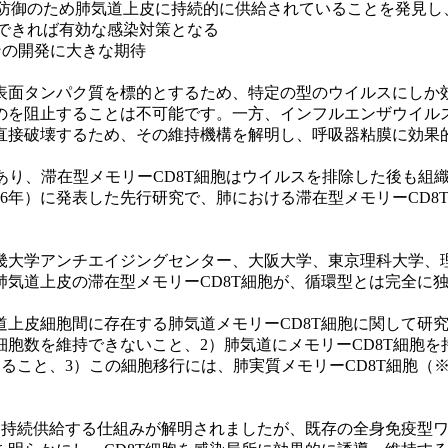
染防御のため肺気道上皮に持続的に供給されていることを発見し
ができれば有効な感染対策となる
ンの開発に大きな期待
面タンパク質を標的とするため、特定の型のウイルスにしか
を阻止することは不可能です。一方、インフルエンザウイルス
直接破壊するため、その維持機構を解明し、呼吸器粘膜に効果
あり、滞在型メモリーCD8T細胞はウイルスを排除した後も組
016年）に発表した先行研究で、肺における滞在型メモリーCD
大学アンチエイジングセンター、大阪大学、東京理科大学、
肺気道上皮の滞在型メモリーCD8T細胞が、循環型とは完全に
皮細胞間に存在する肺気道メモリーCD8T細胞に関して研究を
胞数を維持できないこと、2）肺気道にメモリーCD8T細胞
あること、3）この細胞移行には、肺実質メモリーCD8T細胞（
持続供給する仕組みが解明されましたが、既存の全身免疫型ワ