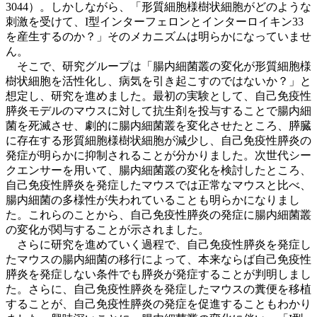
3044）。しかしながら、「形質細胞様樹状細胞がどのような
刺激を受けて、I型インターフェロンとインターロイキン33
を産生するのか？」そのメカニズムは明らかになっていませ
ん。
そこで、研究グループは「腸内細菌叢の変化が形質細胞様
樹状細胞を活性化し、病気を引き起こすのではないか？」と
想定し、研究を進めました。最初の実験として、自己免疫性
膵炎モデルのマウスに対して抗生剤を投与することで腸内細
菌を死滅させ、劇的に腸内細菌叢を変化させたところ、膵臓
に存在する形質細胞様樹状細胞が減少し、自己免疫性膵炎の
発症が明らかに抑制されることが分かりました。次世代シー
クエンサーを用いて、腸内細菌叢の変化を検討したところ、
自己免疫性膵炎を発症したマウスでは正常なマウスと比べ、
腸内細菌の多様性が失われていることも明らかになりまし
た。これらのことから、自己免疫性膵炎の発症に腸内細菌叢
の変化が関与することが示されました。
さらに研究を進めていく過程で、自己免疫性膵炎を発症し
たマウスの腸内細菌の移行によって、本来ならば自己免疫性
膵炎を発症しない条件でも膵炎が発症することが判明しまし
た。さらに、自己免疫性膵炎を発症したマウスの糞便を移植
することが、自己免疫性膵炎の発症を促進することもわかり