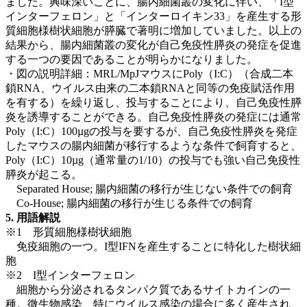
ました。興味深いことに、腸内細菌叢の変化に伴い、「I型
インターフェロン」と「インターロイキン33」を産生する形
質細胞様樹状細胞が膵臓で著明に増加していました。以上の
結果から、腸内細菌叢の変化が自己免疫性膵炎の発症を促進
する一つの要因であることが明らかになりました。
・図の説明詳細：MRL/MpJマウスにPoly（I:C）（合成二本
鎖RNA、ウイルス由来の二本鎖RNAと同等の免疫賦活作用
を有する）を繰り返し、投与することにより、自己免疫性膵
炎を誘導することができる。自己免疫性膵炎の発症には通常
Poly（I:C）100µgの投与を要するが、自己免疫性膵炎を発症
したマウスの腸内細菌が移行するような条件で飼育すると、
Poly（I:C）10µg（通常量の1/10）の投与でも強い自己免疫性
膵炎が起こる。
Separated House; 腸内細菌の移行が生じない条件での飼育
Co-House; 腸内細菌の移行が生じる条件での飼育
5. 用語解説
※1 形質細胞様樹状細胞
免疫細胞の一つ。I型IFNを産生することに特化した樹状細
胞
※2 I型インターフェロン
細胞から分泌されるタンパク質であるサイトカインの一
種。微生物感染、特にウイルス感染の場合に多く産生され、