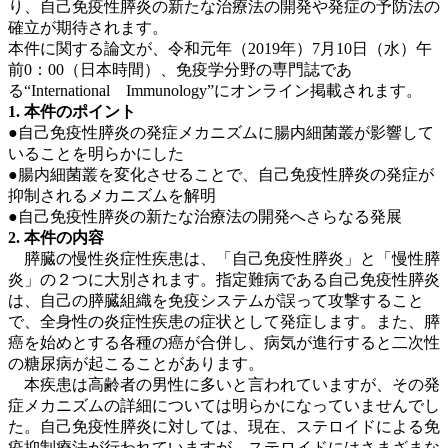
り、自己免疫性膵炎の新たな治療法の開発や発症の予防法の
確立が期待されます。
本件に関する論文が、令和元年（2019年）7月10日（水）午
前0：00（日本時間）、免疫学分野の専門誌であ
る“International Immunology”にオンライン掲載されます。
1. 本件のポイント
●自己免疫性膵炎の発症メカニズムに腸内細菌叢が影響して
いることを明らかにした
●腸内細菌叢を変化させることで、自己免疫性膵炎の発症が
抑制されるメカニズムを解明
●自己免疫性膵炎の新たな治療法の開発へさらなる発展
2. 本件の内容
膵臓の慢性炎症性疾患は、「自己免疫性膵炎」と「慢性膵
炎」の２つに大別されます。指定難病である自己免疫性膵炎
は、自己の膵臓組織を免疫システムが誤って攻撃すること
で、全身性の炎症性疾患の症状として発症します。また、膵
癌を始めとする各種の癌が合併し、病気が進行すると二次性
の糖尿病が起こることがあります。
本疾患は高齢者の男性に多いと言われていますが、その発
症メカニズムの詳細については明らかになっていませんでし
た。自己免疫性膵炎に対しては、現在、ステロイドによる免
疫抑制療法が行われていますが、ステロイドにはさまざまな