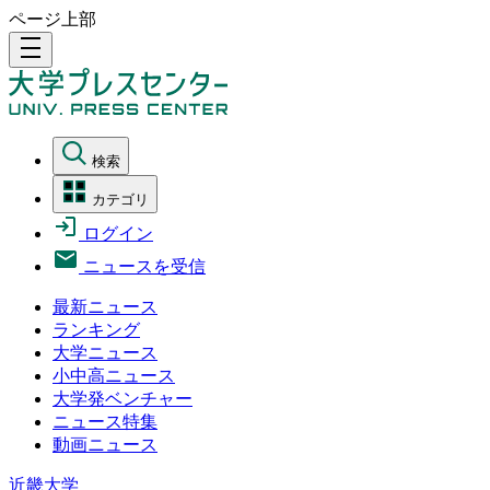
ページ上部
density_medium
検索
カテゴリ
ログイン
ニュースを受信
最新ニュース
ランキング
大学ニュース
小中高ニュース
大学発ベンチャー
ニュース特集
動画ニュース
近畿大学