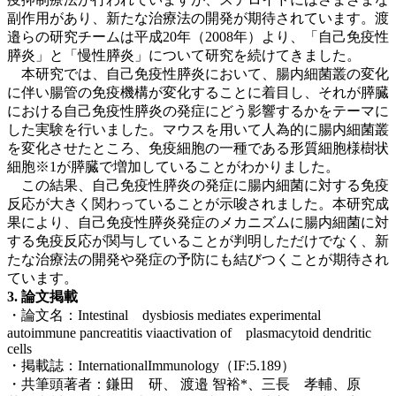
副作用があり、新たな治療法の開発が期待されています。渡
邉らの研究チームは平成20年（2008年）より、「自己免疫性
膵炎」と「慢性膵炎」について研究を続けてきました。
本研究では、自己免疫性膵炎において、腸内細菌叢の変化
に伴い腸管の免疫機構が変化することに着目し、それが膵臓
における自己免疫性膵炎の発症にどう影響するかをテーマに
した実験を行いました。マウスを用いて人為的に腸内細菌叢
を変化させたところ、免疫細胞の一種である形質細胞様樹状
細胞※1が膵臓で増加していることがわかりました。
この結果、自己免疫性膵炎の発症に腸内細菌に対する免疫
反応が大きく関わっていることが示唆されました。本研究成
果により、自己免疫性膵炎発症のメカニズムに腸内細菌に対
する免疫反応が関与していることが判明しただけでなく、新
たな治療法の開発や発症の予防にも結びつくことが期待され
ています。
3. 論文掲載
・論文名：Intestinal dysbiosis mediates experimental
autoimmune pancreatitis viaactivation of plasmacytoid dendritic
cells
・掲載誌：InternationalImmunology（IF:5.189）
・共筆頭著者：鎌田 研、 渡邉 智裕*、三長 孝輔、原