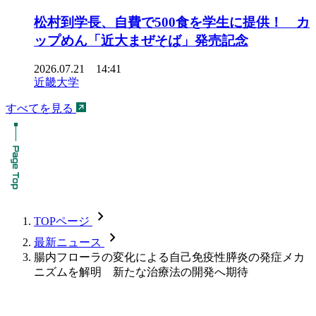
松村到学長、自費で500食を学生に提供！ カ
ップめん「近大まぜそば」発売記念
2026.07.21 14:41
近畿大学
すべてを見る
chevron_forward
TOPページ
chevron_forward
最新ニュース
腸内フローラの変化による自己免疫性膵炎の発症メカ
ニズムを解明 新たな治療法の開発へ期待