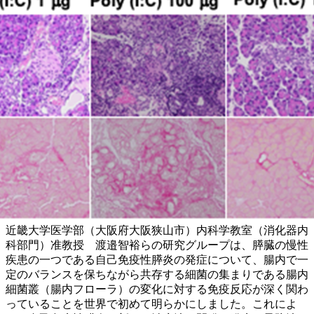
近畿大学医学部（大阪府大阪狭山市）内科学教室（消化器内
科部門）准教授 渡邉智裕らの研究グループは、膵臓の慢性
疾患の一つである自己免疫性膵炎の発症について、腸内で一
定のバランスを保ちながら共存する細菌の集まりである腸内
細菌叢（腸内フローラ）の変化に対する免疫反応が深く関わ
っていることを世界で初めて明らかにしました。これによ