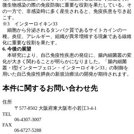
微生物感染の際の免疫防御に重要な役割を果たしている。そ
の一方で、非感染時に多く産生されると、免疫疾患を引き起
こす。
※3 インターロイキン33
細胞から分泌されるタンパク質であるサイトカインの一
種。炎症、アレルギー、組織が異常増殖する現象である線維
化に重要な役割を果たす。
6. 今後の展望
本研究により、自己免疫性疾患の発症に、腸内細菌叢の変
化が大きく関わることが明らかになりました。「腸内細菌
叢・I型インターフェロン・インターロイキン33」の制御を
用いた自己免疫性膵炎の新規治療法の開発が期待されます。
本件に関するお問い合わせ先
住所
〒577-8502 大阪府東大阪市小若江3-4-1
TEL
06‐4307‐3007
FAX
06‐6727‐5288