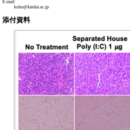
E-mail
koho@kindai.ac.jp
添付資料