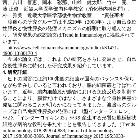
茜、吉川 智恵、岡本 彩那、山雄 健太郎、竹中 完、工
藤 正俊 近畿大学医学部内科学教室（消化器内科部門）、
朴 雅美 近畿大学医学部微生物学教室 *責任著者
渡邉らの研究グループは平成20年（2008年）より自己免疫
性膵炎と慢性膵炎の発症メカニズムの解明に取り組んでお
り、研究成果の総説論文はTrend in Immunologyに掲載されて
います。
https://www.cell.com/trends/immunology/fulltext/S1471-
4906(18)30170-4
今回の論文では、これまでの研究をさらに発展させ、自己
免疫性膵炎に特化した研究成果を紹介しています。
4. 研究詳細
ヒトの腸管には約100兆個の細菌が固有のバランスを保ち
ながら常在していると言われており、腸内細菌叢と呼ばれて
います。近年、腸内細菌叢が腸管における免疫反応を制御す
ることにより、腸管だけではなく、さまざまな全身性疾患の
発症に関わることが明らかになってきました。渡邉らのグル
ープは自己免疫性膵炎の発症には「I型インターフェロン」
※2と「インターロイキン33」※3を産生する形質細胞様樹状
細胞が病的な役割を果たすことを報告してきました（Trends
in Immunology 018;39:874-889, Journal of Immunology
2017;198:3886-3896, Journal of Immunology 2015;195:3033-