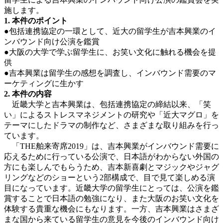
施します。
1. 本件のポイント
●包括連携協定の一環として、近大の留学生が吉本興業のイ
ンバウンド向け公演を鑑賞
●大阪の大学で学ぶ留学生に、お笑い文化に触れる機会を提
供
●吉本興業は留学生の感想を調査し、インバウンド需要のマ
ーケティングに生かす
2. 本件の内容
近畿大学と吉本興業は、包括連携協定の締結以来、「笑
い」によるストレスマネジメントの研究や「近大マグロ」を
テーマにしたドラマの制作など、さまざまな取り組みを行っ
ています。
「THE舶来寄席2019」は、吉本興業がインバウンド需要に
応えるために行っている公演で、日本語がわからない外国の
方にも楽しんでもらうため、吉本新喜劇とマジックやジャグ
リングなどのショーという2部構成で、目で見て楽しめる演
目になっています。近畿大学の留学生にとっては、公演を鑑
賞することで日本語の勉強になり、また大阪のお笑い文化を
体験する貴重な機会にもなります。一方、吉本興業はさまざ
まな国から来ている留学生の意見を今後のインバウンド向け