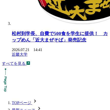
松村到学長、自費で500食を学生に提供！ カ
ップめん「近大まぜそば」発売記念
2026.07.21 14:41
近畿大学
すべてを見る
chevron_forward
TOPページ
chevron_forward