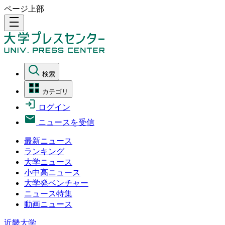
ページ上部
density_medium
検索
カテゴリ
ログイン
ニュースを受信
最新ニュース
ランキング
大学ニュース
小中高ニュース
大学発ベンチャー
ニュース特集
動画ニュース
近畿大学