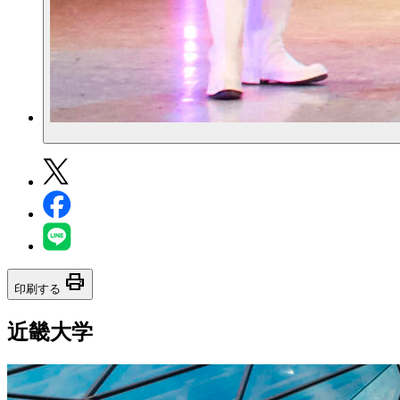
print
印刷する
近畿大学