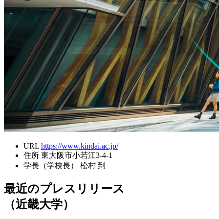
URL
https://www.kindai.ac.jp/
住所
東大阪市小若江3-4-1
学長（学校長）
松村 到
最近のプレスリリース
（近畿大学）