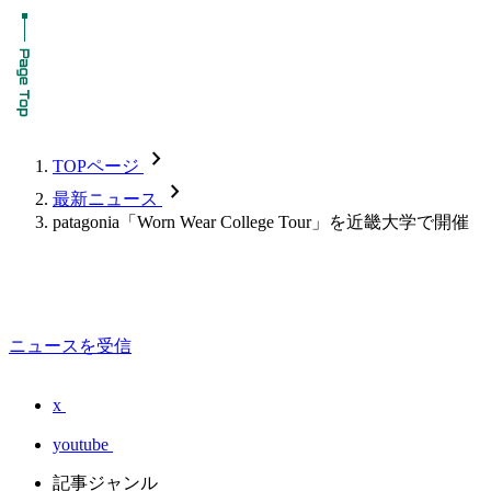
chevron_forward
TOPページ
chevron_forward
最新ニュース
patagonia「Worn Wear College Tour」を近畿大学で開催
ニュースを受信
x
youtube
記事ジャンル