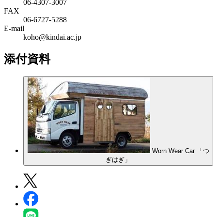
06‐4307‐3007
FAX
06‐6727‐5288
E-mail
koho@kindai.ac.jp
添付資料
Worn Wear Car 「つ
ぎはぎ」