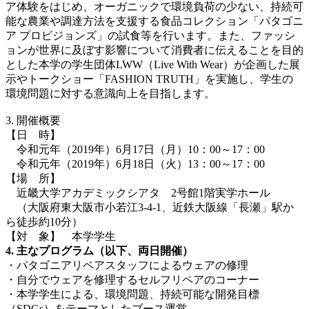
ア体験をはじめ、オーガニックで環境負荷の少ない、持続可
能な農業や調達方法を支援する食品コレクション「パタゴニ
ア プロビジョンズ」の試食等を行います。また、ファッシ
ョンが世界に及ぼす影響について消費者に伝えることを目的
とした本学の学生団体LWW（Live With Wear）が企画した展
示やトークショー「FASHION TRUTH」を実施し、学生の
環境問題に対する意識向上を目指します。
3. 開催概要
【日 時】
令和元年（2019年）6月17日（月）10：00～17：00
令和元年（2019年）6月18日（火）13：00～17：00
【場 所】
近畿大学アカデミックシアタ 2号館1階実学ホール
（大阪府東大阪市小若江3-4-1、近鉄大阪線「長瀬」駅か
ら徒歩約10分）
【対 象】 本学学生
4. 主なプログラム（以下、両日開催）
・パタゴニアリペアスタッフによるウェアの修理
・自分でウェアを修理するセルフリペアのコーナー
・本学学生による、環境問題、持続可能な開発目標
（SDGs）をテーマとしたブース運営