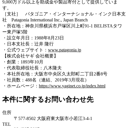
9,000万ドル以上を助成金や製品寄付として提供していま
す。
［支社］ パタゴニア・インターナショナル・インク日本支
社 Patagonia International Inc., Japan Branch
・所在地：神奈川県横浜市戸塚区川上町91-1 BELISTAタワ
ー東戸塚5階
・設立年月日：1988年8月23日
・日本支社長：辻井 隆行
・公式ウェブサイト：
www.patagonia.jp
【株式会社ヤギ 会社概要】
・創業：1893年10月
・代表取締役社長：八木隆夫
・本社所在地：大阪市中央区久太郎町二丁目2番8号
・社員数：488名（連結、2019年3月現在）
・ホームページ：
https://www.yaginet.co.jp/index.html
本件に関するお問い合わせ先
住所
〒577-8502 大阪府東大阪市小若江3-4-1
TEL