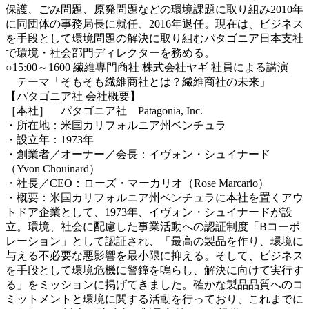
保護、ごみ問題、原発問題などの環境課題に取り組み2010年
に同団体の事務局長に就任、2016年退任。現在は、ビジネス
を手段として環境問題の解決に取り組むパタゴニア日本支社
で環境・社会部門ディレクターを務める。
○15:00～1600 繊維専門商社 株式会社ヤギ 社員による講演
テーマ「そもそも繊維商社とは？繊維商社の未来」
【パタゴニア社 会社概要】
［本社］ パタゴニア社 Patagonia, Inc.
・所在地：米国カリフォルニア州ベンチュラ
・設立年：1973年
・創業者／オーナー／会長：イヴォン・シュイナード
（Yvon Chouinard）
・社長／CEO：ローズ・マーカリオ（Rose Marcario）
・概要：米国カリフォルニア州ベンチュラに本社を置くアウ
トドア企業として、1973年、イヴォン・シュイナードが設
立。環境、社会に配慮した事業活動への認証制度「Bコーポ
レーション」として認証され、「最高の製品を作り、環境に
与える不必要な悪影響を最小限に抑える。そして、ビジネス
を手段として環境危機に警鐘を鳴らし、解決に向けて実行す
る」をミッションに掲げてきました。確かな製品品質へのコ
ミットメントと環境に関する活動を行っており、これまでに