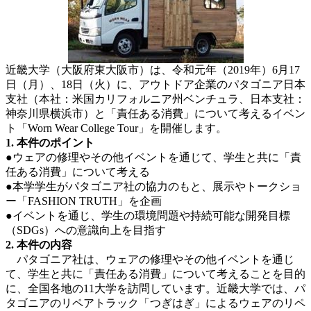
近畿大学（大阪府東大阪市）は、令和元年（2019年）6月17
日（月）、18日（火）に、アウトドア企業のパタゴニア日本
支社（本社：米国カリフォルニア州ベンチュラ、日本支社：
神奈川県横浜市）と「責任ある消費」について考えるイベン
ト「Worn Wear College Tour」を開催します。
1. 本件のポイント
●ウェアの修理やその他イベントを通じて、学生と共に「責
任ある消費」について考える
●本学学生がパタゴニア社の協力のもと、展示やトークショ
ー「FASHION TRUTH」を企画
●イベントを通じ、学生の環境問題や持続可能な開発目標
（SDGs）への意識向上を目指す
2. 本件の内容
パタゴニア社は、ウェアの修理やその他イベントを通じ
て、学生と共に「責任ある消費」について考えることを目的
に、全国各地の11大学を訪問しています。近畿大学では、パ
タゴニアのリペアトラック「つぎはぎ」によるウェアのリペ