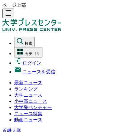
ページ上部
density_medium
検索
カテゴリ
ログイン
ニュースを受信
最新ニュース
ランキング
大学ニュース
小中高ニュース
大学発ベンチャー
ニュース特集
動画ニュース
近畿大学