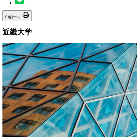
print
印刷する
近畿大学