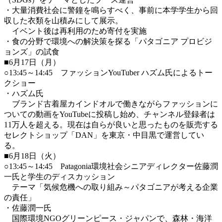
・大量消費社会に警鐘を鳴らすべく、事前に本学学生から回
収した衣類を山積みにして展示。
イベント後は再利用のため寄付を実施
・食の分野で環境への解決策を探る「パタゴニア プロビジ
ョンズ」の試食
■6月17日（月）
○13:45～14:45 ファッションYouTuber ハズム氏によるトー
クショー
・ハズム氏
ブランド古着屋カインドオルで働きながらファッションに
ついての動画をYouTubeに投稿し始め、チャンネル登録者は
11万人を超える。現在は自らが良いと思ったものを販売する
セレクトショップ「DAN」を東京・中目黒で運営してい
る。
■6月18日（火）
○13:45～14:45 Patagonia環境社会シニアディレクター佐藤潤
一氏と学生のディスカッション
テーマ「気候危機への取り組み～パタゴニアが考える企業
の責任」
・佐藤潤一氏
国際環境NGOグリーンピース・ジャパンで、森林・海洋