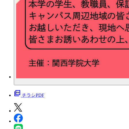
picture_as_pdf
チラシPDF