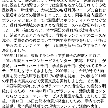
内に設置した物資センターでは全国各地から送られてくる救
援物資を一時保管し、大学近辺の各避難所のニーズに合わせ
て配送するなどの活動をしました。また、同委員会内設置の
ボランティアセンターでは避難所とボランティアをつなぐな
ど、避難所や地域のさまざまな救援ニーズへの対応を行いま
した。3月下旬になると、本学周辺の避難所は被災者が減
り、閉鎖されるところも増え、救援ボランティアのニーズが
減少。委員会の今後について学内で意見交換を行い、今後は
「平時のボランティア」を行う団体を新たに設立することが
決定しました。
1995年4月16日、救援ボランティア委員会の解散と同時に、
「関西学院ヒューマンサービスセンター（略称：HSC）」が
発足。コーディネート部門、学童保育部門に分かれてボラン
ティア活動を行ってきました。2009年には、台風9号で大雨
被害を受けた兵庫県佐用町での活動を開始。その後も2011年
の東日本大震災などで災害支援を実施しました。その後、
「関西学院大学におけるボランティアの活性化」の姿勢を明
確にするため、2016年4月1日にボランティア活動支援センタ
ーならびにヒューマン・サービス支援室が発足しました。直
後、4月14日・16日に熊本地震が発生したため、学内での募
金活動、熊本県益城町での現地ボランティア活動を実施。