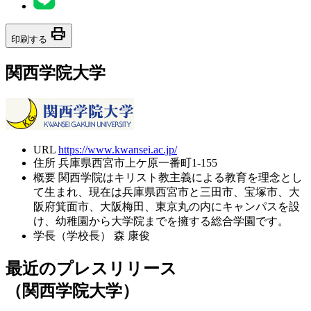
print
印刷する
関西学院大学
URL
https://www.kwansei.ac.jp/
住所
兵庫県西宮市上ケ原一番町1-155
概要
関西学院はキリスト教主義による教育を理念とし
て生まれ、現在は兵庫県西宮市と三田市、宝塚市、大
阪府箕面市、大阪梅田、東京丸の内にキャンパスを設
け、幼稚園から大学院までを擁する総合学園です。
学長（学校長）
森 康俊
最近のプレスリリース
（関西学院大学）