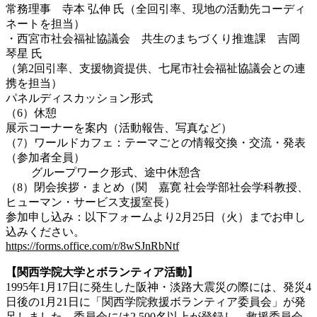
常務理事 寺本 弘伸 氏（全回引率、現地の活動先コーディ
ネートを担当）
・西宮市社会福祉協議会 共生のまちづくり推進課 吉岡
琴星 氏
（第2回引率、支援物資提供、七尾市社会福祉協議会との連
携を担当）
パネルディスカッション形式
（6）休憩
展示コーナーを案内（活動報告、写真など）
（7）ワールドカフェ：テーマごとの情報交換・交流・発表
（参加者全員）
グループワーク形式、途中休憩含
（8）閉会挨拶・まとめ（関 嘉寛 社会学部社会学科教授、
ヒューマン・サービス支援室長）
参加申し込み：以下フォームより2月25日（火）までお申し
込みください。
https://forms.office.com/r/8wSJnRbNtf
【関西学院大学とボランティア活動】
1995年1月17日に発生した阪神・淡路大震災の際には、発災4
日後の1月21日に「関西学院救援ボランティア委員会」が発
足しました。委員会には2,500名以上が登録し、救援委員会