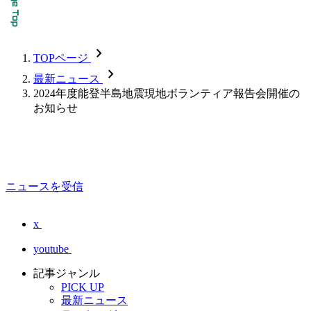
chevron_forward
TOPページ
chevron_forward
最新ニュース
2024年度能登半島地震現地ボランティア報告会開催の
お知らせ
ニュースを受信
x
youtube
記事ジャンル
PICK UP
最新ニュース