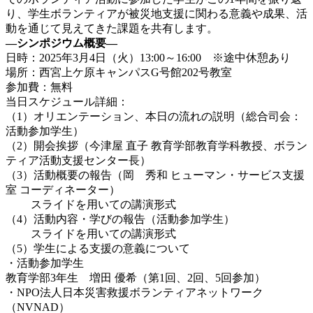
り、学生ボランティアが被災地支援に関わる意義や成果、活
動を通じて見えてきた課題を共有します。
―シンポジウム概要―
日時：2025年3月4日（火）13:00～16:00 ※途中休憩あり
場所：西宮上ケ原キャンパスG号館202号教室
参加費：無料
当日スケジュール詳細：
（1）オリエンテーション、本日の流れの説明（総合司会：
活動参加学生）
（2）開会挨拶（今津屋 直子 教育学部教育学科教授、ボラン
ティア活動支援センター長）
（3）活動概要の報告（岡 秀和 ヒューマン・サービス支援
室 コーディネーター）
スライドを用いての講演形式
（4）活動内容・学びの報告（活動参加学生）
スライドを用いての講演形式
（5）学生による支援の意義について
・活動参加学生
教育学部3年生 増田 優希（第1回、2回、5回参加）
・NPO法人日本災害救援ボランティアネットワーク
（NVNAD）