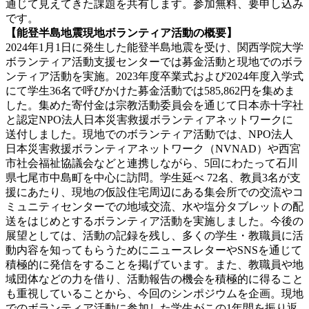
通じて見えてきた課題を共有します。参加無料、要申し込み
です。
【能登半島地震現地ボランティア活動の概要】
2024年1月1日に発生した能登半島地震を受け、関西学院大学
ボランティア活動支援センターでは募金活動と現地でのボラ
ンティア活動を実施。2023年度卒業式および2024年度入学式
にて学生36名で呼びかけた募金活動では585,862円を集めま
した。集めた寄付金は宗教活動委員会を通じて日本赤十字社
と認定NPO法人日本災害救援ボランティアネットワークに
送付しました。現地でのボランティア活動では、NPO法人
日本災害救援ボランティアネットワーク（NVNAD）や西宮
市社会福祉協議会などと連携しながら、5回にわたって石川
県七尾市中島町を中心に訪問。学生延べ 72名、教員3名が支
援にあたり、現地の仮設住宅周辺にある集会所での交流やコ
ミュニティセンターでの地域交流、水や塩分タブレットの配
送をはじめとするボランティア活動を実施しました。今後の
展望としては、活動の記録を残し、多くの学生・教職員に活
動内容を知ってもらうためにニュースレターやSNSを通じて
積極的に発信をすることを掲げています。また、教職員や地
域団体などの力を借り、活動報告の機会を積極的に得ること
も重視していることから、今回のシンポジウムを企画。現地
でのボランティア活動に参加した学生がこの1年間を振り返