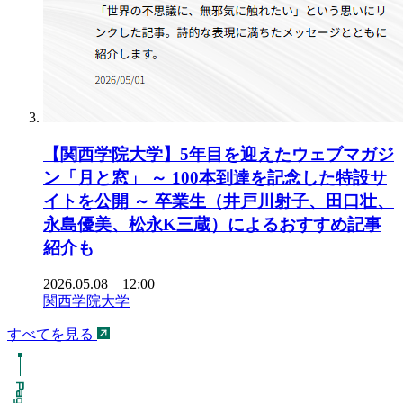
【関西学院大学】5年目を迎えたウェブマガジ
ン「月と窓」 ～ 100本到達を記念した特設サ
イトを公開 ～ 卒業生（井戸川射子、田口壮、
永島優美、松永K三蔵）によるおすすめ記事
紹介も
2026.05.08 12:00
関西学院大学
すべてを見る