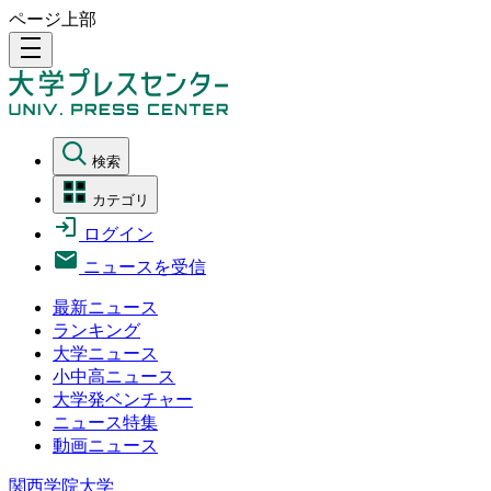
ページ上部
density_medium
検索
カテゴリ
ログイン
ニュースを受信
最新ニュース
ランキング
大学ニュース
小中高ニュース
大学発ベンチャー
ニュース特集
動画ニュース
関西学院大学