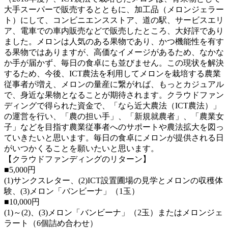
大手スーパーで販売するとともに、加工品（メロンジェラー
ト）にして、コンビニエンスストア、道の駅、サービスエリ
ア、電車での車内販売などで販売したところ、大好評であり
ました。メロンは人気のある果物であり、かつ機能性を有す
る果物ではありますが、高価なイメージがあるため、なかな
か手が届かず、毎日の食卓にも並びません。この現状を解決
するため、今後、ICT農法を利用してメロンを栽培する農業
従事者が増え、メロンの量産に繋がれば、もっとカジュアル
で、身近な果物となることが期待されます。クラウドファン
ディングで得られた資金で、「なら近大農法（ICT農法）」
の運営を行い、「農の担い手」、「新規就農者」、「農業女
子」などを目指す農業従事者へのサポートや農法拡大を図っ
ていきたいと思います。毎日の食卓にメロンが提供される日
がいつかくることを願いたいと思います。
【クラウドファンディングのリターン】
■5,000円
(1)サンクスレター、(2)ICT設置圃場の見学とメロンの収穫体
験、(3)メロン「バンビーナ」（1玉）
■10,000円
(1)～(2)、(3)メロン「バンビーナ」（2玉）またはメロンジェ
ラート（6個詰め合わせ）