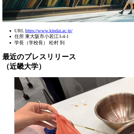
URL
https://www.kindai.ac.jp/
住所
東大阪市小若江3-4-1
学長（学校長）
松村 到
最近のプレスリリース
（近畿大学）