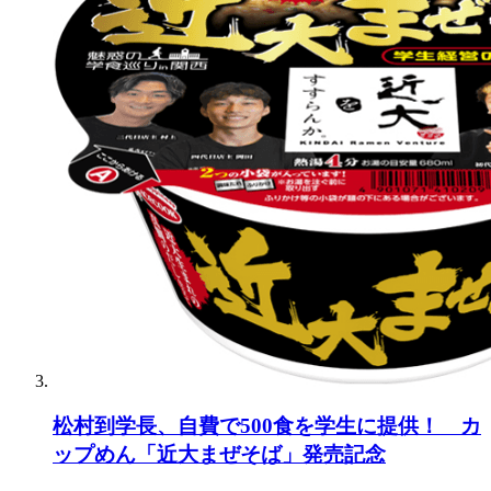
松村到学長、自費で500食を学生に提供！ カ
ップめん「近大まぜそば」発売記念