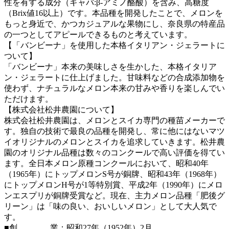
性を有する成分（ギャバ:β-アミノ酪酸）を含み、高糖度
（Brix値16以上）です。本品種を開発したことで、メロンを
もっと身近で、かつカジュアルな果物にし、奈良県の特産品
の一つとしてアピールできるものと考えています。
【「バンビーナ」を使用した本格イタリアン・ジェラートに
ついて】
「バンビーナ」本来の美味しさを生かした、本格イタリア
ン・ジェラートに仕上げました。甘味料などの合成添加物を
使わず、ナチュラルなメロン本来の甘みや香りを楽しんでい
ただけます。
【株式会社松井農園について】
株式会社松井農園は、メロンとスイカ専門の種苗メーカーで
す。独自の技術で最良の品種を開発し、常に他にはないマツ
イオリジナルのメロンとスイカを追求していきます。松井農
園のオリジナル品種は数々のコンクールで高い評価を得てい
ます。全日本メロン原種コンクールにおいて、昭和40年
（1965年）にトップメロンS号が銅牌、昭和43年（1968年）
にトップメロンH号が1等特別賞、平成2年（1990年）にメロ
ンエスプリが銅牌受賞など。現在、主力メロン品種「肥後グ
リーン」は「味の良い、おいしいメロン」として大人気で
す。
■創 業：昭和27年（1952年）2月