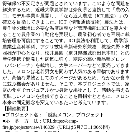
得確保の不安定さが問題とされています。このような問題を
解決するため、近畿大学農学部は奈良県と連携して「農の入
口」モデル事業を展開し、「なら近大農法（ICT農法）」の
確立を目指してきました。ICT（情報通信技術）農法とは、
農作物の栽培に必要な温度調整など管理機能にICTを導入す
ることで農作業の自動化を実現し、農業初心者でも容易に栽
培管理を可能にすることです。ICT農法を利用して、農学部
農業生産科学科、アグリ技術革新研究所兼務 教授の野々村
照雄が中心となり、松井農園（奈良県磯城郡田原本町）との
産学連携で開発した病気に強く、糖度の高い新品種メロン
（バンビーナ）を栽培し、大手スーパーなどで販売してきま
した。メロンは老若男女を問わず人気のある果物であります
が、高価な果物としてのイメージがあるため、なかなか食卓
に並ぶ機会がありません。そこで、本プロジェクトでは、家
庭の食卓でカジュアルかつ身近な果物として、感動を与える
美味しいメロンを提供できることを目指すとともに、メロン
本来の固定観念を変えていきたいと考えています。
【開催概要】
■プロジェクト名：「感動メロン」プロジェクト
■応 募 方 法：URL:
https://camp-
fire.jp/projects/view/146329（URLは5月7日11:00公開）