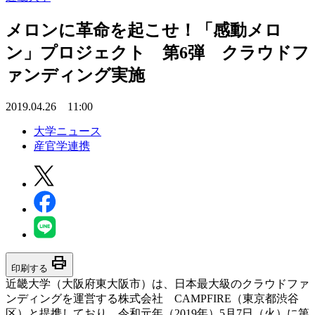
メロンに革命を起こせ！「感動メロ
ン」プロジェクト 第6弾 クラウドフ
ァンディング実施
2019.04.26 11:00
大学ニュース
産官学連携
print
印刷する
近畿大学（大阪府東大阪市）は、日本最大級のクラウドファ
ンディングを運営する株式会社 CAMPFIRE（東京都渋谷
区）と提携しており、令和元年（2019年）5月7日（火）に第