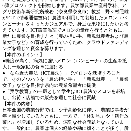
6弾プロジェクトを開始します。農学部農業生産科学科、ア
グリ技術革新研究所兼務（奈良県奈良市）教授 野々村照雄
がICT（情報通信技術）農法を利用して栽培したメロン（バ
ンビーナ）をもっとカジュアルで、身近な果物にしたいと考
えています。ICT設置温室でメロンの量産を行うとともに、
新たに農業を目指す方々（農の担い手、新規就農者および農
業女子など）の育成を行っていくため、クラウドファンディ
ングを通じて資金を募ります。
【本件のポイント】
●糖度が高く、病気に強いメロン（バンビーナ）の生産を拡
大し一般家庭の食卓に届ける
●「なら近大農法（ICT農法）」でメロンを栽培すること
で、そのノウハウを「農の担い手」、「新規就農」、「農業
女子」などを目指す県内の農業希望者に提供
●「実学教育」の一環として学生はICT農法でメロンを栽培
し、出荷・店舗での販売を通して社会に貢献
【本件の内容】
日本全国の農業分野では、少子高齢化に伴い、農業従事者が
年々減少しているとともに、一方で、「休耕地」や「耕作放
棄地」が増加しているため、深刻な社会問題となっていま
す。一般的に、農業は個人の経験や勘に頼ることが多く、所