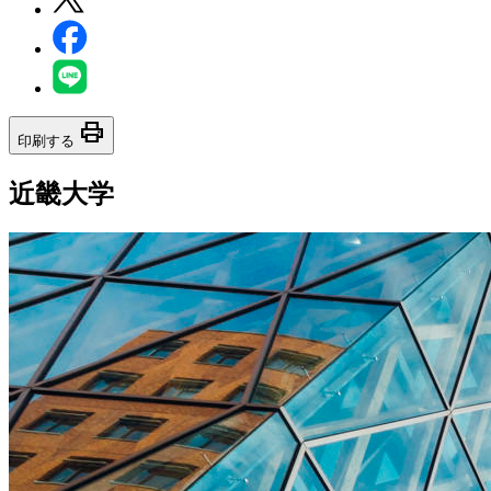
print
印刷する
近畿大学