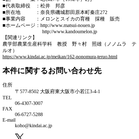
■代表取締役 ：松井 邦彦
■所在地 ：奈良県磯城郡田原本町秦庄272
■事業内容 ：メロンとスイカの育種 採種 販売
■ホームページ：http://www.matsui-nouen.jp
http://www.kandoumelon.jp
【関連リンク】
農学部農業生産科学科 教授 野々村 照雄（ノノムラ テ
ルオ）
https://www.kindai.ac.jp/meikan/162-nonomura-teruo.html
本件に関するお問い合わせ先
住所
〒577-8502 大阪府東大阪市小若江3-4-1
TEL
06‐4307‐3007
FAX
06‐6727‐5288
E-mail
koho@kindai.ac.jp