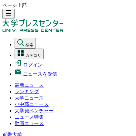
ページ上部
density_medium
検索
カテゴリ
ログイン
ニュースを受信
最新ニュース
ランキング
大学ニュース
小中高ニュース
大学発ベンチャー
ニュース特集
動画ニュース
近畿大学