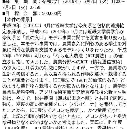
■募 集 期 間：令和元年（2019年）5月7日（火）11:00～
7月2日（火）23:59
■目 標 金 額：500,000円
【本件の背景】
平成28年（2016年）9月に近畿大学は奈良県と包括的連携協
定を締結し、平成29年（2017年）9月には近畿大学農学部が
奈良県と「農の入口」モデル事業に関する覚書を取り交わし
ました。本モデル事業では、農業参入に関心のある学生を対
象に円滑な就農を支援できるモデルづくりを行うため、平成
30年（2018年）4月から「なら近大農法（ICT農法）」の確
立を目指してきました。農業分野へのICT（情報通信技術）
の導入により労力の削減に繋がりますが、一方で、農業者の
生計を考慮すると、高収益を得られる作物を選択・栽培する
ことが重要となります。ICT農法で（高付加価値のある）ど
のような農作物を栽培するかが悩みの種となります。農学部
農業生産科学科、アグリ技術革新研究所兼務教授の野々村照
雄は、今まで、松井農園（磯城郡田原本町）と共同で病気に
強く、糖度の高い新品種メロン（バンビーナ）を開発してき
たことから、ICT農法でメロンを栽培し、かつ量産できれ
ば、上記の問題が解決できるとともに、メロンがもっと身近
な果物となるのではないかと考えました。実際に、昨年度
（2018年度）、ICT農法で栽培したメロンは、青果物として