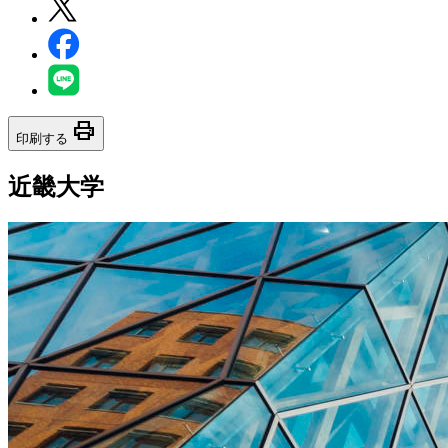
print
印刷する
近畿大学