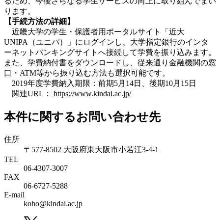
るため、今後さらなる学生サービスの向上に取り組んでまい
ります。
【手続方法の詳細】
近畿大学の学生・保護者用ポータルサイト「近大
UNIPA（ユニパ）」にログインし、大学指定銀行のインタ
ーネットバンキングサイトへ接続して学費を振り込みます。
また、学費納付書をダウンロードし、従来通り金融機関の窓
口・ATM等から振り込む方法も選択可能です。
2019年度学費納入期限：前期5月14日、後期10月15日
関連URL：
https://www.kindai.ac.jp/
本件に関するお問い合わせ先
住所
〒577-8502 大阪府東大阪市小若江3-4-1
TEL
06‐4307‐3007
FAX
06‐6727‐5288
E-mail
koho@kindai.ac.jp