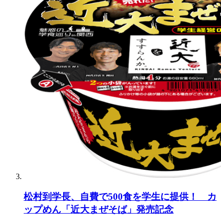
松村到学長、自費で500食を学生に提供！ カ
ップめん「近大まぜそば」発売記念