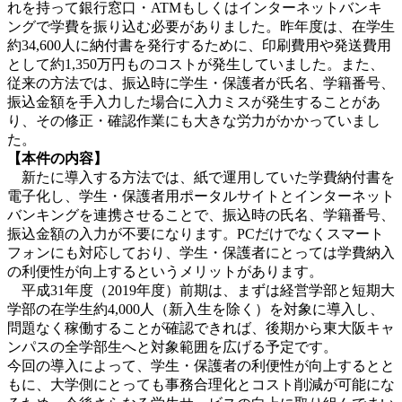
れを持って銀行窓口・ATMもしくはインターネットバンキ
ングで学費を振り込む必要がありました。昨年度は、在学生
約34,600人に納付書を発行するために、印刷費用や発送費用
として約1,350万円ものコストが発生していました。また、
従来の方法では、振込時に学生・保護者が氏名、学籍番号、
振込金額を手入力した場合に入力ミスが発生することがあ
り、その修正・確認作業にも大きな労力がかかっていまし
た。
【本件の内容】
新たに導入する方法では、紙で運用していた学費納付書を
電子化し、学生・保護者用ポータルサイトとインターネット
バンキングを連携させることで、振込時の氏名、学籍番号、
振込金額の入力が不要になります。PCだけでなくスマート
フォンにも対応しており、学生・保護者にとっては学費納入
の利便性が向上するというメリットがあります。
平成31年度（2019年度）前期は、まずは経営学部と短期大
学部の在学生約4,000人（新入生を除く）を対象に導入し、
問題なく稼働することが確認できれば、後期から東大阪キャ
ンパスの全学部生へと対象範囲を広げる予定です。
今回の導入によって、学生・保護者の利便性が向上するとと
もに、大学側にとっても事務合理化とコスト削減が可能にな