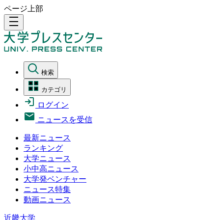
ページ上部
density_medium
検索
カテゴリ
ログイン
ニュースを受信
最新ニュース
ランキング
大学ニュース
小中高ニュース
大学発ベンチャー
ニュース特集
動画ニュース
近畿大学