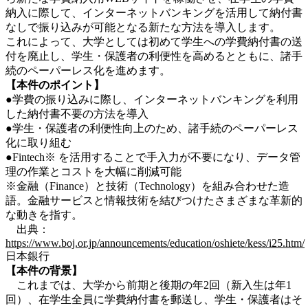
納入に際して、インターネットバンキングを活用して納付書
なしで振り込みが可能となる新たな方法を導入します。
これによって、大学としては初めて学生への学費納付書の送
付を廃止し、学生・保護者の利便性を高めるとともに、諸手
続のペーパーレス化を進めます。
【本件のポイント】
●学費の振り込みに際し、インターネットバンキングを利用
した納付書不要の方法を導入
●学生・保護者の利便性向上のため、諸手続のペーパーレス
化に取り組む
●Fintech※ を活用することで手入力が不要になり、データ管
理の作業とコストを大幅に削減可能
※金融（Finance）と技術（Technology）を組み合わせた造
語。金融サービスと情報技術を結びつけたさまざまな革新的
な動きを指す。
出典：
https://www.boj.or.jp/announcements/education/oshiete/kess/i25.htm/
日本銀行
【本件の背景】
これまでは、大学から前期と後期の年2回（新入生は年1
回）、在学生全員に学費納付書を郵送し、学生・保護者はそ