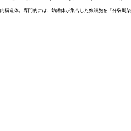
胞内構造体。専門的には、紡錘体が集合した娘細胞を「分裂期