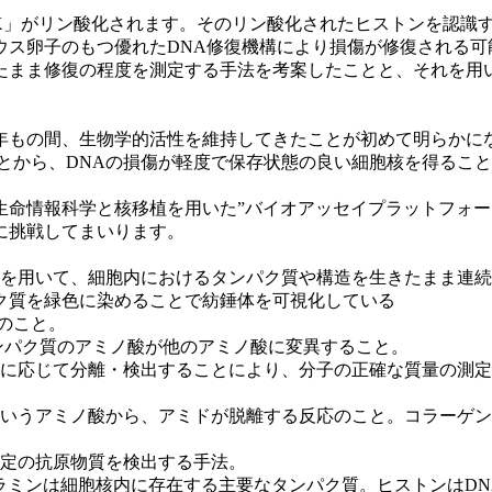
A.X」がリン酸化されます。そのリン酸化されたヒストンを認
ス卵子のもつ優れたDNA修復機構により損傷が修復される可
たまま修復の程度を測定する手法を考案したことと、それを用い
千年もの間、生物学的活性を維持してきたことが初めて明らかに
とから、DNAの損傷が軽度で保存状態の良い細胞核を得ること
生命情報科学と核移植を用いた”バイオアッセイプラットフォー
に挑戦してまいります。
どを用いて、細胞内におけるタンパク質や構造を生きたまま連
ク質を緑色に染めることで紡錘体を可視化している
のこと。
ンパク質のアミノ酸が他のアミノ酸に変異すること。
比に応じて分離・検出することにより、分子の正確な質量の測
というアミノ酸から、アミドが脱離する反応のこと。コラーゲ
特定の抗原物質を検出する手法。
びラミンは細胞核内に存在する主要なタンパク質。ヒストンはD