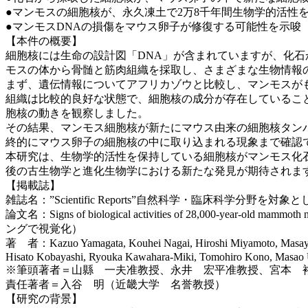
●マンモスの細胞核が、永久凍土で2万8千年間生物学的活性
●マンモスDNAの損傷をマウス卵子が修復する可能性を示唆
【本件の概要】
細胞核には生命の設計図「DNA」が含まれていますが、化
モスの体から骨髄と筋肉組織を採取し、さまざまな生物情報
まず、遺伝情報についてアフリカゾウと比較し、マンモスがも
組織は比較的良好な状態で、細胞核の成分が存在しているこ
胞核の動きを観察しました。
その結果、マンモス細胞核が新たにマウス由来の細胞核タン
終的にマウス卵子の細胞核の中に取り込まれる現象まで確認
本研究は、生物学的活性を保持している細胞核がマンモス化
後の古生物学と進化生物学における新たな発見が期待されま
【掲載誌】
雑誌名：”Scientific Reports”自然科学・臨床科学分
論文名：Signs of biological activities of 28,000-year-o
ングで視覚化）
著 者：Kazuo Yamagata, Kouhei Nagai, Hiroshi Miyamoto, Masayuki An
Hisato Kobayashi, Ryouka Kawahara-Miki, Tomohiro Kono, Masao Uch
※筆頭著者＝山縣 一夫准教授、永井 宏平准教授、宮本 
責任著者＝入谷 明（近畿大学 名誉教授）
【研究の背景】