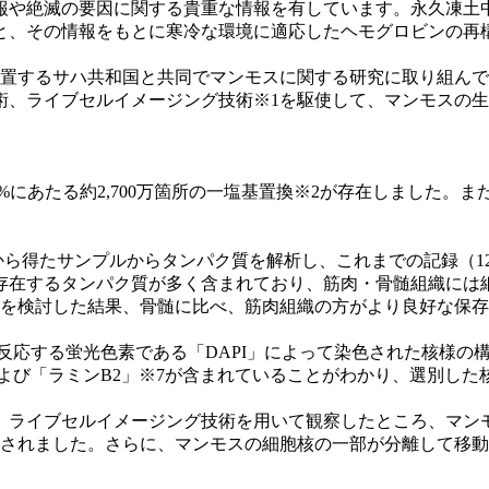
の要因に関する貴重な情報を有しています。永久凍土中に眠るケナガ
と、その情報をもとに寒冷な環境に適応したヘモグロビンの再
位置するサハ共和国と共同でマンモスに関する研究に取り組んできま
術、ライブセルイメージング技術※1を駆使して、マンモスの
%にあたる約2,700万箇所の一塩基置換※2が存在しました。
モスから得たサンプルからタンパク質を解析し、これまでの記録（1
存在するタンパク質が多く含まれており、筋肉・骨髄組織には
いを検討した結果、骨髄に比べ、筋肉組織の方がより良好な保
反応する蛍光色素である「DAPI」によって染色された核様の
よび「ラミンB2」※7が含まれていることがわかり、選別し
、ライブセルイメージング技術を用いて観察したところ、マンモ
察されました。さらに、マンモスの細胞核の一部が分離して移