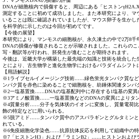
5．マンモスDNAの損傷の評価
DNAが細胞核内で損傷すると、周辺にある「ヒストンγH2
測定することに初めて成功しました。また本研究により、マウ
いることは既に確認されていましたが、マウス卵子を生かし
を科学的に示したのは今回が初めてです。
【今後の展望】
本研究により、マンモスの細胞核が、永久凍土の中で2万8
DNAの損傷が修復されることが示唆されました。これらのこ
写・翻訳等が行われ、胚発生が進むことが期待されます。
今後は、近畿大学が構築した最先端の知識と技術を統合した
とにより、古生物学と進化生物学におけるパラダイムシフト
【用語解説】
※1ライブセルイメージング技術……緑色蛍光タンパク質な
ンパク質を赤色に染めることで細胞核を、紡錘体関連タンパ
※2一塩基置換……DNAの塩基配列中に存在する1塩基の変異
※3アミノ酸置換……一塩基置換などのDNAの変異によりタ
※4質量分析……分子を気体状のイオンに変換し、質量電荷
飾の特定などに用いられる。
※5脱アミド……タンパク質中のアスパラギンとグルタミン
れている。
※6免疫細胞化学染色……抗原抗体反応を利用して組織中の
※7「ヒストンH3」および「ラミンB2」……ヒストンおよ