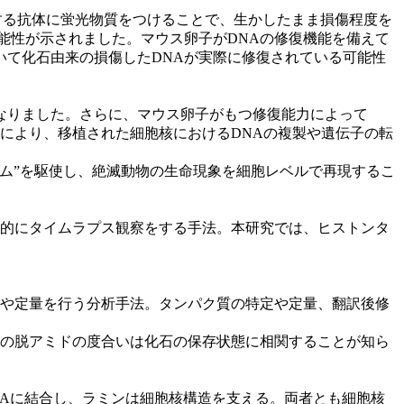
識する抗体に蛍光物質をつけることで、生かしたまま損傷程度を
能性が示されました。マウス卵子がDNAの修復機能を備えて
て化石由来の損傷したDNAが実際に修復されている可能性
なりました。さらに、マウス卵子がもつ修復能力によって
により、移植された細胞核におけるDNAの複製や遺伝子の転
ム”を駆使し、絶滅動物の生命現象を細胞レベルで再現するこ
続的にタイムラプス観察をする手法。本研究では、ヒストンタ
定や定量を行う分析手法。タンパク質の特定や定量、翻訳後修
ンの脱アミドの度合いは化石の保存状態に相関することが知ら
NAに結合し、ラミンは細胞核構造を支える。両者とも細胞核