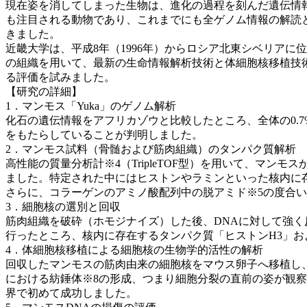
現在姿を消してしまった生物は、進化の過程を刻んだ遺伝情報や絶滅
も注目される動物であり、これまでにも全ゲノム情報の解読
きました。
近畿大学は、平成8年（1996年）からロシア北東シベリアに
の組織を用いて、最新の生命情報解析技術と体細胞核移植技
る評価を試みました。
【研究の詳細】
1．マンモス「Yuka」のゲノム解析
化石の遺伝情報をアフリカゾウと比較したところ、全体の0.7
をもたらしていることが判明しました。
2．マンモス試料（骨髄および筋肉組織）のタンパク質解析
高性能の質量分析計※4（TripleTOF型）を用いて、マン
ました。特定された中にはヒストンやラミンといった核内に
さらに、コラーゲンのアミノ酸配列中の脱アミド※5の度合
3．細胞核の選別と回収
筋肉組織を破砕（ホモジナイズ）した後、DNAに対して強く
行ったところ、核内に存在するタンパク質「ヒストンH3」お
4．体細胞核移植による細胞核の生物学的活性の解析
回収したマンモスの筋肉由来の細胞核をマウス卵子へ移植し
における紡錘体※8の形成、つまり細胞分裂の直前の姿が観
界で初めて成功しました。