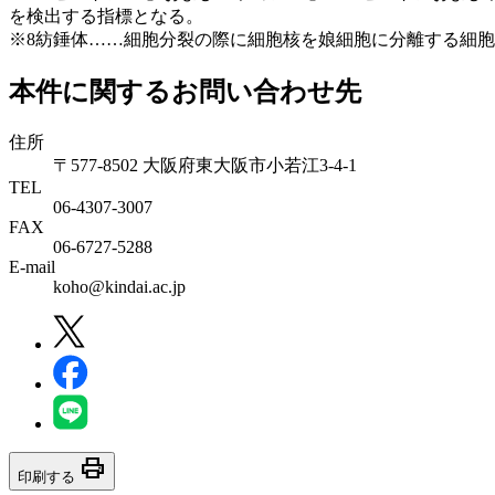
を検出する指標となる。
※8紡錘体……細胞分裂の際に細胞核を娘細胞に分離する細
本件に関するお問い合わせ先
住所
〒577-8502 大阪府東大阪市小若江3-4-1
TEL
06‐4307‐3007
FAX
06‐6727‐5288
E-mail
koho@kindai.ac.jp
print
印刷する