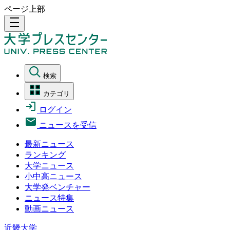
ページ上部
density_medium
検索
カテゴリ
ログイン
ニュースを受信
最新ニュース
ランキング
大学ニュース
小中高ニュース
大学発ベンチャー
ニュース特集
動画ニュース
近畿大学