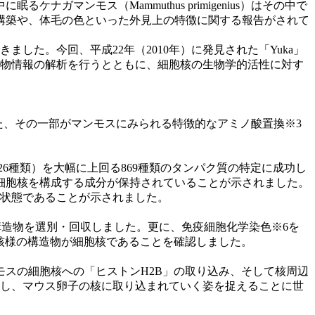
マンモス（Mammuthus primigenius）はその中で
構築や、体毛の色といった外見上の特徴に関する報告がされて
した。今回、平成22年（2010年）に発見された「Yuka」
生物情報の解析を行うとともに、細胞核の生物学的活性に対す
また、その一部がマンモスにみられる特徴的なアミノ酸置換※3
26種類）を大幅に上回る869種類のタンパク質の特定に成功し
細胞核を構成する成分が保持されていることが示されました。
存状態であることが示されました。
構造物を選別・回収しました。更に、免疫細胞化学染色※6を
た核様の構造物が細胞核であることを確認しました。
スの細胞核への「ヒストンH2B」の取り込み、そして核周辺
動し、マウス卵子の核に取り込まれていく姿を捉えることに世