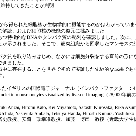
を維持してきたことが判明
石から得られた細胞核が生物学的に機能するのかはわかっていま
の解読、および細胞核の機能の復元に挑みました。
つ特徴的なDNAやタンパク質の配列を確認しました。次に、タ
とが示されました。そこで、筋肉組織から回収したマンモスの
パク質を取り込みはじめ、なかには細胞分裂をする直前の形に
できました。
石中に存在することを世界で初めて実証した先駆的な成果であ
す。
野を対象としたイギリスの国際電子ジャーナル（インパクトファクター：4.
ld mammoth nuclei in mouse oocytes visualized by liv
zai, Hiromi Kato, Kei Miyamoto, Satoshi Kurosaka, Rika Azuma, Igo
ida, Yasuyuki Shibata, Tetsuya Handa, Hiroshi Kimura, Yoshihiko H
裕史教授、安齋 政幸准教授、加藤 博己 教授（近畿大学生