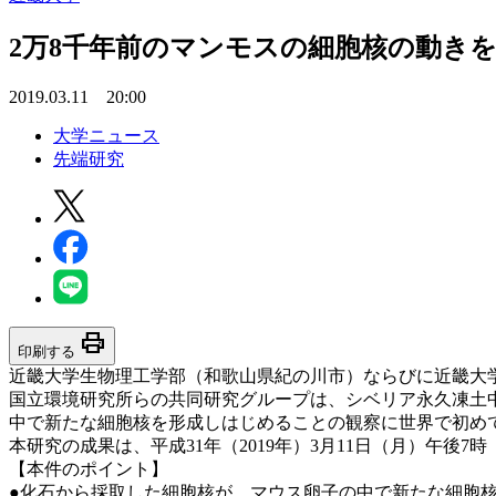
2万8千年前のマンモスの細胞核の動き
2019.03.11 20:00
大学ニュース
先端研究
print
印刷する
近畿大学生物理工学部（和歌山県紀の川市）ならびに近畿大
国立環境研究所らの共同研究グループは、シベリア永久凍土中
中で新たな細胞核を形成しはじめることの観察に世界で初め
本研究の成果は、平成31年（2019年）3月11日（月）午後7時（日
【本件のポイント】
●化石から採取した細胞核が、マウス卵子の中で新たな細胞