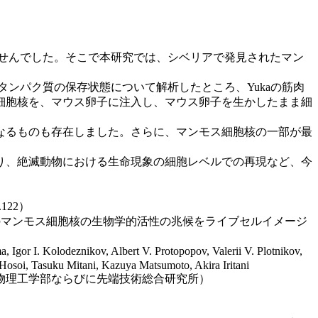
せんでした。そこで本研究では、シベリアで発見されたマン
ンパク質の保存状態について解析したところ、Yukaの筋肉
細胞核を、マウス卵子に注入し、マウス卵子を生かしたまま細
なるものも存在しました。さらに、マンモス細胞核の一部が最
り、絶滅動物における生命現象の細胞レベルでの再現など、今
122）
e-cell imaging（28,000年前のマンモス細胞核の生物学的活性の兆候をライブセルイメージ
r I. Kolodeznikov, Albert V. Protopopov, Valerii V. Plotnikov,
osoi, Tasuku Mitani, Kazuya Matsumoto, Akira Iritani
物理工学部ならびに先端技術総合研究所）