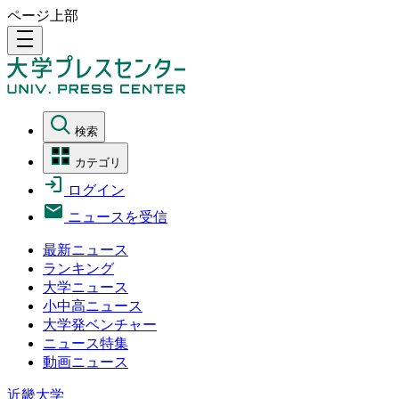
ページ上部
density_medium
検索
カテゴリ
ログイン
ニュースを受信
最新ニュース
ランキング
大学ニュース
小中高ニュース
大学発ベンチャー
ニュース特集
動画ニュース
近畿大学