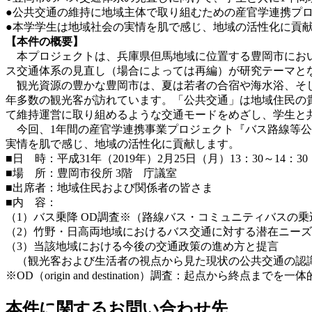
●公共交通の維持に地域主体で取り組むための産官学連携プ
●本学学生は地域社会の実情を肌で感じ、地域の活性化に貢
【本件の概要】
本プロジェクトは、兵庫県但馬地域に位置する豊岡市におい
ス交通体系の見直し（場合によっては再編）が研究テーマと
観光資源の豊かな豊岡市は、夏は若者の合宿や海水浴、そし
年多数の観光客が訪れています。「公共交通」は地域住民の
て維持運営に取り組めるような交通モードをめざし、学生と
今回、1年間の産官学連携事業プロジェクト『バス路線等公
実情を肌で感じ、地域の活性化に貢献します。
■日 時：平成31年（2019年）2月25日（月）13：30～14：30
■場 所：豊岡市役所 3階 庁議室
■出席者：地域住民および関係者の皆さま
■内 容：
（1）バス乗降 OD調査※（路線バス・コミュニティバスの
（2）竹野・日高両地域におけるバス交通に対する潜在ニー
（3）当該地域における今後の交通政策の進め方と提言
（観光客および生活者の視点から見た現状の公共交通の認
※OD（origin and destination）調査：起点から終点ま
本件に関するお問い合わせ先