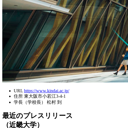
URL
https://www.kindai.ac.jp/
住所
東大阪市小若江3-4-1
学長（学校長）
松村 到
最近のプレスリリース
（近畿大学）