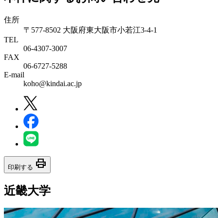
住所
〒577-8502 大阪府東大阪市小若江3-4-1
TEL
06‐4307‐3007
FAX
06‐6727‐5288
E-mail
koho@kindai.ac.jp
print
印刷する
近畿大学