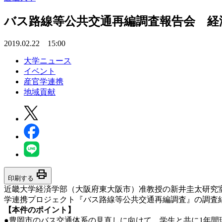
バス路線等公共交通再編調査報告会 経
2019.02.22 15:00
大学ニュース
イベント
産官学連携
地域貢献
print
印刷する
近畿大学経済学部（大阪府東大阪市）准教授の新井圭太研究室（
学連携プロジェクト『バス路線等公共交通再編調査』の調査
【本件のポイント】
●豊岡市のバス交通体系の見直しに向けて、学生と共に1年間