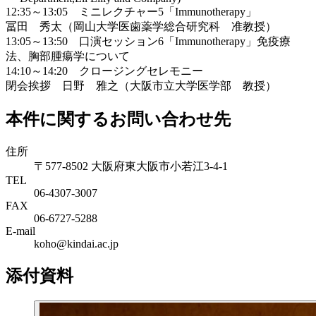
12:35～13:05 ミニレクチャー5「Immunotherapy」
冨田 秀太（岡山大学医歯薬学総合研究科 准教授）
13:05～13:50 口演セッション6「Immunotherapy」免疫療
法、胸部腫瘍学について
14:10～14:20 クロージングセレモニー
閉会挨拶 日野 雅之（大阪市立大学医学部 教授）
本件に関するお問い合わせ先
住所
〒577-8502 大阪府東大阪市小若江3-4-1
TEL
06‐4307‐3007
FAX
06‐6727‐5288
E-mail
koho@kindai.ac.jp
添付資料