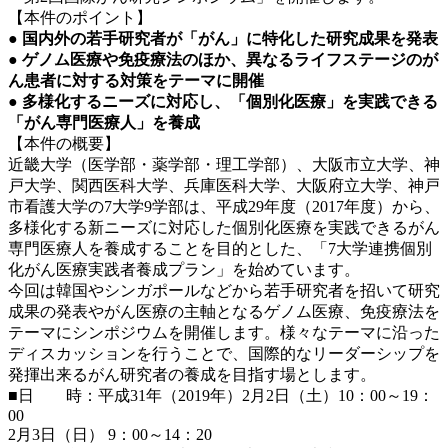
【本件のポイント】
●
国内外の若手研究者が「がん」に特化した研究成果を発表
●
ゲノム医療や免疫療法のほか、異なるライフステージのが
ん患者に対する対策をテーマ
に開催
●
多様化するニーズに対応し、「個別化医療」を実践できる
「がん専門医療人」を養成
【本件の概要】
近畿大学（医学部・薬学部・理工学部）、大阪市立大学、神
戸大学、関西医科大学、兵庫医科大学、大阪府立大学、神戸
市看護大学の7大学9学部は、平成29年度（2017年度）から、
多様化する新ニーズに対応した個別化医療を実践できるがん
専門医療人を養成することを目的とした、「7大学連携個別
化がん医療実践者養成プラン」を始めています。
今回は韓国やシンガポールなどから若手研究者を招いて研究
成果の発表やがん医療の主軸となるゲノム医療、免疫療法を
テーマにシンポジウムを開催します。様々なテーマに沿った
ディスカッションを行うことで、国際的なリーダーシップを
発揮出来るがん研究者の養成を目指す場とします。
■日 時：平成31年（2019年）2月2日（土）10：00～19：
00
2月3日（日） 9：00～14：20