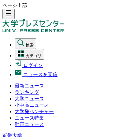
ページ上部
density_medium
検索
カテゴリ
ログイン
ニュースを受信
最新ニュース
ランキング
大学ニュース
小中高ニュース
大学発ベンチャー
ニュース特集
動画ニュース
近畿大学