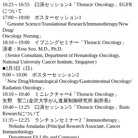
16:25～16:55 口演セッション4「Thoracic Oncology」EGFR
について
17:00～18:00 ポスターセッション1
「Genome Science/Translational Research/Immunotherapy/New
Drug/
Oncology Nursing」
18:10～19:00 イブニングセミナー「Thoracic Oncology」
演者：Ross Soo, M.D., Ph.D.
（Senior Consultant, Department of Hematology-Oncology,
National University Cancer Institute, Singapore）
■2月3日（日）
9:00～10:00 ポスターセッション2
「New Drug/Hematological Oncology/Gastrointestinal Oncology/
Radiation Oncology」
10:10～10:40 ミニレクチャー4「Thoracic Oncology」
矢野 聖二(金沢大学がん進展制御研究所 副所長)
10:40～11:25 口演セッション5「Thoracic Oncology」Basic
Researchについて
11:35～12:25 ランチョンセミナー2「Immunotherapy」
Nelusha Amaladas (Principal Research Associate, Cancer
Immunobiology
Department,Eli Lilly and Company)