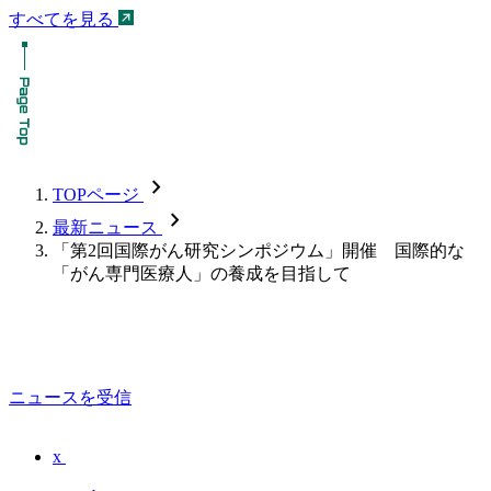
すべてを見る
chevron_forward
TOPページ
chevron_forward
最新ニュース
「第2回国際がん研究シンポジウム」開催 国際的な
「がん専門医療人」の養成を目指して
ニュースを受信
x