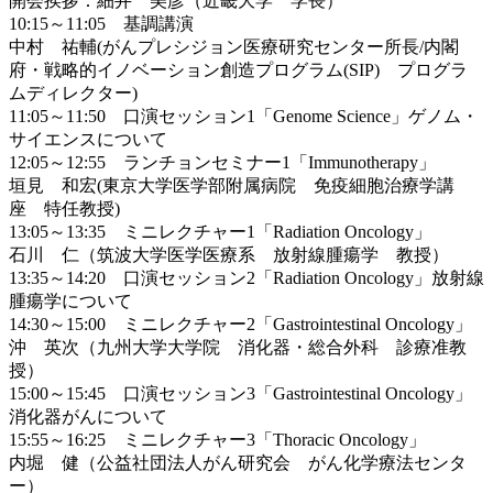
開会挨拶：細井 美彦（近畿大学 学長）
10:15～11:05 基調講演
中村 祐輔(がんプレシジョン医療研究センター所長/内閣
府・戦略的イノベーション創造プログラム(SIP) プログラ
ムディレクター)
11:05～11:50 口演セッション1「Genome Science」ゲノム・
サイエンスについて
12:05～12:55 ランチョンセミナー1「Immunotherapy」
垣見 和宏(東京大学医学部附属病院 免疫細胞治療学講
座 特任教授)
13:05～13:35 ミニレクチャー1「Radiation Oncology」
石川 仁（筑波大学医学医療系 放射線腫瘍学 教授）
13:35～14:20 口演セッション2「Radiation Oncology」放射線
腫瘍学について
14:30～15:00 ミニレクチャー2「Gastrointestinal Oncology」
沖 英次（九州大学大学院 消化器・総合外科 診療准教
授）
15:00～15:45 口演セッション3「Gastrointestinal Oncology」
消化器がんについて
15:55～16:25 ミニレクチャー3「Thoracic Oncology」
内堀 健（公益社団法人がん研究会 がん化学療法センタ
ー）