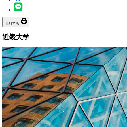
print
印刷する
近畿大学