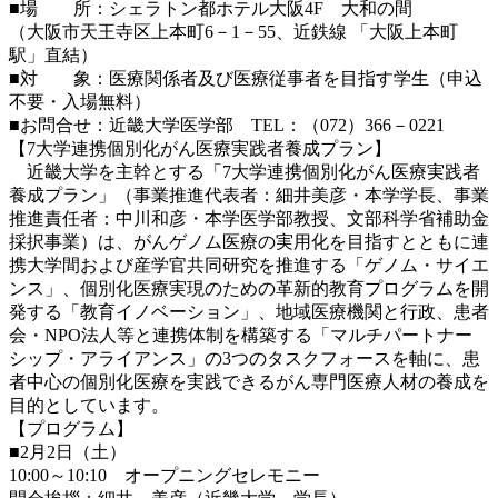
■場 所：シェラトン都ホテル大阪4F 大和の間
（大阪市天王寺区上本町6－1－55、近鉄線 「大阪上本町
駅」直結）
■対 象：医療関係者及び医療従事者を目指す学生（申込
不要・入場無料）
■お問合せ：近畿大学医学部 TEL：（072）366－0221
【7大学連携個別化がん医療実践者養成プラン】
近畿大学を主幹とする「7大学連携個別化がん医療実践者
養成プラン」（事業推進代表者：細井美彦・本学学長、事業
推進責任者：中川和彦・本学医学部教授、文部科学省補助金
採択事業）は、がんゲノム医療の実用化を目指すとともに連
携大学間および産学官共同研究を推進する「ゲノム・サイエ
ンス」、個別化医療実現のための革新的教育プログラムを開
発する「教育イノベーション」、地域医療機関と行政、患者
会・NPO法人等と連携体制を構築する「マルチパートナー
シップ・アライアンス」の3つのタスクフォースを軸に、患
者中心の個別化医療を実践できるがん専門医療人材の養成を
目的としています。
【プログラム】
■2月2日（土）
10:00～10:10 オープニングセレモニー